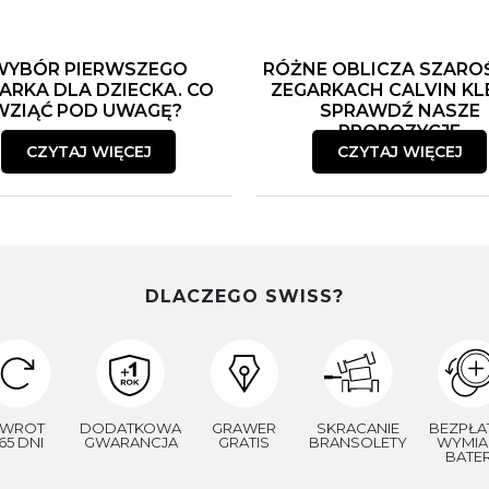
WYBÓR PIERWSZEGO
RÓŻNE OBLICZA SZARO
ARKA DLA DZIECKA. CO
ZEGARKACH CALVIN KLE
WZIĄĆ POD UWAGĘ?
SPRAWDŹ NASZE
PROPOZYCJE
CZYTAJ WIĘCEJ
CZYTAJ WIĘCEJ
DLACZEGO SWISS?
WROT
DODATKOWA
GRAWER
SKRACANIE
BEZPŁA
65 DNI
GWARANCJA
GRATIS
BRANSOLETY
WYMIA
BATER