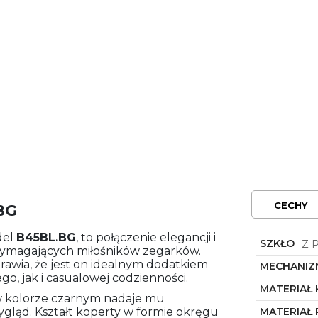
CECHY
BG
del
B45BL.BG
, to połączenie elegancji i
SZKŁO
Z 
 wymagających miłośników zegarków.
prawia, że jest on idealnym dodatkiem
MECHANIZ
o, jak i casualowej codzienności.
MATERIAŁ
 w kolorze czarnym nadaje mu
ląd. Kształt koperty w formie okręgu
MATERIAŁ 