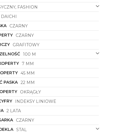
SYCZNY, FASHION
DAICHI
SKA
CZARNY
PERTY
CZARNY
RCZY
GRAFITOWY
ZELNOŚĆ
100 M
KOPERTY
7 MM
KOPERTY
45 MM
Ć PASKA
22 MM
KOPERTY
OKRĄGŁY
CYFRY
INDEKSY LINIOWE
JA
2 LATA
GARKA
CZARNY
DEKLA
STAL