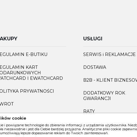
AKUPY
USŁUGI
EGULAMIN E-BUTIKU
SERWIS i REKLAMACJE
EGULAMIN KART
DOSTAWA
ODARUNKOWYCH
ATCHCARD I EWATCHCARD
B2B - KLIENT BIZNES
OLITYKA PRYWATNOŚCI
DODATKOWY ROK
GWARANCJI
WROT
RATY
AQ
lików cookie
GRAWEROWANIE
kie i powiązane technologie do zbierania informacji z urządzenia użytkownika. Nie
iała niezawodnie i jest dla Ciebie bardziej przyjazna. Analityczne pliki cookie zapew
 umożliwiają lepsze dopasowanie reklam do Twoich zainteresowań.
INFORMACJA O ZUŻYT