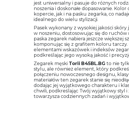
jest uniwersalny i pasuje do różnych ro
noszenia i doskonałe dopasowanie. Kolor
kopercie, jak i na pasku zegarka, co nad
idealnego do wielu stylizacji.
Pasek wykonany z wysokiej jakości skóry j
w noszeniu, dostosowując się do ruchów 
paska zegarek nabiera jeszcze większej sz
komponując się z grafitem koloru tarczy.
elementami wskazówek i indeksów zegar
podkreślając jego wysoką jakość i precyzj
Zegarek męski
Torii
B45BL.BG
to nie ty
stylu, ale również element, który podkreś
połączeniu nowoczesnego designu, klasycz
materiałów ten zegarek stanie się nieod
dodając jej wyjątkowego charakteru i kla
chwili, podkreślając Twój wyjątkowy styl
towarzysza codziennych zadań i wyjątko