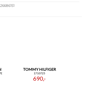
26686151
N
TOMMY HILFIGER
7E
1710725
690,-