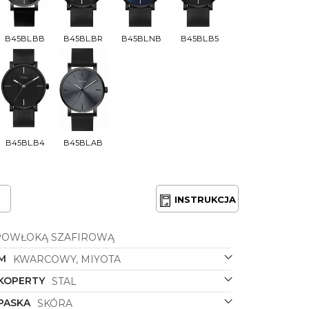
B45BL.BB
B45BL.BR
B45BL.NB
B45BL.B5
B45BL.B4
B45BL.AB
INSTRUKCJA
POWŁOKĄ SZAFIROWĄ
M
KWARCOWY, MIYOTA
 KOPERTY
STAL
PASKA
SKÓRA