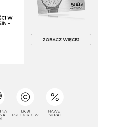
ŚCI W
IN –
ZOBACZ WIĘCEJ
TNA
13681
NAWET
NA
PRODUKTÓW
60 RAT
II