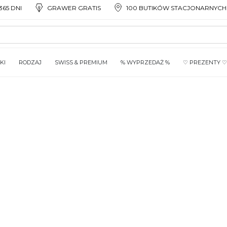
65 DNI
GRAWER GRATIS
100 BUTIKÓW STACJONARNYCH
KI
RODZAJ
SWISS & PREMIUM
% WYPRZEDAŻ %
♡ PREZENTY ♡