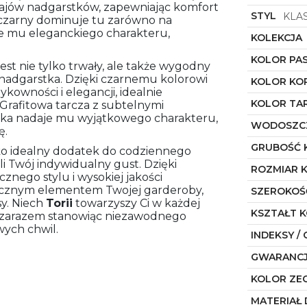
dzajów nadgarstków, zapewniając komfort
STYL
KLA
 czarny dominuje tu zarówno na
aje mu eleganckiego charakteru,
KOLEKCJA
KOLOR PA
est nie tylko trwały, ale także wygodny
nadgarstka. Dzięki czarnemu kolorowi
KOLOR KO
ykowności i elegancji, idealnie
KOLOR TA
 Grafitowa tarcza z subtelnymi
ka nadaje mu wyjątkowego charakteru,
WODOSZC
ę.
GRUBOŚĆ 
lko idealny dodatek do codziennego
li Twój indywidualny gust. Dzięki
ROZMIAR 
nego stylu i wysokiej jakości
łącznym elementem Twojej garderoby,
SZEROKOŚ
sy. Niech
Torii
towarzyszy Ci w każdej
KSZTAŁT 
 i zarazem stanowiąc niezawodnego
wych chwil.
INDEKSY / 
GWARANC
KOLOR ZE
MATERIAŁ 