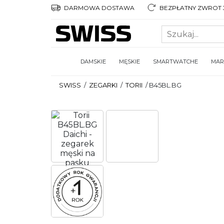
DARMOWA DOSTAWA
BEZPŁATNY ZWROT 3
DAMSKIE
MĘSKIE
SMARTWATCHE
MAR
SWISS
/
ZEGARKI
/
TORII
/
B45BL.BG