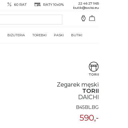
22 46 27 965
60 RAT
RATY 10x0%
butik@swiss.eu
BIŻUTERIA
TOREBKI
PASKI
BUTIKI
Zegarek męski
TORII
DAICHI
B45BL.BG
590,-