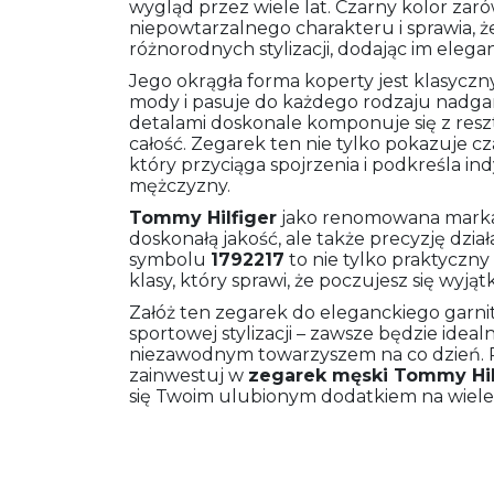
wygląd przez wiele lat. Czarny kolor zaró
niepowtarzalnego charakteru i sprawia, że
różnorodnych stylizacji, dodając im eleganc
Jego okrągła forma koperty jest klasycz
mody i pasuje do każdego rodzaju nadgar
detalami doskonale komponuje się z reszt
całość. Zegarek ten nie tylko pokazuje c
który przyciąga spojrzenia i podkreśla i
mężczyzny.
Tommy Hilfiger
jako renomowana marka 
doskonałą jakość, ale także precyzję dzia
symbolu
1792217
to nie tylko praktyczny
klasy, który sprawi, że poczujesz się wyją
Załóż ten zegarek do eleganckiego garn
sportowej stylizacji – zawsze będzie ide
niezawodnym towarzyszem na co dzień. P
zainwestuj w
zegarek męski
Tommy Hil
się Twoim ulubionym dodatkiem na wiele