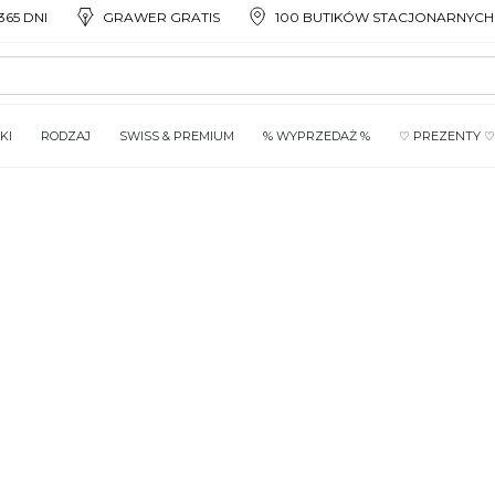
65 DNI
GRAWER GRATIS
100 BUTIKÓW STACJONARNYCH
KI
RODZAJ
SWISS & PREMIUM
% WYPRZEDAŻ %
♡ PREZENTY ♡