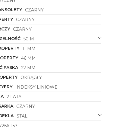
SYCZNY
ANSOLETY
CZARNY
PERTY
CZARNY
RCZY
CZARNY
ZELNOŚĆ
50 M
KOPERTY
11 MM
KOPERTY
46 MM
Ć PASKA
22 MM
KOPERTY
OKRĄGŁY
CYFRY
INDEKSY LINIOWE
JA
2 LATA
GARKA
CZARNY
DEKLA
STAL
72661157