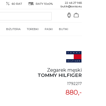
22 46 27 965
60 RAT
RATY 10x0%
butik@swiss.eu
BIŻUTERIA
TOREBKI
PASKI
BUTIKI
Zegarek męski
TOMMY HILFIGER
1792217
880,-