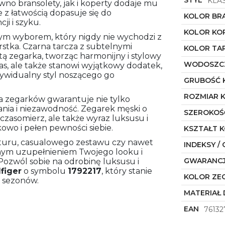
KLA
wno bransolety, jak i koperty dodaje mu
 z łatwością dopasuje się do
KOLOR BR
ji i szyku.
KOLOR KO
nym wyborem, który nigdy nie wychodzi z
stka. Czarna tarcza z subtelnymi
KOLOR TA
ą zegarka, tworząc harmonijny i stylowy
WODOSZC
zas, ale także stanowi wyjątkowy dodatek,
ndywidualny styl noszącego go
GRUBOŚĆ 
ROZMIAR 
zegarków gwarantuje nie tylko
łania i niezawodność. Zegarek męski o
SZEROKOŚ
 czasomierz, ale także wyraz luksusu i
tkowo i pełen pewności siebie.
KSZTAŁT 
ituru, casualowego zestawu czy nawet
INDEKSY / 
alnym uzupełnieniem Twojego looku i
GWARANC
ozwól sobie na odrobinę luksusu i
figer
o symbolu
1792217
, który stanie
KOLOR ZE
 sezonów.
MATERIAŁ 
EAN
76132