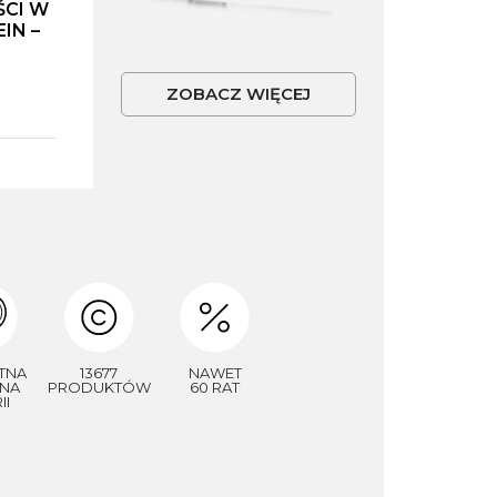
ŚCI W
IN –
ZOBACZ WIĘCEJ
TNA
13677
NAWET
NA
PRODUKTÓW
60 RAT
II