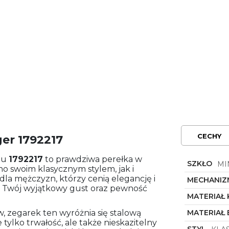
CECHY
er 1792217
lu
1792217
to prawdziwa perełka w
SZKŁO
MI
o swoim klasycznym stylem, jak i
a mężczyzn, którzy cenią elegancję i
MECHANIZ
i Twój wyjątkowy gust oraz pewność
MATERIAŁ
, zegarek ten wyróżnia się stalową
MATERIAŁ
 tylko trwałość, ale także nieskazitelny
STYL