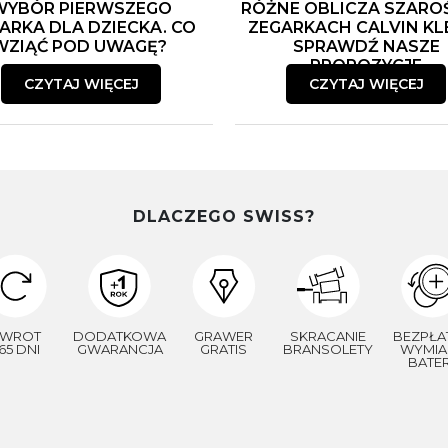
WYBÓR PIERWSZEGO
RÓŻNE OBLICZA SZARO
ARKA DLA DZIECKA. CO
ZEGARKACH CALVIN KLE
WZIĄĆ POD UWAGĘ?
SPRAWDŹ NASZE
PROPOZYCJE
CZYTAJ WIĘCEJ
CZYTAJ WIĘCEJ
DLACZEGO SWISS?
WROT
DODATKOWA
GRAWER
SKRACANIE
BEZPŁA
65 DNI
GWARANCJA
GRATIS
BRANSOLETY
WYMIA
BATER