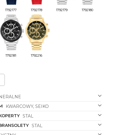
1792177
1792178
1792179
1792180
1792181
1792216
NERALNE
M
KWARCOWY, SEIKO
 KOPERTY
STAL
 BRANSOLETY
STAL