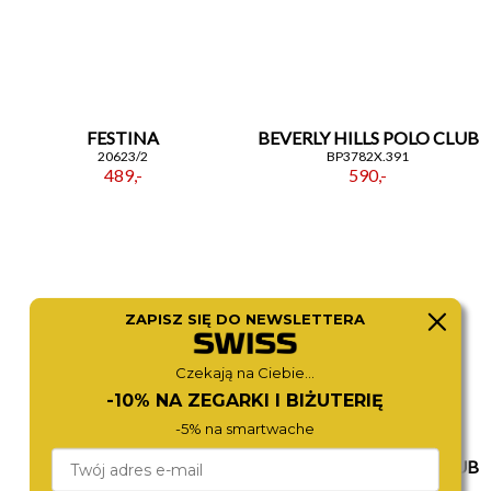
FESTINA
BEVERLY HILLS POLO CLUB
20623/2
BP3782X.391
489,-
590,-
ZAPISZ SIĘ DO NEWSLETTERA
Czekają na Ciebie...
-10% NA ZEGARKI I BIŻUTERIĘ
-5% na smartwache
FESTINA
BEVERLY HILLS POLO CLUB
20669/1
BP3776X.390