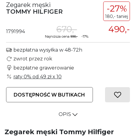
Zegarek męski
-27%
TOMMY HILFIGER
180,- taniej
670,-
490,-
1791994
Najniższa cena
590,-
-17%
bezpłatna wysyłka w 48-72h
zwrot przez rok
bezpłatne grawerowanie
raty 0% od
49 zł
x 10
DOSTĘPNOŚĆ W BUTIKACH
OPIS
Zegarek męski Tommy Hilfiger