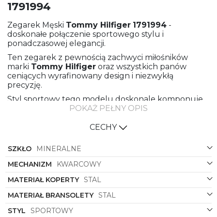
1791994
Zegarek Męski
Tommy Hilfiger
1791994
-
doskonałe połączenie sportowego stylu i
ponadczasowej elegancji.
Ten zegarek z pewnością zachwyci miłośników
marki
Tommy Hilfiger
oraz wszystkich panów
ceniących wyrafinowany design i niezwykłą
precyzję.
Styl sportowy tego modelu doskonale komponuje
się zarówno z codziennymi strojami, jak i z bardziej
POKAŻ PEŁNY OPIS
formalnymi okazjami. Niezależnie od tego, czy jesteś
na spotkaniu biznesowym czy wychodzisz na
CECHY
trening, zegarek
Tommy Hilfiger
1791994
będzie
idealnym uzupełnieniem Twojego outfitu.
SZKŁO
MINERALNE
Wykonany z wysokiej jakości stali zarówno
MECHANIZM
KWARCOWY
bransoleta, jak i koperta tego modelu prezentują się
niezwykle elegancko. Stalowa bransoleta z
MATERIAŁ KOPERTY
STAL
pewnością przyciągnie wzrok swoim blaskiem i
MATERIAŁ BRANSOLETY
STAL
solidnością wykonania, idealnie współgrając z
kolorystyką tarczy.
STYL
SPORTOWY