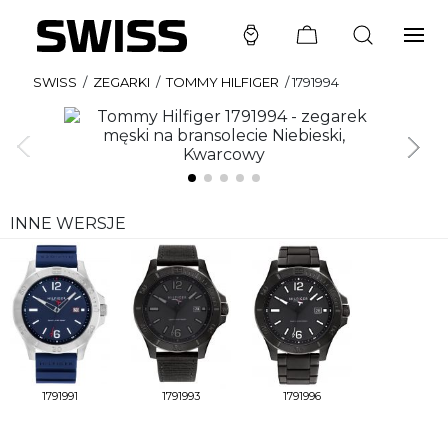
SWISS
/
ZEGARKI
/
TOMMY HILFIGER
/
1791994
INNE WERSJE
1791991
1791993
1791996