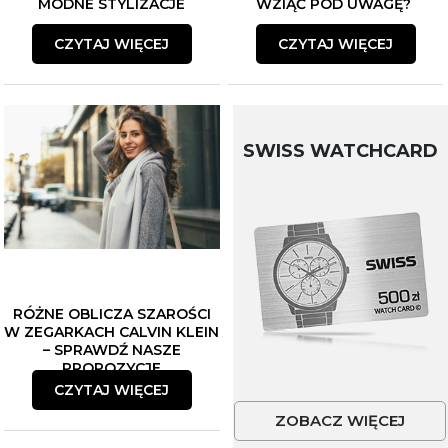
MODNE STYLIZACJE
WZIĄĆ POD UWAGĘ?
CZYTAJ WIĘCEJ
CZYTAJ WIĘCEJ
SWISS WATCHCARD
RÓŻNE OBLICZA SZAROŚCI
W ZEGARKACH CALVIN KLEIN
– SPRAWDŹ NASZE
PROPOZYCJE
CZYTAJ WIĘCEJ
ZOBACZ WIĘCEJ