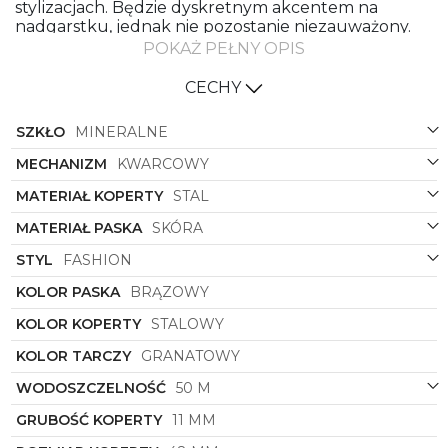
stylizacjach. Będzie dyskretnym akcentem na
nadgarstku, jednak nie pozostanie niezauważony.
POKAŻ PEŁNY OPIS
Tommy Hilfiger Decker – zegarek dla mężczyzn,
dla których liczą się detale
CECHY
Czas odmierza precyzyjnie mechanizm kwarcowy
zasilany baterią. Mechanizm chroni odporne na
SZKŁO
MINERALNE
stłuczenia szkło mineralne oraz wodoszczelna
koperta ze stali szlachetnej. Wodoszczelność 5 ATM
MECHANIZM
KWARCOWY
gwarantuje odporność nawet na mocne
MATERIAŁ KOPERTY
STAL
zamoczenie w wodzie. Projektanci pomyśleli też o
kilku praktycznych detalach. Na tarczy odczytasz
MATERIAŁ PASKA
SKÓRA
dzień tygodnia, dzień miesiąca i czas 24-godzinny.
Ten mały bonus sprawia, że zegarek nabiera jeszcze
STYL
FASHION
więcej charakteru. Zamów teraz w SWISS i
KOLOR PASKA
BRĄZOWY
skorzystaj z bezpłatnej dostawy!
KOLOR KOPERTY
STALOWY
KOLOR TARCZY
GRANATOWY
WODOSZCZELNOŚĆ
50 M
GRUBOŚĆ KOPERTY
11 MM