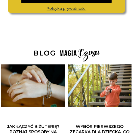
16040-507
1710655
680,-
880,-
Polityka prywatności
JAK ŁĄCZYĆ BIŻUTERIĘ?
WYBÓR PIERWSZEGO
POZNAJ SPOSOBY NA
ZEGARKA DLA DZIECKA. CO