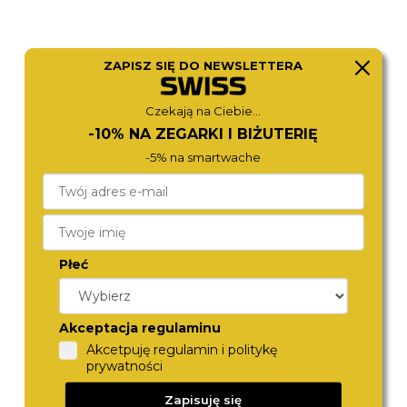
ZAPISZ SIĘ DO NEWSLETTERA
Czekają na Ciebie...
TOMMY HILFIGER
TOMMY HILFIGER
-10% NA ZEGARKI I BIŻUTERIĘ
1792268
1792276
790,-
790,-
-5% na smartwache
Płeć
Akceptacja regulaminu
Akcetpuję regulamin i politykę
prywatności
BERING
TOMMY HILFIGER
Zapisuję się