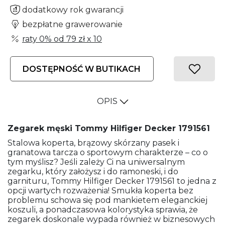
dodatkowy rok gwarancji
bezpłatne grawerowanie
raty 0% od
79 zł
x 10
DOSTĘPNOŚĆ W BUTIKACH
OPIS
Zegarek męski Tommy Hilfiger Decker 1791561
Stalowa koperta, brązowy skórzany pasek i
granatowa tarcza o sportowym charakterze – co o
tym myślisz? Jeśli zależy Ci na uniwersalnym
zegarku, który założysz i do ramoneski, i do
garnituru, Tommy Hilfiger Decker 1791561 to jedna z
opcji wartych rozważenia! Smukła koperta bez
problemu schowa się pod mankietem eleganckiej
koszuli, a ponadczasowa kolorystyka sprawia, że
zegarek doskonale wypada również w biznesowych