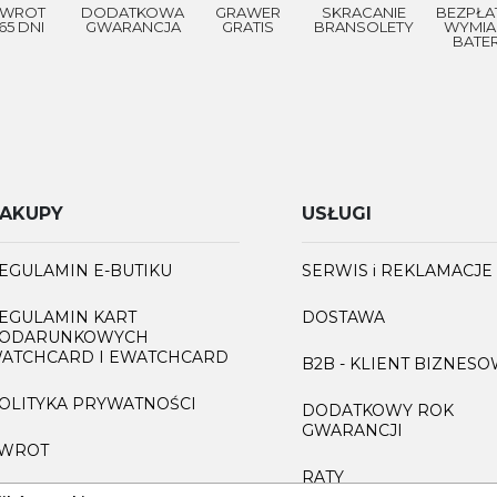
WROT
DODATKOWA
GRAWER
SKRACANIE
BEZPŁA
65 DNI
GWARANCJA
GRATIS
BRANSOLETY
WYMIA
BATER
AKUPY
USŁUGI
EGULAMIN E-BUTIKU
SERWIS i REKLAMACJE
EGULAMIN KART
DOSTAWA
ODARUNKOWYCH
ATCHCARD I EWATCHCARD
B2B - KLIENT BIZNES
OLITYKA PRYWATNOŚCI
DODATKOWY ROK
GWARANCJI
WROT
RATY