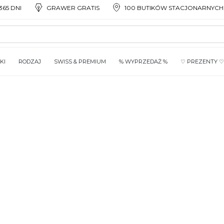
65 DNI
GRAWER GRATIS
100 BUTIKÓW STACJONARNYCH
KI
RODZAJ
SWISS & PREMIUM
% WYPRZEDAŻ %
♡ PREZENTY ♡