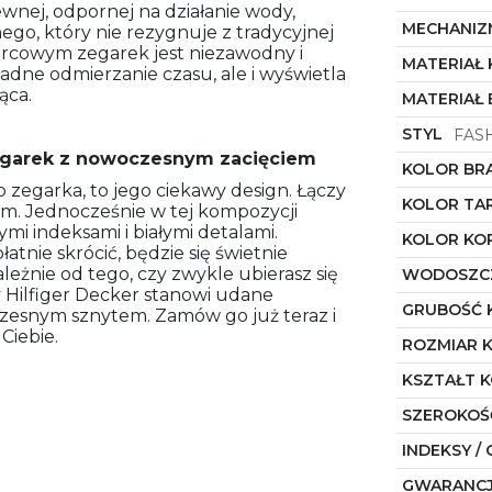
ewnej, odpornej na działanie wody,
MECHANIZ
go, który nie rezygnuje z tradycyjnej
cowym zegarek jest niezawodny i
MATERIAŁ
ładne odmierzanie czasu, ale i wyświetla
ąca.
MATERIAŁ
STYL
FAS
zegarek z nowoczesnym zacięciem
KOLOR BR
 zegarka, to jego ciekawy design. Łączy
KOLOR TA
em. Jednocześnie w tej kompozycji
mi indeksami i białymi detalami.
KOLOR KO
atnie skrócić, będzie się świetnie
eżnie od tego, czy zwykle ubierasz się
WODOSZC
y Hilfiger Decker stanowi udane
GRUBOŚĆ 
zesnym sznytem. Zamów go już teraz i
Ciebie.
ROZMIAR 
KSZTAŁT 
SZEROKOŚ
INDEKSY / 
GWARANC