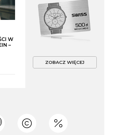
ŚCI W
IN –
ZOBACZ WIĘCEJ