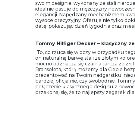
swoim designie, wykonany ze stali nierdz
idealnie pasuje do mężczyzny nowoczesne
elegancji. Napędzany mechanizmem kwar
wysoce precyzyjny. Oferuje nie tylko dok
datę, pokazując dzień tygodnia oraz miesi
Tommy Hilfiger Decker – klasyczny 
To, co rzuca się w oczy w przypadku tego
on naturalną barwę stali ze złotym kolor
mocno odznacza się czarna tarcza ze złoty
Bransoleta, którą możemy dla Ciebie bezpł
prezentować na Twoim nadgarstku, niezal
bardziej oficjalnie, czy swobodnie. Tomm
połączenie klasycznego designu z nowoc
przekonaj się, że to najlepszy zegarek dla 