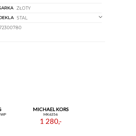
GARKA
ZŁOTY
DEKLA
STAL
272300780
G
MICHAEL KORS
GWP
MK6356
1 280,-