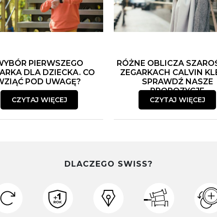
WYBÓR PIERWSZEGO
RÓŻNE OBLICZA SZARO
ARKA DLA DZIECKA. CO
ZEGARKACH CALVIN KLE
WZIĄĆ POD UWAGĘ?
SPRAWDŹ NASZE
PROPOZYCJE
CZYTAJ WIĘCEJ
CZYTAJ WIĘCEJ
DLACZEGO SWISS?