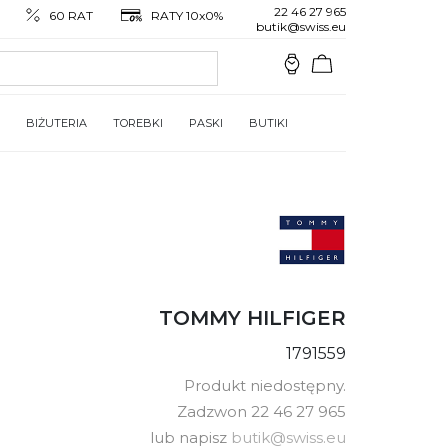
22 46 27 965
60 RAT
RATY 10x0%
butik@swiss.eu
BIŻUTERIA
TOREBKI
PASKI
BUTIKI
TOMMY HILFIGER
1791559
Produkt niedostępny.
Zadzwon 22 46 27 965
lub napisz
butik@swiss.eu