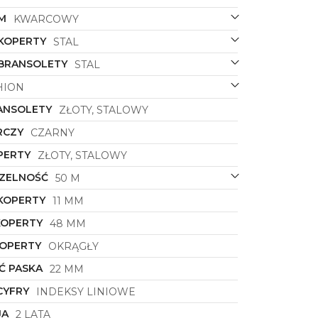
M
KWARCOWY
 KOPERTY
STAL
 BRANSOLETY
STAL
HION
ANSOLETY
ZŁOTY, STALOWY
RCZY
CZARNY
PERTY
ZŁOTY, STALOWY
ZELNOŚĆ
50 M
KOPERTY
11 MM
KOPERTY
48 MM
KOPERTY
OKRĄGŁY
Ć PASKA
22 MM
CYFRY
INDEKSY LINIOWE
JA
2 LATA