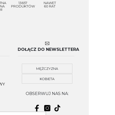
TNA
13657
NAWET
NA
PRODUKTÓW
60 RAT
II
DOŁĄCZ DO NEWSLETTERA
MĘŻCZYZNA
KOBIETA
OWY
OBSERWUJ NAS NA: