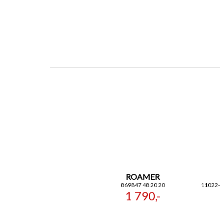
ROAMER
869847 48 20 20
11022
1 790,-