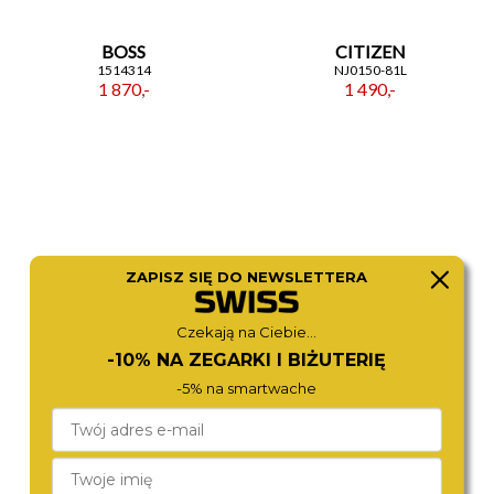
BOSS
CITIZEN
1514314
NJ0150-81L
1 870,-
1 490,-
ZAPISZ SIĘ DO NEWSLETTERA
Czekają na Ciebie...
-10% NA ZEGARKI I BIŻUTERIĘ
ZEPPELIN
CITIZEN
-5% na smartwache
9690-3
AT9030-55L
2 190,-
2 470,-