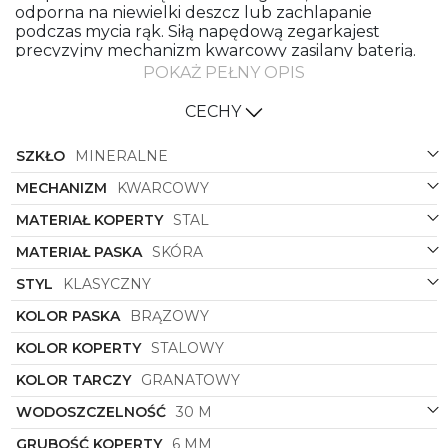
odporna na niewielki deszcz lub zachlapanie
podczas mycia rąk. Siłą napędową zegarkajest
precyzyjny mechanizm kwarcowy zasilany baterią.
POKAŻ PEŁNY OPIS
Tommy Hilfiger Cooper – męski zegarek dla
fanów klasyki
CECHY
Granaty i brązy to klasyczne połączenie, które jest i
będzie na czasie. Taki akcent na nadgarstku
SZKŁO
MINERALNE
świetnie dopełni casualowe stylizacje w miejskim
stylu. Pasuje też do bardziej formalnego stroju –
MECHANIZM
KWARCOWY
polubi się np. z koszulą, swetrem i marynarką o
MATERIAŁ KOPERTY
STAL
sportowym kroju. Założysz go więc na co dzień, jak
również do pracy – nawet jeśli w biurze obowiązuje
MATERIAŁ PASKA
SKÓRA
Cię określony dress code.
STYL
KLASYCZNY
Lubisz ponadczasową klasykę w swobodnym
wydaniu? Tommy Hilfiger Cooper świetnie wpisuje
KOLOR PASKA
BRĄZOWY
się w sportową elegancję. Sprawdź też podobne
zegarki w SWISS i wybierz coś dla siebie!
KOLOR KOPERTY
STALOWY
KOLOR TARCZY
GRANATOWY
WODOSZCZELNOŚĆ
30 M
GRUBOŚĆ KOPERTY
6 MM