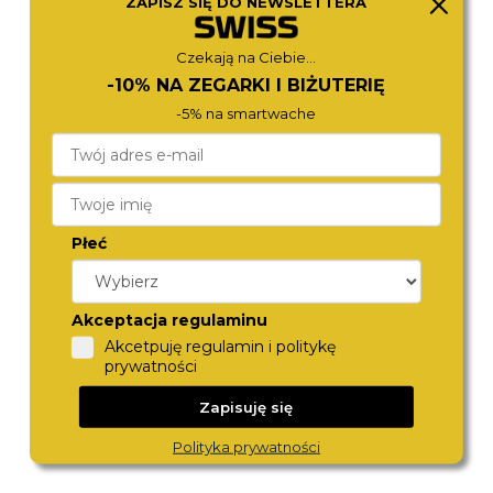
ZAPISZ SIĘ DO NEWSLETTERA
1710610
FS5699
970,-
890,-
Czekają na Ciebie...
-10% NA ZEGARKI I BIŻUTERIĘ
-5% na smartwache
Płeć
Akceptacja regulaminu
LACOSTE
CALVIN KLEIN
Akcetpuję regulamin i politykę
2011411
25200259
890,-
890,-
prywatności
Zapisuję się
Polityka prywatności