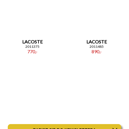
LACOSTE
LACOSTE
2011375
2011485
770,-
890,-
TOMMY HILFIGER
FOSSIL