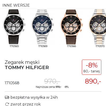
INNE WERSJE
1710565
1710569
1710566
1710570
Zegarek męski
-8%
TOMMY HILFIGER
80,- taniej
970,-
890,-
1710568
Najniższa cena
970,-
-8%
bezpłatna wysyłka w 24h
zwrot przez rok