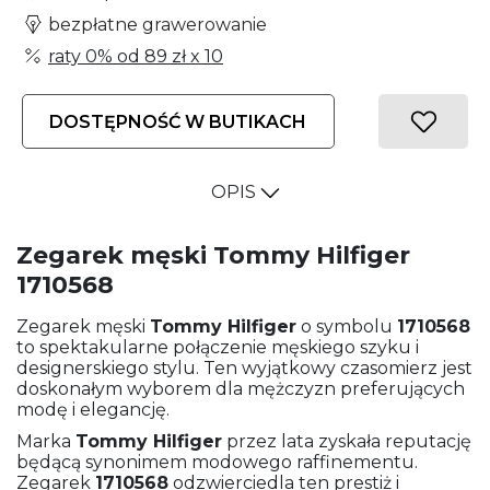
bezpłatne grawerowanie
raty 0% od
89 zł
x 10
DOSTĘPNOŚĆ W BUTIKACH
OPIS
Zegarek męski Tommy Hilfiger
1710568
Zegarek męski
Tommy Hilfiger
o symbolu
1710568
to spektakularne połączenie męskiego szyku i
designerskiego stylu. Ten wyjątkowy czasomierz jest
doskonałym wyborem dla mężczyzn preferujących
modę i elegancję.
Marka
Tommy Hilfiger
przez lata zyskała reputację
będącą synonimem modowego raffinementu.
Zegarek
1710568
odzwierciedla ten prestiż i