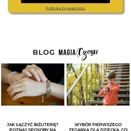
FS5666
AW0102-13AC
680,-
690,-
Polityka prywatności
JAK ŁĄCZYĆ BIŻUTERIĘ?
WYBÓR PIERWSZEGO
POZNAJ SPOSOBY NA
ZEGARKA DLA DZIECKA. CO