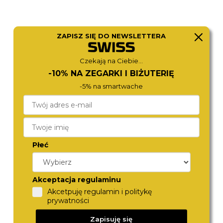
ZAPISZ SIĘ DO NEWSLETTERA
Czekają na Ciebie...
FOSSIL
CITIZEN
-10% NA ZEGARKI I BIŻUTERIĘ
FS6138
AW1782-11A
590,-
690,-
-5% na smartwache
Płeć
Akceptacja regulaminu
Akcetpuję regulamin i politykę
prywatności
FOSSIL
CITIZEN
Zapisuję się