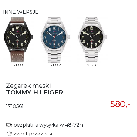
INNE WERSJE
1710560
1710563
1710594
Zegarek męski
TOMMY HILFIGER
580,-
1710561
bezpłatna wysyłka w 48-72h
zwrot przez rok