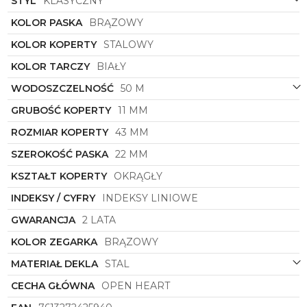
STYL
KLASYCZNY
skórzanym pasku. Klasyczne zapięcie na sprzączkę
KOLOR PASKA
BRĄZOWY
sprawia, że wygodnie dopasujesz długość paska do
obwodu swojego nadgarstka. Szukasz zegarka,
KOLOR KOPERTY
STALOWY
który możesz nosić do codziennych oraz
eleganckich stylizacji? To propozycja dla Ciebie!
KOLOR TARCZY
BIAŁY
Zamów teraz i skorzystaj z darmowej dostawy!
WODOSZCZELNOŚĆ
50 M
GRUBOŚĆ KOPERTY
11 MM
ROZMIAR KOPERTY
43 MM
SZEROKOŚĆ PASKA
22 MM
KSZTAŁT KOPERTY
OKRĄGŁY
INDEKSY / CYFRY
INDEKSY LINIOWE
GWARANCJA
2 LATA
KOLOR ZEGARKA
BRĄZOWY
MATERIAŁ DEKLA
STAL
CECHA GŁÓWNA
OPEN HEART