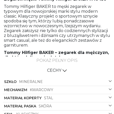
Tommy Hilfiger BAKER to męski zegarek w
typowym dla nowojorskiej marki stylu modern
classic. Klasyczny projekt o sportowym sznycie
spodoba się tym, którzy lubią ponadczasowe
wzornictwo w nowoczesnym, lżejszym wydaniu.
Zegarek założysz nie tylko do codziennych stylizacji
z bluzą/swetrem i dżinsami czy utrzymanych w stylu
smart casual, ale też do eleganckich zestawów z
garniturem.
Tommy Hilfiger BAKER – zegarek dla mężczyzn,
dla których liczą się detale
POKAŻ PEŁNY OPIS
Siłą napędową zegarka Tommy Hilfiger BAKER jest
mechanizm kwarcowy – precyzyjny i niezawodny,
CECHY
bo zasilany baterią. Na tarczy osłoniętej mocnym
szkiełkiem mineralnym znajdziesz:
SZKŁO
MINERALNE
• wskaźnik czasu 24-godzinnego,
• praktyczny multidatownik,
MECHANIZM
KWARCOWY
• okienko open-heart, przez które możesz
MATERIAŁ KOPERTY
STAL
obserwować pracę mechanizmu.
Kopertę zabezpieczono wodoszczelnością 50
MATERIAŁ PASKA
SKÓRA
metrów, dzięki czemu mechanizm jest odporny na
zamoczenie. Zegarek mocowany jest na miękkim,