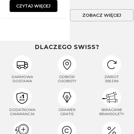
CZYTAJ WIĘCEJ
ZOBACZ WIĘCEJ
DLACZEGO SWISS?
DARMOWA
ODBIÓR
ZWROT
DOSTAWA
OSOBISTY
365 DNI
DODATKOWA
GRAWER
SKRACANIE
GWARANCJA
GRATIS
BRANSOLETY