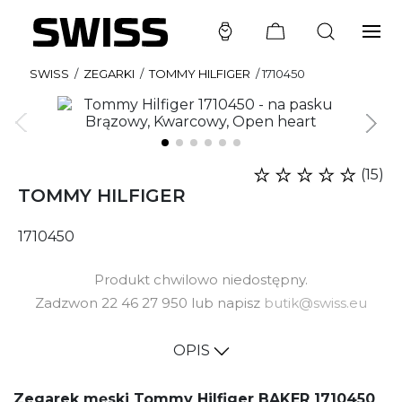
SWISS
/
ZEGARKI
/
TOMMY HILFIGER
/
1710450
(15)
TOMMY HILFIGER
1710450
Produkt chwilowo niedostępny.
Zadzwon 22 46 27 950 lub napisz
butik@swiss.eu
OPIS
Zegarek męski Tommy Hilfiger BAKER 1710450