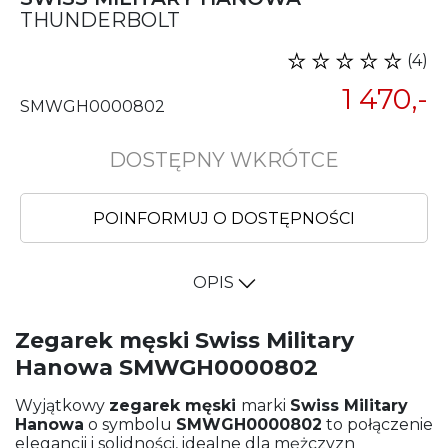
THUNDERBOLT
(4)
1 470,-
SMWGH0000802
DOSTĘPNY WKRÓTCE
POINFORMUJ O DOSTĘPNOŚCI
OPIS
Zegarek męski Swiss Military
Hanowa SMWGH0000802
Wyjątkowy
zegarek męski
marki
Swiss Military
Hanowa
o symbolu
SMWGH0000802
to połączenie
elegancji i solidności, idealne dla mężczyzn