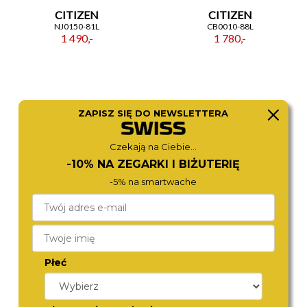
CITIZEN
CITIZEN
NJ0150-81L
CB0010-88L
1 490,-
1 780,-
ZAPISZ SIĘ DO NEWSLETTERA
Czekają na Ciebie...
-10% NA ZEGARKI I BIŻUTERIĘ
-5% na smartwache
CITIZEN
ROAMER
NJ0230-59L
718833 41 45 70
1 480,-
1 370,-
Płeć