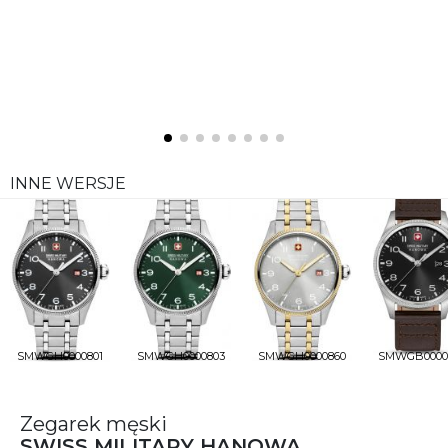
INNE WERSJE
SMWGH0000801
SMWGH0000803
SMWGH0000860
SMWGB0000
Zegarek męski
SWISS MILITARY HANOWA