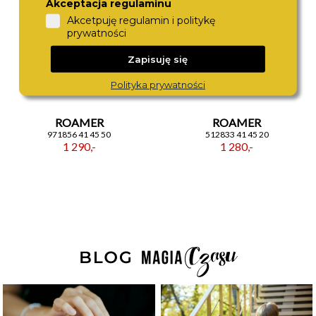
Akceptacja regulaminu
Akcetpuję regulamin i politykę
prywatności
Zapisuję się
Polityka prywatności
ROAMER
ROAMER
971856 41 45 50
512833 41 45 20
1 290,-
1 280,-