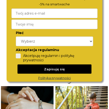
-5% na smartwache
ROAMER
CITIZEN
Płeć
968833 41 85 20
AT2141-87E
1 490,-
1 490,-
Akceptacja regulaminu
Akcetpuję regulamin i politykę
prywatności
Zapisuję się
Polityka prywatności