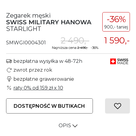
Zegarek męski
-36%
SWISS MILITARY HANOWA
900,- taniej
STARLIGHT
2 490,-
1 590,-
SMWGI0004301
Najniższa cena
2 490,-
-36%
bezpłatna wysyłka w 48-72h
zwrot przez rok
bezpłatne grawerowanie
raty 0% od
159 zł
x 10
DOSTĘPNOŚĆ W BUTIKACH
OPIS