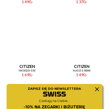
1 490,-
1 370,-
CITIZEN
CITIZEN
NK0020-55E
NJ0151-88W
1 690,-
1 490,-
ZAPISZ SIĘ DO NEWSLETTERA
Czekają na Ciebie...
-10% NA ZEGARKI I BIŻUTERIĘ