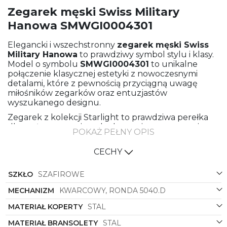
Zegarek męski Swiss Military
Hanowa SMWGI0004301
Elegancki i wszechstronny
zegarek męski
Swiss
Military Hanowa
to prawdziwy symbol stylu i klasy.
Model o symbolu
SMWGI0004301
to unikalne
połączenie klasycznej estetyki z nowoczesnymi
detalami, które z pewnością przyciągną uwagę
miłośników zegarków oraz entuzjastów
wyszukanego designu.
Zegarek z kolekcji Starlight to prawdziwa perełka
dla mężczyzn ceniących elegancję oraz precyzję
POKAŻ PEŁNY OPIS
wykonania. Wykonany ze stali bransolety oraz
koperty, prezentuje się niezwykle luksusowo, a
CECHY
jednocześnie jest solidny i trwały, gwarantując
nieskazitelny wygląd przez wiele lat.
SZKŁO
SZAFIROWE
Klasyczny kształt kwadratowej koperty dodaje
zegarkowi indywidualnego charakteru,
MECHANIZM
KWARCOWY, RONDA 5040.D
podkreślając jego wyjątkowość i wyrafinowany styl.
MATERIAŁ KOPERTY
STAL
Kolorystyka w odcieniach stalowego oraz czarnego
doskonale komponuje się ze sobą, tworząc
MATERIAŁ BRANSOLETY
STAL