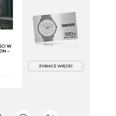
ŚCI W
IN –
ZOBACZ WIĘCEJ