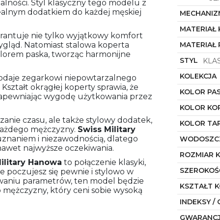
alności. Styl klasyczny tego modelu z
dealnym dodatkiem do każdej męskiej
MECHANIZ
MATERIAŁ
rantuje nie tylko wyjątkowy komfort
wygląd. Natomiast stalowa koperta
MATERIAŁ 
lorem paska, tworząc harmonijne
STYL
KLA
KOLEKCJA
dodaje zegarkowi niepowtarzalnego
ształt okrągłej koperty sprawia, że
KOLOR PA
zapewniając wygodę użytkowania przez
KOLOR KO
zanie czasu, ale także stylowy dodatek,
KOLOR TA
 każdego mężczyzny.
Swiss Military
ę uznaniem i niezawodnością, dlatego
WODOSZC
nawet najwyższe oczekiwania.
ROZMIAR 
ilitary Hanowa
to połączenie klasyki,
SZEROKOŚ
 że poczujesz się pewnie i stylowo w
owaniu parametrów, ten model będzie
KSZTAŁT 
ężczyzny, który ceni sobie wysoką
INDEKSY / 
GWARANC