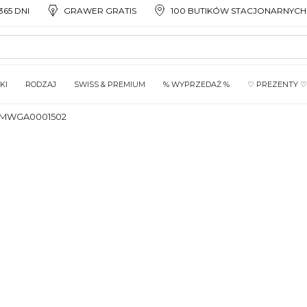
65 DNI
GRAWER GRATIS
100 BUTIKÓW STACJONARNYCH
KI
RODZAJ
SWISS & PREMIUM
% WYPRZEDAŻ %
♡ PREZENTY ♡
MWGA0001502