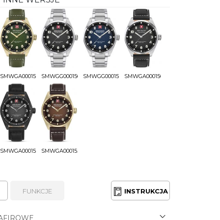
SMWGA0001550
SMWGG0001503
SMWGG0001504
SMWGA0001505
SMWGA0001530
SMWGA0001551
FUNKCJE
INSTRUKCJA
AFIROWE