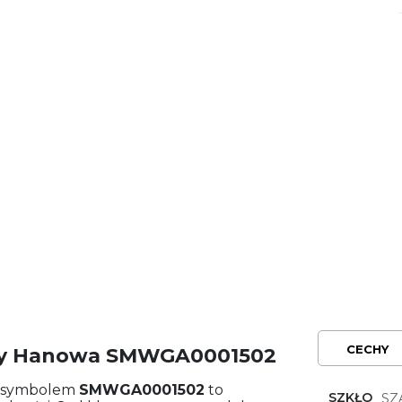
CECHY
tary Hanowa SMWGA0001502
 symbolem
SMWGA0001502
to
SZKŁO
SZ