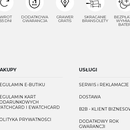
WROT
DODATKOWA
GRAWER
SKRACANIE
BEZPŁA
65 DNI
GWARANCJA
GRATIS
BRANSOLETY
WYMIA
BATER
AKUPY
USŁUGI
EGULAMIN E-BUTIKU
SERWIS i REKLAMACJE
EGULAMIN KART
DOSTAWA
ODARUNKOWYCH
ATCHCARD I EWATCHCARD
B2B - KLIENT BIZNES
OLITYKA PRYWATNOŚCI
DODATKOWY ROK
GWARANCJI