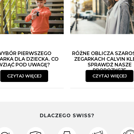
WYBÓR PIERWSZEGO
RÓŻNE OBLICZA SZARO
ARKA DLA DZIECKA. CO
ZEGARKACH CALVIN KLE
WZIĄĆ POD UWAGĘ?
SPRAWDŹ NASZE
PROPOZYCJE
CZYTAJ WIĘCEJ
CZYTAJ WIĘCEJ
DLACZEGO SWISS?