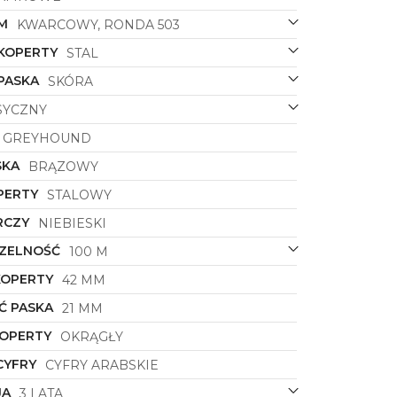
M
KWARCOWY, RONDA 503
 KOPERTY
STAL
PASKA
SKÓRA
SYCZNY
GREYHOUND
SKA
BRĄZOWY
PERTY
STALOWY
RCZY
NIEBIESKI
ZELNOŚĆ
100 M
KOPERTY
42 MM
Ć PASKA
21 MM
KOPERTY
OKRĄGŁY
CYFRY
CYFRY ARABSKIE
JA
3 LATA