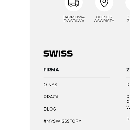
DARMOWA
ODBIÓR
Z
DOSTAWA
OSOBISTY
3
FIRMA
Z
O NAS
R
PRACA
R
P
W
BLOG
P
#MYSWISSSTORY