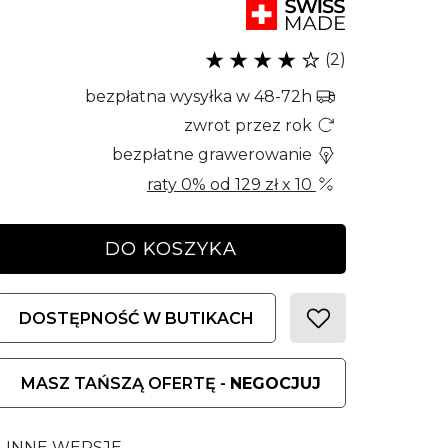
(2)
bezpłatna wysyłka w 48-72h
zwrot przez rok
bezpłatne grawerowanie
raty 0% od
129 zł
x 10
DO KOSZYKA
DOSTĘPNOŚĆ W BUTIKACH
MASZ TAŃSZĄ OFERTĘ -
NEGOCJUJ
INNE WERSJE