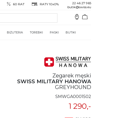
22 46 27 965
60 RAT
RATY 10x0%
butik@swiss.eu
BIŻUTERIA
TOREBKI
PASKI
BUTIKI
Zegarek męski
SWISS MILITARY HANOWA
GREYHOUND
SMWGA0001502
1 290,-