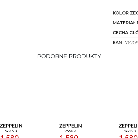
KOLOR ZE
MATERIAŁ 
CECHA GŁ
EAN
7620
PODOBNE PRODUKTY
ZEPPELIN
ZEPPELIN
ZEPPEL
9636-3
9666-3
9668-3
1 580,-
1 580,-
1 580,