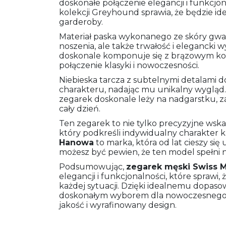
doskonałe połączenie elegancji i funkcjon
kolekcji Greyhound sprawia, że będzie i
garderoby.
Materiał paska wykonanego ze skóry gwa
noszenia, ale także trwałość i elegancki 
doskonale komponuje się z brązowym ko
połączenie klasyki i nowoczesności.
Niebieska tarcza z subtelnymi detalami 
charakteru, nadając mu unikalny wygląd. K
zegarek doskonale leży na nadgarstku, 
cały dzień.
Ten zegarek to nie tylko precyzyjne wska
który podkreśli indywidualny charakter
Hanowa
to marka, która od lat cieszy si
możesz być pewien, że ten model spełni 
Podsumowując,
zegarek męski
Swiss M
elegancji i funkcjonalności, które sprawi,
każdej sytuacji. Dzięki idealnemu dopas
doskonałym wyborem dla nowoczesnego m
jakość i wyrafinowany design.