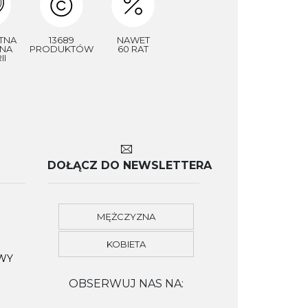
TNA
13689
NAWET
NA
PRODUKTÓW
60 RAT
II
DOŁĄCZ DO NEWSLETTERA
MĘŻCZYZNA
KOBIETA
OWY
OBSERWUJ NAS NA: