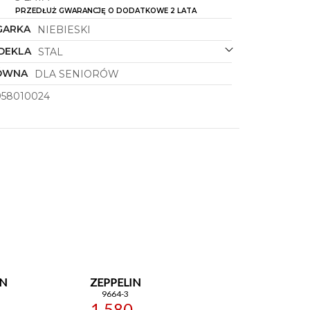
PRZEDŁUŻ GWARANCJĘ O DODATKOWE 2 LATA
GARKA
NIEBIESKI
DEKLA
STAL
ÓWNA
DLA SENIORÓW
958010024
IN
ZEPPELIN
9664-3
-
1 580,-