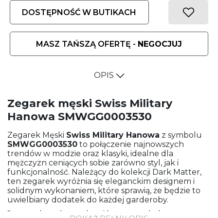
DOSTĘPNOŚĆ W BUTIKACH
MASZ TAŃSZĄ OFERTĘ -
NEGOCJUJ
OPIS
Zegarek męski Swiss Military
Hanowa SMWGG0003530
Zegarek Męski
Swiss Military Hanowa
z symbolu
SMWGG0003530
to połączenie najnowszych
trendów w modzie oraz klasyki, idealne dla
mężczyzn ceniących sobie zarówno styl, jak i
funkcjonalność. Należący do kolekcji Dark Matter,
ten zegarek wyróżnia się eleganckim designem i
solidnym wykonaniem, które sprawią, że będzie to
uwielbiany dodatek do każdej garderoby.
Jego stalowa bransoleta i koperta w kolorze