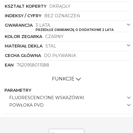
fashion, jak i klasyczną elegancję. Jego solidna
KSZTAŁT KOPERTY
OKRĄGŁY
konstrukcja, precyzyjny mechanizm i stylowy design
sprawią, że stanie się on nieodłącznym elementem
INDEKSY / CYFRY
BEZ OZNACZEŃ
Twojego codziennego outfitu, podkreślając Twój
GWARANCJA
3 LATA
wyjątkowy gust i indywidualny styl.
PRZEDŁUŻ GWARANCJĘ O DODATKOWE 2 LATA
KOLOR ZEGARKA
CZARNY
MATERIAŁ DEKLA
STAL
CECHA GŁÓWNA
DO PŁYWANIA
EAN
7620958011588
FUNKCJE
PARAMETRY
FLUORESCENCYJNE WSKAZÓWKI
POWŁOKA PVD