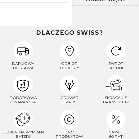
DLACZEGO SWISS?
DARMOWA
ODBIÓR
ZWROT
DOSTAWA
OSOBISTY
365 DNI
DODATKOWA
GRAWER
SKRACANIE
GWARANCJA
GRATIS
BRANSOLETY
BEZPŁATNA WYMIANA
13683
NAWET
BATERII
PRODUKTÓW
60 RAT