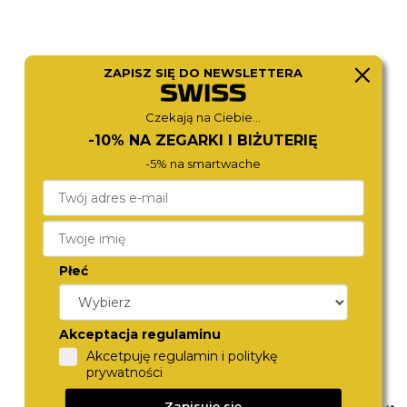
ZAPISZ SIĘ DO NEWSLETTERA
Czekają na Ciebie...
BOSS
BOSS
-10% NA ZEGARKI I BIŻUTERIĘ
1514291
1514192
-5% na smartwache
1 680,-
1 970,-
Płeć
Akceptacja regulaminu
Akcetpuję regulamin i politykę
prywatności
Zapisuję się