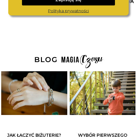
BOSS
SWISS MILITARY HANOWA
1514298
SMWGH0000830
Polityka prywatności
1 880,-
1 590,-
JAK ŁĄCZYĆ BIŻUTERIĘ?
WYBÓR PIERWSZEGO