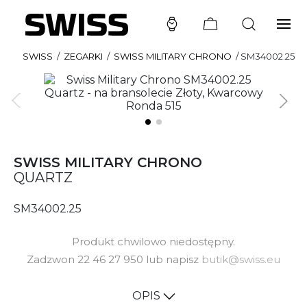
SWISS
/
ZEGARKI
/
SWISS MILITARY CHRONO
/
SM34002.25
SWISS MILITARY CHRONO
QUARTZ
SM34002.25
Produkt chwilowo niedostępny.
Zadzwon 22 46 27 950 lub napisz
butik@swiss.eu
OPIS