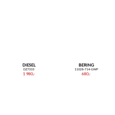
DIESEL
BERING
DZ7333
11028-714-GWP
1 980,-
680,-