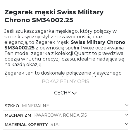
Zegarek męski Swiss Military
Chrono SM34002.25
Jeśli szukasz zegarka męskiego, który połączy w
sobie klasyczny styl z niezawodnością oraz
elegancją, to Zegarek Męski
Swiss Military Chrono
SM34002.25
z pewnością spełni Twoje oczekiwania.
Ten model zegarka z kolekcji Quartz to prawdziwa
poezja w ruchu precyzji czasu, idealnie nadająca się
na każdą okazję.
Zegarek ten to doskonałe połączenie klasycznego
designu z nowoczesnymi elementami, które nadają
POKAŻ PEŁNY OPIS
mu wyjątkowego charakteru. Jego stalowa
bransoleta oraz koperta gwarantują nie tylko
CECHY
trwałość, ale także elegancję i wyrafinowanie. Kolor
bransolety w połączeniu ze stalowym kolorem
SZKŁO
MINERALNE
koperty dodaje mu szyku i klasy, podkreślając męski
charakter tego modelu.
MECHANIZM
KWARCOWY, RONDA 515
Czarna tarcza zegarka świetnie kontrastuje z
MATERIAŁ KOPERTY
STAL
pozostałymi elementami, co nadaje mu wyrazistego