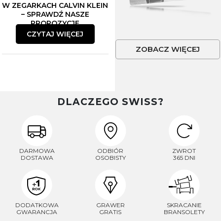
W ZEGARKACH CALVIN KLEIN
– SPRAWDŹ NASZE
PROPOZYCJE
CZYTAJ WIĘCEJ
ZOBACZ WIĘCEJ
DLACZEGO SWISS?
DARMOWA
ODBIÓR
ZWROT
DOSTAWA
OSOBISTY
365 DNI
DODATKOWA
GRAWER
SKRACANIE
GWARANCJA
GRATIS
BRANSOLETY