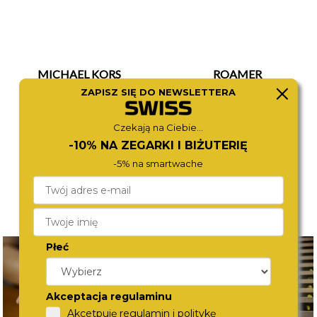
MICHAEL KORS
ROAMER
MK6356
548845 48 15 50
ZAPISZ SIĘ DO NEWSLETTERA
1 280,-
1 590,-
Czekają na Ciebie...
-10% NA ZEGARKI I BIŻUTERIĘ
-5% na smartwache
Płeć
Akceptacja regulaminu
Akcetpuję regulamin i politykę