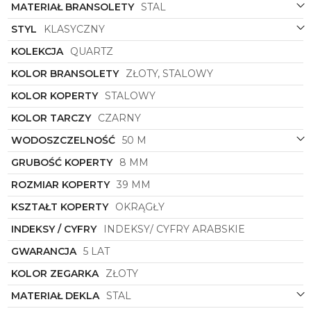
wyglądu. Kształt okrągłej koperty podkreśla
MATERIAŁ BRANSOLETY
STAL
harmonijne proporcje i sprawia, że zegarek
doskonale leży na nadgarstku. Symbol
SM34002.25
STYL
KLASYCZNY
to gwarancja jakości marki Swiss Military, która od lat
KOLEKCJA
QUARTZ
cieszy się uznaniem wśród miłośników zegarków na
całym świecie.
KOLOR BRANSOLETY
ZŁOTY, STALOWY
Zegarek Męski
Swiss Military Chrono
SM34002.25
KOLOR KOPERTY
STALOWY
to nie tylko narzędzie do mierzenia czasu, to
również doskonały dodatek do każdej stylizacji. Bez
KOLOR TARCZY
CZARNY
względu na okazję, ten zegarek z pewnością
przyciągnie spojrzenia i dodatkowo podkreśli Twój
WODOSZCZELNOŚĆ
50 M
wyjątkowy styl. Dzięki połączeniu klasycznego
GRUBOŚĆ KOPERTY
8 MM
designu z nowoczesnymi elementami, ten model
zegarka z pewnością stanie się Twoim ulubionym
ROZMIAR KOPERTY
39 MM
akcesorium na lata.
KSZTAŁT KOPERTY
OKRĄGŁY
INDEKSY / CYFRY
INDEKSY/ CYFRY ARABSKIE
GWARANCJA
5 LAT
KOLOR ZEGARKA
ZŁOTY
MATERIAŁ DEKLA
STAL