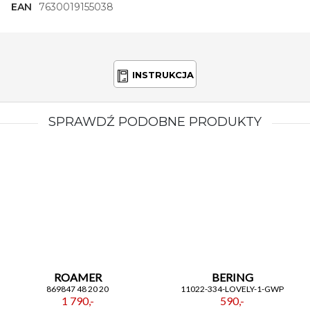
EAN
7630019155038
INSTRUKCJA
SPRAWDŹ PODOBNE PRODUKTY
ROAMER
BERING
869847 48 20 20
11022-334-LOVELY-1-GWP
1 790,-
590,-