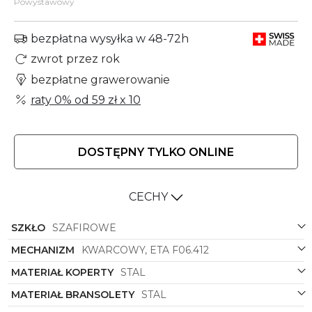
Powystawowy
bezpłatna wysyłka w 48-72h
zwrot przez rok
bezpłatne grawerowanie
raty 0% od
59 zł
x 10
DOSTĘPNY TYLKO ONLINE
CECHY
SZKŁO
SZAFIROWE
MECHANIZM
KWARCOWY, ETA F06.412
MATERIAŁ KOPERTY
STAL
MATERIAŁ BRANSOLETY
STAL