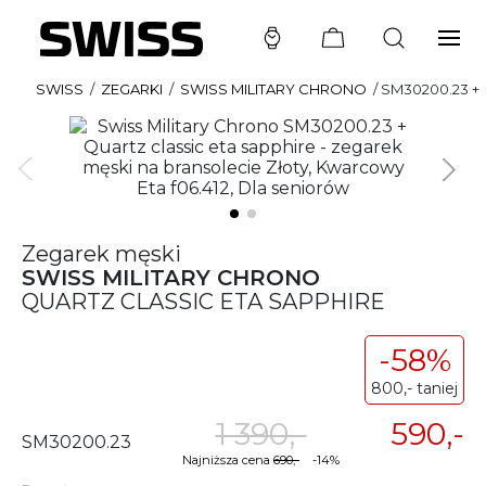
SWISS
/
ZEGARKI
/
SWISS MILITARY CHRONO
/
SM30200.23 +
Zegarek męski
SWISS MILITARY CHRONO
QUARTZ CLASSIC ETA SAPPHIRE
-58%
800,- taniej
1 390,-
590,-
SM30200.23
Najniższa cena
690,-
-14%