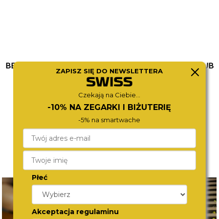
BEVERLY HILLS POLO CLUB
BEVERLY HILLS POLO CLUB
ZAPISZ SIĘ DO NEWSLETTERA
BP3127X.230
BP3788X.250
590,-
590,-
Czekają na Ciebie...
-10% NA ZEGARKI I BIŻUTERIĘ
-5% na smartwache
Płeć
Akceptacja regulaminu