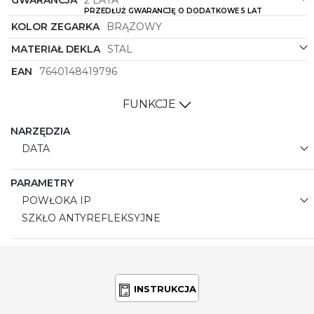
GWARANCJA
2 LATA
PRZEDŁUŻ GWARANCJĘ O DODATKOWE 5 LAT
KOLOR ZEGARKA
BRĄZOWY
MATERIAŁ DEKLA
STAL
EAN
7640148419796
FUNKCJE
NARZĘDZIA
DATA
PARAMETRY
POWŁOKA IP
SZKŁO ANTYREFLEKSYJNE
INSTRUKCJA