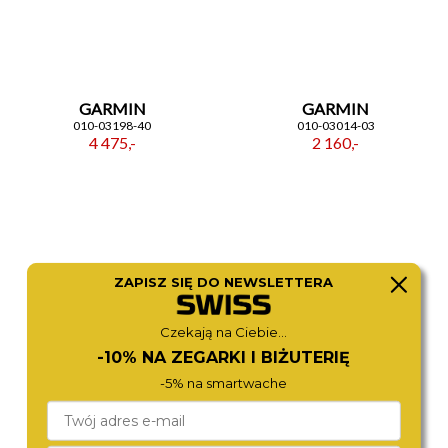
GARMIN
GARMIN
010-03198-40
010-03014-03
4 475,-
2 160,-
ZAPISZ SIĘ DO NEWSLETTERA
Czekają na Ciebie...
-10% NA ZEGARKI I BIŻUTERIĘ
-5% na smartwache
DIESEL
GARMIN
DZ4692
010-02839-03
1 290,-
1 160,-