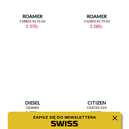
ROAMER
ROAMER
718833 41 75 20
512833 41 75 20
1 370,-
1 280,-
DIESEL
CITIZEN
DZ4684
CA4720-52X
1 380,-
1 090,-
ZAPISZ SIĘ DO NEWSLETTERA