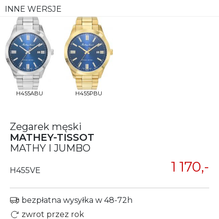
INNE WERSJE
H455ABU
H455PBU
Zegarek męski
MATHEY-TISSOT
MATHY I JUMBO
1 170,-
H455VE
bezpłatna wysyłka w 48-72h
zwrot przez rok