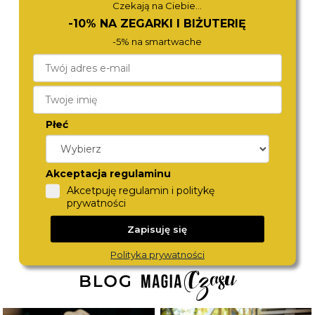
Czekają na Ciebie...
-10% NA ZEGARKI I BIŻUTERIĘ
-5% na smartwache
Płeć
DIESEL
DIESEL
DZ4685
DZ4712
1 290,-
1 290,-
Akceptacja regulaminu
Akcetpuję regulamin i politykę
prywatności
Zapisuję się
Polityka prywatności