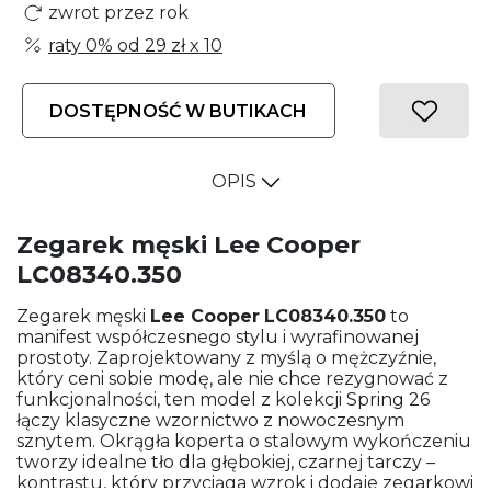
zwrot przez rok
raty 0% od
29 zł
x 10
DOSTĘPNOŚĆ W BUTIKACH
OPIS
Zegarek męski Lee Cooper
LC08340.350
Zegarek męski
Lee Cooper
LC08340.350
to
manifest współczesnego stylu i wyrafinowanej
prostoty. Zaprojektowany z myślą o mężczyźnie,
który ceni sobie modę, ale nie chce rezygnować z
funkcjonalności, ten model z kolekcji Spring 26
łączy klasyczne wzornictwo z nowoczesnym
sznytem. Okrągła koperta o stalowym wykończeniu
tworzy idealne tło dla głębokiej, czarnej tarczy –
kontrastu, który przyciąga wzrok i dodaje zegarkowi