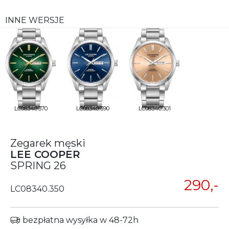
INNE WERSJE
LC08340.370
LC08340.390
LC08340.301
Zegarek męski
LEE COOPER
SPRING 26
290,-
LC08340.350
bezpłatna wysyłka w 48-72h