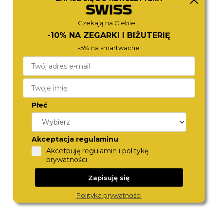
LC08273.360
LC08396.350
350,-
350,-
Czekają na Ciebie...
-10% NA ZEGARKI I BIŻUTERIĘ
-5% na smartwache
Płeć
Akceptacja regulaminu
LEE COOPER
LEE COOPER
LC08189.380
LC08273.330
Akcetpuję regulamin i politykę
270,-
350,-
prywatności
Zapisuję się
Polityka prywatności