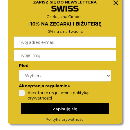
LEE COOPER
LEE COOPER
ZAPISZ SIĘ DO NEWSLETTERA
LC08344.390
LC08339.390
390,-
380,-
Czekają na Ciebie...
-10% NA ZEGARKI I BIŻUTERIĘ
-5% na smartwache
Płeć
Akceptacja regulaminu
SLAZENGER
LEE COOPER
Akcetpuję regulamin i politykę
SL.09.2515.2.06
LC08372.391
prywatności
390,-
350,-
Zapisuję się
Polityka prywatności