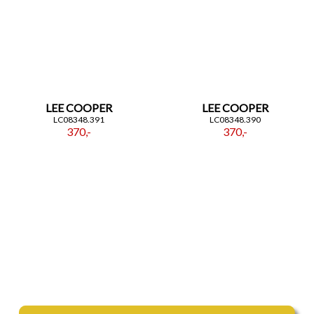
- Kolor bransolety: Stalowy
- Kolor tarczy: Granatowy
- Kształt koperty: Okrągły
Wybierz
Lee Cooper
LC08305.390
— klasyczny
wygląd z modowym akcentem.
LEE COOPER
LEE COOPER
LC08348.391
LC08348.390
370,-
370,-