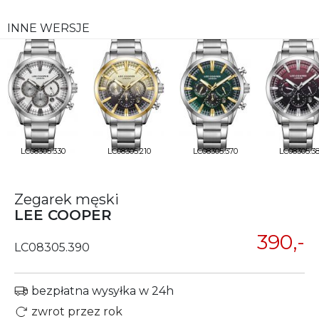
INNE WERSJE
LC08305.330
LC08305.210
LC08305.370
LC08305.3
Zegarek męski
LEE COOPER
390,-
LC08305.390
bezpłatna wysyłka w 24h
zwrot przez rok