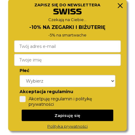
ZAPISZ SIĘ DO NEWSLETTERA
CITIZEN
CITIZEN
BI5110-54E
BI5070-57H
470,-
470,-
Czekają na Ciebie...
-10% NA ZEGARKI I BIŻUTERIĘ
-5% na smartwache
Płeć
Akceptacja regulaminu
CITIZEN
FESTINA
Akcetpuję regulamin i politykę
BI5070-57A
20425/3
prywatności
470,-
449,-
Zapisuję się
Polityka prywatności