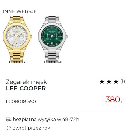
INNE WERSJE
LC08018.130
LC08018.370
Zegarek męski
(1)
LEE COOPER
380,-
LC08018.350
bezpłatna wysyłka w 48-72h
zwrot przez rok