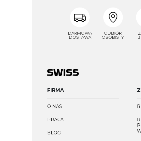
DARMOWA
ODBIÓR
Z
DOSTAWA
OSOBISTY
3
FIRMA
Z
O NAS
R
PRACA
R
P
W
BLOG