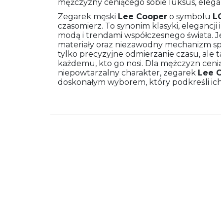
mężczyzny ceniącego sobie luksus, elegan
Zegarek męski
Lee Cooper
o symbolu
L
czasomierz. To synonim klasyki, elegancji 
modą i trendami współczesnego świata. Je
materiały oraz niezawodny mechanizm spr
tylko precyzyjne odmierzanie czasu, ale t
każdemu, kto go nosi. Dla mężczyzn cenią
niepowtarzalny charakter, zegarek
Lee 
doskonałym wyborem, który podkreśli ich