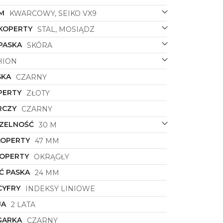
M
KWARCOWY, SEIKO VX9
 KOPERTY
STAL, MOSIĄDZ
PASKA
SKÓRA
HION
SKA
CZARNY
PERTY
ZŁOTY
RCZY
CZARNY
ZELNOŚĆ
30 M
KOPERTY
47 MM
KOPERTY
OKRĄGŁY
Ć PASKA
24 MM
CYFRY
INDEKSY LINIOWE
JA
2 LATA
GARKA
CZARNY