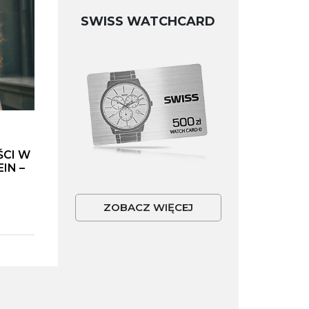
SWISS WATCHCARD
ŚCI W
IN –
ZOBACZ WIĘCEJ