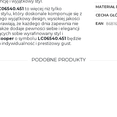
cję i wyjątkowy styl.
MATERIAŁ 
C06540.451
to więcej niż tylko
i stylu, który doskonale komponuje się z
CECHA GŁ
go wyjątkowy design, wysokiej jakości
awiają, że każdego dnia zapewnia nie
EAN
86816
akże dodaje pewności siebie i elegancji
cych sobie wyrafinowany styl i
Cooper
o symbolu
LC06540.451
będzie
 indywidualność i prestiżowy gust.
PODOBNE PRODUKTY