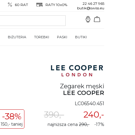
22 46 27 965
60 RAT
RATY 10x0%
butik@swiss.eu
BIŻUTERIA
TOREBKI
PASKI
BUTIKI
Zegarek męski
LEE COOPER
LC06540.451
390,-
240,-
-38%
150,- taniej
najniższa cena
290,-
-17%