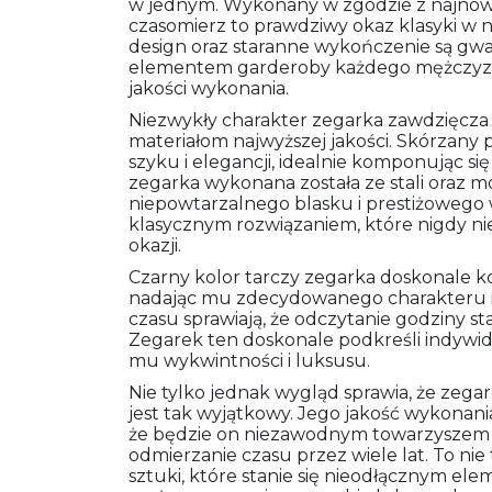
w jednym. Wykonany w zgodzie z najnow
czasomierz to prawdziwy okaz klasyki w
design oraz staranne wykończenie są gwar
elementem garderoby każdego mężczyzny
jakości wykonania.
Niezwykły charakter zegarka zawdzięcz
materiałom najwyższej jakości. Skórzany
szyku i elegancji, idealnie komponując s
zegarka wykonana została ze stali oraz m
niepowtarzalnego blasku i prestiżowego wy
klasycznym rozwiązaniem, które nigdy ni
okazji.
Czarny kolor tarczy zegarka doskonale k
nadając mu zdecydowanego charakteru i el
czasu sprawiają, że odczytanie godziny s
Zegarek ten doskonale podkreśli indywid
mu wykwintności i luksusu.
Nie tylko jednak wygląd sprawia, że zega
jest tak wyjątkowy. Jego jakość wykonani
że będzie on niezawodnym towarzyszem 
odmierzanie czasu przez wiele lat. To nie
sztuki, które stanie się nieodłącznym e