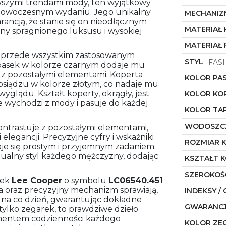
szymi trendami mody, ten wyjątkowy
 nowoczesnym wydaniu. Jego unikalny
MECHANIZ
ancją, że stanie się on nieodłącznym
MATERIAŁ
 spragnionego luksusu i wysokiej
MATERIAŁ 
a przede wszystkim zastosowanym
STYL
FAS
 pasek w kolorze czarnym dodaje mu
ię z pozostałymi elementami. Koperta
KOLOR PA
osiądzu w kolorze złotym, co nadaje mu
glądu. Kształt koperty, okrągły, jest
KOLOR KO
e wychodzi z mody i pasuje do każdej
KOLOR TA
WODOSZC
ontrastuje z pozostałymi elementami,
egancji. Precyzyjne cyfry i wskaźniki
ROZMIAR 
taje się prostym i przyjemnym zadaniem.
ualny styl każdego mężczyzny, dodając
KSZTAŁT 
SZEROKOŚ
rek
Lee Cooper
o symbolu
LC06540.451
a oraz precyzyjny mechanizm sprawiają,
INDEKSY / 
na co dzień, gwarantując dokładne
GWARANC
 tylko zegarek, to prawdziwe dzieło
lementem codzienności każdego
KOLOR ZE