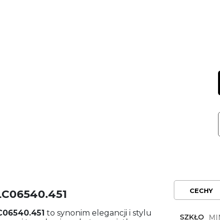
CECHY
LC06540.451
C06540.451
to synonim elegancji i stylu
SZKŁO
MI