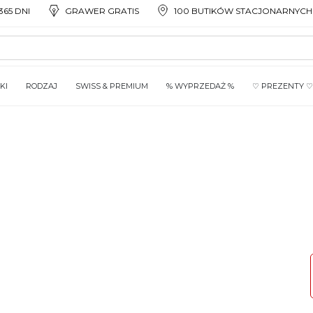
65 DNI
GRAWER GRATIS
100 BUTIKÓW STACJONARNYCH
KI
RODZAJ
SWISS & PREMIUM
% WYPRZEDAŻ %
♡ PREZENTY ♡