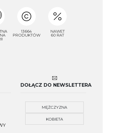
TNA
13664
NAWET
NA
PRODUKTÓW
60 RAT
II
DOŁĄCZ DO NEWSLETTERA
MĘŻCZYZNA
KOBIETA
OWY