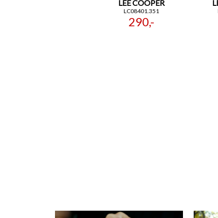
LEE COOPER
L
LC08401.351
290,-