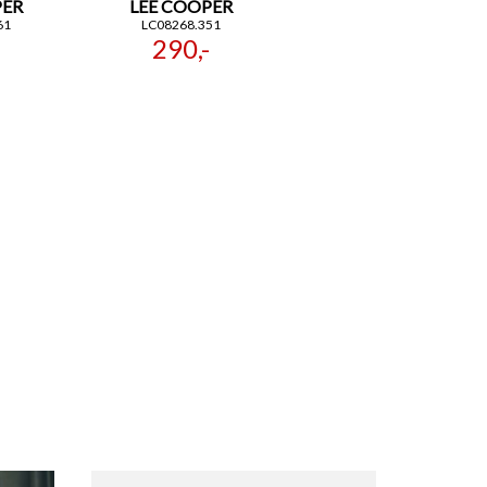
PER
LEE COOPER
61
LC08268.351
290,-