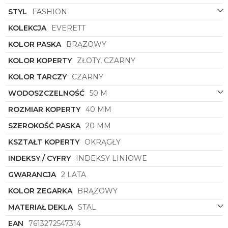
dodając mu szyku i indywidualności.
STYL
FASHION
Zegarek Męski
Lacoste
z numerem
2011293
nie
KOLEKCJA
EVERETT
tylko będzie praktycznym narzędziem do śledzenia
czasu, ale również unikalnym dodatkiem do Twojej
KOLOR PASKA
BRĄZOWY
stylizacji. Wybierając ten model, wybierasz nie tylko
markę z znakomitą jakością, ale również najwyższej
KOLOR KOPERTY
ZŁOTY, CZARNY
klasy akcesorium, które podkreśli Twój
KOLOR TARCZY
CZARNY
indywidualny styl i prestiż.
WODOSZCZELNOŚĆ
50 M
ROZMIAR KOPERTY
40 MM
SZEROKOŚĆ PASKA
20 MM
KSZTAŁT KOPERTY
OKRĄGŁY
INDEKSY / CYFRY
INDEKSY LINIOWE
GWARANCJA
2 LATA
KOLOR ZEGARKA
BRĄZOWY
MATERIAŁ DEKLA
STAL
EAN
7613272547314