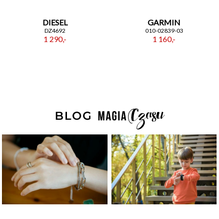
DIESEL
GARMIN
DZ4692
010-02839-03
1 290,-
1 160,-
ZAPISZ SIĘ DO NEWSLETTERA
Czekają na Ciebie...
-10% NA ZEGARKI I BIŻUTERIĘ
-5% na smartwache
Płeć
Akceptacja regulaminu
Akcetpuję regulamin i politykę
prywatności