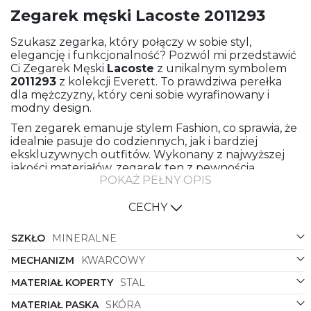
Zegarek męski Lacoste 2011293
Szukasz zegarka, który połączy w sobie styl,
elegancję i funkcjonalność? Pozwól mi przedstawić
Ci Zegarek Męski
Lacoste
z unikalnym symbolem
2011293
z kolekcji Everett. To prawdziwa perełka
dla mężczyzny, który ceni sobie wyrafinowany i
modny design.
Ten zegarek emanuje stylem Fashion, co sprawia, że
idealnie pasuje do codziennych, jak i bardziej
ekskluzywnych outfitów. Wykonany z najwyższej
jakości materiałów, zegarek ten z pewnością
POKAŻ PEŁNY OPIS
zachwyci Cię swoją solidnością i precyzją wykonania.
Materiał paska to skóra w eleganckim brązowym
odcieniu, który doskonale komponuje się z kolorem
CECHY
koperty w złoto-czarnym tonie.
SZKŁO
MINERALNE
Koperta zegarka została wykonana z wysokiej
jakości stali, co gwarantuje trwałość i odporność na
MECHANIZM
KWARCOWY
uszkodzenia. Jej okrągły kształt nadaje zegarkowi
klasyczny, a jednocześnie nowoczesny wygląd.
MATERIAŁ KOPERTY
STAL
Kolor tarczy to elegancki czarny, idealnie
MATERIAŁ PASKA
SKÓRA
zestawiono z pozostałymi elementami zegarka,