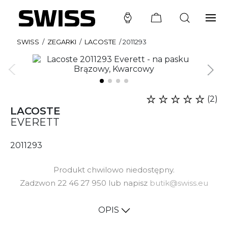
SWISS
/
ZEGARKI
/
LACOSTE
/
2011293
(2)
LACOSTE
EVERETT
2011293
Produkt chwilowo niedostępny.
Zadzwon 22 46 27 950 lub napisz
butik@swiss.eu
OPIS