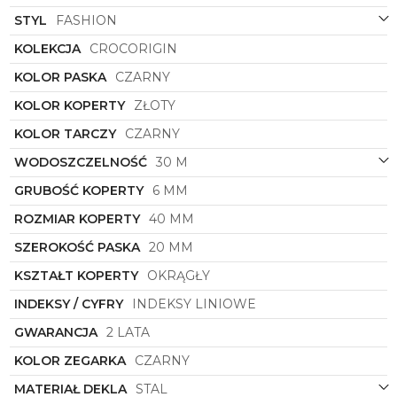
Zegarek męski
Lacoste
to nie tylko doskonały
STYL
FASHION
dodatek do codziennych stylizacji, ale także wyraz
KOLEKCJA
CROCORIGIN
osobistego gustu i klasy. Idealny zarówno na
spotkania biznesowe, jak i wieczorne wyjścia. Niech
KOLOR PASKA
CZARNY
symbol
2011306
towarzyszy Ci każdego dnia,
podkreślając Twój wyjątkowy styl i pewność siebie.
KOLOR KOPERTY
ZŁOTY
KOLOR TARCZY
CZARNY
WODOSZCZELNOŚĆ
30 M
GRUBOŚĆ KOPERTY
6 MM
ROZMIAR KOPERTY
40 MM
SZEROKOŚĆ PASKA
20 MM
KSZTAŁT KOPERTY
OKRĄGŁY
INDEKSY / CYFRY
INDEKSY LINIOWE
GWARANCJA
2 LATA
KOLOR ZEGARKA
CZARNY
MATERIAŁ DEKLA
STAL