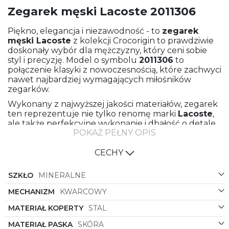
Zegarek męski Lacoste 2011306
Piękno, elegancja i niezawodność - to
zegarek
męski
Lacoste
z kolekcji Crocorigin to prawdziwie
doskonały wybór dla mężczyzny, który ceni sobie
styl i precyzję. Model o symbolu
2011306
to
połączenie klasyki z nowoczesnością, które zachwyci
nawet najbardziej wymagających miłośników
zegarków.
Wykonany z najwyższej jakości materiałów, zegarek
ten reprezentuje nie tylko renomę marki
Lacoste
,
ale także perfekcyjne wykonanie i dbałość o detale.
POKAŻ PEŁNY OPIS
Stalowa koperta w złotym kolorze nadaje mu
wyjątkowego blasku, podczas gdy czarny pasek ze
skóry doskonale komponuje się z resztą designu.
CECHY
Kształt okrągłej koperty jest klasyczny i
SZKŁO
MINERALNE
ponadczasowy, idealnie wpisujący się w kanony
męskiego stylu. Czarna tarcza z subtelnym logo
MECHANIZM
KWARCOWY
krokodyla
Lacoste
dodaje zegarkowi elegancji i
charakteru. Natomiast precyzyjne wskazówki i
MATERIAŁ KOPERTY
STAL
indeksy gwarantują łatwe odczytywanie czasu w
MATERIAŁ PASKA
SKÓRA
każdej sytuacji.