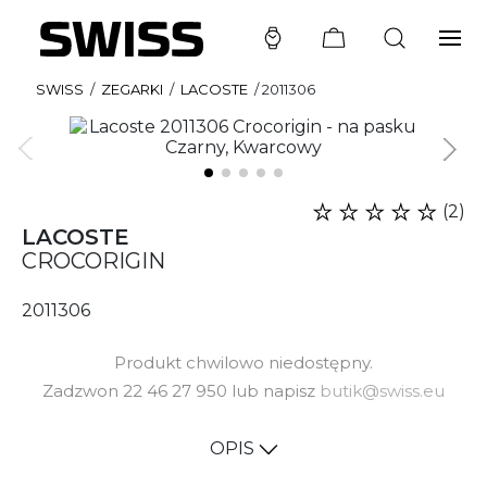
SWISS
/
ZEGARKI
/
LACOSTE
/
2011306
(2)
LACOSTE
CROCORIGIN
2011306
Produkt chwilowo niedostępny.
Zadzwon 22 46 27 950 lub napisz
butik@swiss.eu
OPIS