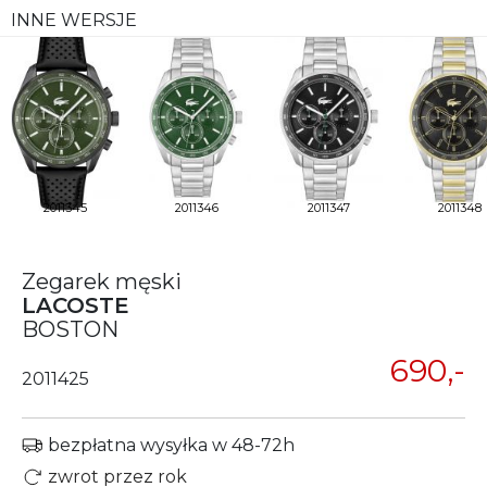
INNE WERSJE
2011345
2011346
2011347
2011348
Zegarek męski
LACOSTE
BOSTON
690,-
2011425
bezpłatna wysyłka w 48-72h
zwrot przez rok