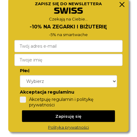
ZAPISZ SIĘ DO NEWSLETTERA
TOMMY HILFIGER
FESTINA
1792230
20668/3
690,-
699,-
Czekają na Ciebie...
-10% NA ZEGARKI I BIŻUTERIĘ
-5% na smartwache
Płeć
Akceptacja regulaminu
FESTINA
TOMMY HILFIGER
Akcetpuję regulamin i politykę
20560/4
1792192
prywatności
799,-
590,-
Zapisuję się
Polityka prywatności