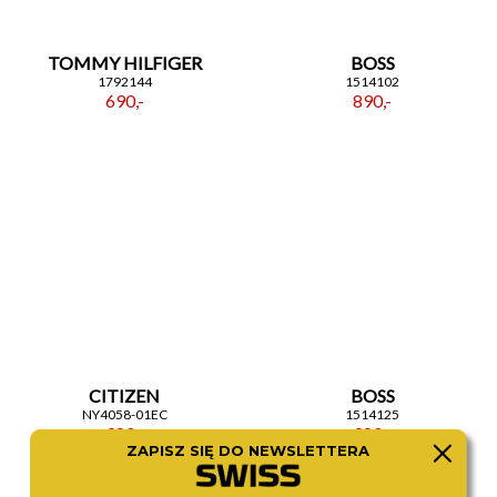
TOMMY HILFIGER
BOSS
1792144
1514102
690,-
890,-
CITIZEN
BOSS
NY4058-01EC
1514125
980,-
980,-
ZAPISZ SIĘ DO NEWSLETTERA