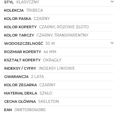
doskonale prezentuje się zarówno na co dzień, jak i
STYL
KLASYCZNY
od święta.
KOLEKCJA
TRIBECA
Kenneth Cole
KCWGX0080504
to nie tylko
precyzyjne narzędzie do mierzenia czasu, ale
KOLOR PASKA
CZARNY
również stylowy dodatek, który w subtelny sposób
KOLOR KOPERTY
CZARNY, RÓŻOWE ZŁOTO
podkreśli indywidualny charakter i smak właściciela.
Zegarek ten doskonale sprawdzi się w każdej
KOLOR TARCZY
CZARNY, TRANSPARENTNY
sytuacji, dodając szyku i klasy każdej stylizacji. To
niezastąpiony element garderoby każdego
WODOSZCZELNOŚĆ
30 M
nowoczesnego mężczyzny poszukującego
ROZMIAR KOPERTY
44 MM
subtelnej elegancji i wysokiej jakości wykonania.
KSZTAŁT KOPERTY
OKRĄGŁY
INDEKSY / CYFRY
INDEKSY LINIOWE
GWARANCJA
2 LATA
KOLOR ZEGARKA
CZARNY
MATERIAŁ DEKLA
SZKŁO
CECHA GŁÓWNA
SKELETON
EAN
0887038064385