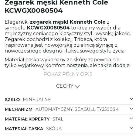
Zegarek męski Kenneth Cole
KCWGX0080504
Elegancki
zegarek męski
Kenneth Cole
z
symbolu
KCWGX0080504
to idealny wybór dla
mężczyzny ceniącego klasyczny styl i wysoką jakość.
Zegarek pochodzi z kolekcji Tribeca, która
inspirowana jest nowojorską dzielnicą słynącą z
nowoczesnego designu i luksusowego stylu życia.
Materiał paska wykonany ze skóry zapewnia nie
tylko wyjątkowy komfort noszenia, ale także dodaje
zegarkowi wyrafinowanego charakteru. Koperta
POKAŻ PEŁNY OPIS
zegarka wykonana jest z wysokiej jakości stali, co
gwarantuje trwałość i solidność konstrukcji.
CECHY
Połączenie kolorów czarnego i różowego złota
nadaje zegarkowi wyjątkowego zarówno
SZKŁO
MINERALNE
klasycznego, jak i nowoczesnego wyglądu.
Czarna tarcza z elementami transparentnymi
MECHANIZM
AUTOMATYCZNY, SEAGULL TY2500SK
doskonale podkreśla ekskluzywny charakter
MATERIAŁ KOPERTY
STAL
zegarka, nadając mu niepowtarzalny i nowoczesny
styl. Kształt okrągłej koperty wpisuje się w kanony
MATERIAŁ PASKA
SKÓRA
klasycznej elegancji, co sprawia, że zegarek