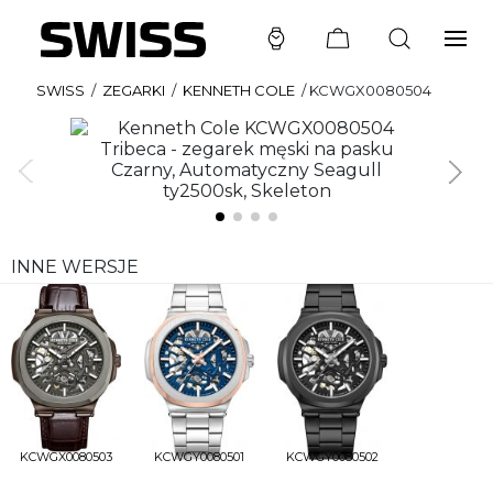
SWISS
/
ZEGARKI
/
KENNETH COLE
/
KCWGX0080504
INNE WERSJE
KCWGX0080503
KCWGY0080501
KCWGY0080502