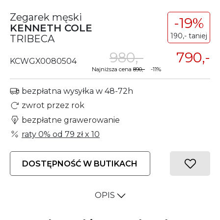
Zegarek męski
-19%
KENNETH COLE
190,- taniej
TRIBECA
980,-
790,-
KCWGX0080504
Najniższa cena
890,-
-11%
bezpłatna wysyłka w 48-72h
zwrot przez rok
bezpłatne grawerowanie
raty 0% od
79 zł
x 10
DOSTĘPNOŚĆ W BUTIKACH
OPIS