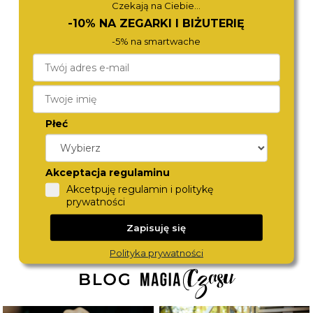
Czekają na Ciebie...
-10% NA ZEGARKI I BIŻUTERIĘ
-5% na smartwache
Płeć
CITIZEN
CITIZEN
CA4640-09A
NH9131-14E
980,-
890,-
Akceptacja regulaminu
Akcetpuję regulamin i politykę
prywatności
Zapisuję się
Polityka prywatności