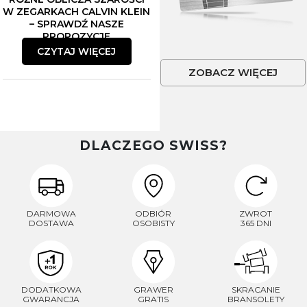
W ZEGARKACH CALVIN KLEIN
– SPRAWDŹ NASZE
PROPOZYCJE
CZYTAJ WIĘCEJ
ZOBACZ WIĘCEJ
DLACZEGO SWISS?
DARMOWA
ODBIÓR
ZWROT
DOSTAWA
OSOBISTY
365 DNI
DODATKOWA
GRAWER
SKRACANIE
GWARANCJA
GRATIS
BRANSOLETY