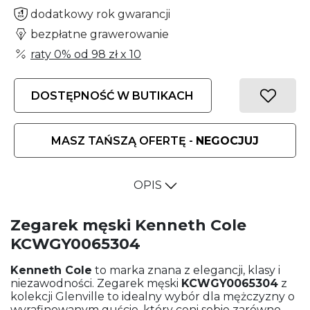
dodatkowy rok gwarancji
bezpłatne grawerowanie
raty 0% od
98 zł
x 10
DOSTĘPNOŚĆ W BUTIKACH
MASZ TAŃSZĄ OFERTĘ -
NEGOCJUJ
OPIS
Zegarek męski Kenneth Cole
KCWGY0065304
Kenneth Cole
to marka znana z elegancji, klasy i
niezawodności. Zegarek męski
KCWGY0065304
z
kolekcji Glenville to idealny wybór dla mężczyzny o
wyrafinowanym guście, który ceni sobie zarówno