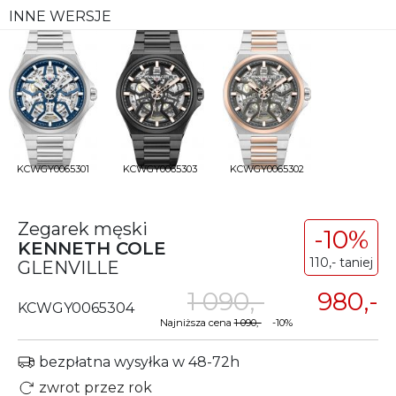
INNE WERSJE
KCWGY0065301
KCWGY0065303
KCWGY0065302
Zegarek męski
-10%
KENNETH COLE
110,- taniej
GLENVILLE
1 090,-
980,-
KCWGY0065304
Najniższa cena
1 090,-
-10%
bezpłatna wysyłka w 48-72h
zwrot przez rok