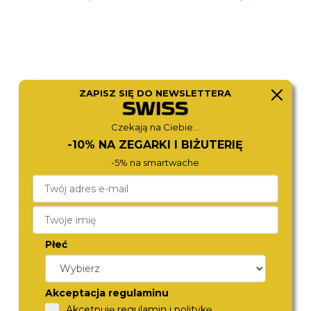
ZAPISZ SIĘ DO NEWSLETTERA
Czekają na Ciebie...
-10% NA ZEGARKI I BIŻUTERIĘ
-5% na smartwache
CITIZEN
CITIZEN
BM7108-81L
BM7631-52L
980,-
880,-
Płeć
Akceptacja regulaminu
Akcetpuję regulamin i politykę