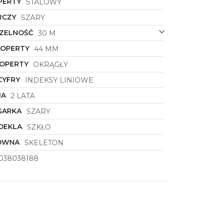
PERTY
STALOWY
RCZY
SZARY
ZELNOŚĆ
30 M
KOPERTY
44 MM
KOPERTY
OKRĄGŁY
CYFRY
INDEKSY LINIOWE
JA
2 LATA
GARKA
SZARY
DEKLA
SZKŁO
ÓWNA
SKELETON
038038188