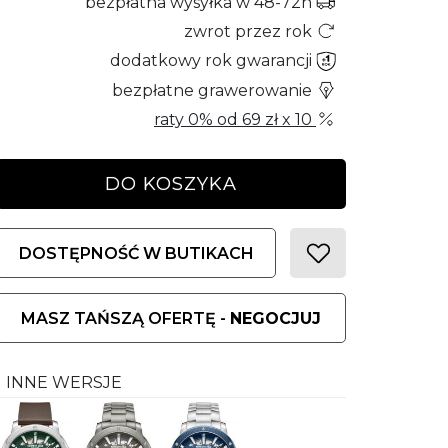
bezpłatna wysyłka w 48-72h
zwrot przez rok
dodatkowy rok gwarancji
bezpłatne grawerowanie
raty 0% od
69 zł
x 10
DO KOSZYKA
DOSTĘPNOŚĆ W BUTIKACH
MASZ TAŃSZĄ OFERTĘ -
NEGOCJUJ
INNE WERSJE