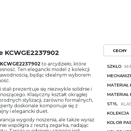
CECHY
le KCWGE2237902
KCWGE2237902
to arcydzieło, które
SZKŁO
MI
esność. Ten elegancki model z kolekcji
ezawodnością, będąc idealnym wyborem
MECHANIZ
ność.
MATERIAŁ
tali prezentuje się niezwykle solidnie i
noszącego. Klasyczny kształt okrągłej
MATERIAŁ 
orodnych stylizacji, zarówno formalnych,
STYL
KLA
koperty doskonale komponuje się z
jny i elegancki duet.
KOLEKCJA
arancja wygody noszenia, ale także wyraz
KOLOR PA
lnie współgra z resztą zegarka, nadając
. Tarcza w odcieniu szarości jest