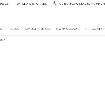
65 DNI
GRAWER GRATIS
100 BUTIKÓW STACJONARNYCH
KI
RODZAJ
SWISS & PREMIUM
% WYPRZEDAŻ %
♡ PREZENTY ♡
902