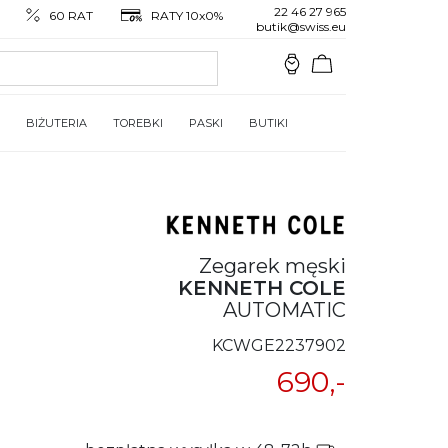
22 46 27 965
60 RAT
RATY 10x0%
butik@swiss.eu
BIŻUTERIA
TOREBKI
PASKI
BUTIKI
Zegarek męski
KENNETH COLE
AUTOMATIC
KCWGE2237902
690,-