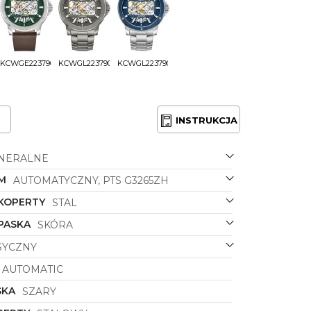
KCWGE2237905
KCWGL2237904
KCWGL2237903
INSTRUKCJA
NERALNE
M
AUTOMATYCZNY, PTS G3265ZH
 KOPERTY
STAL
PASKA
SKÓRA
SYCZNY
AUTOMATIC
SKA
SZARY