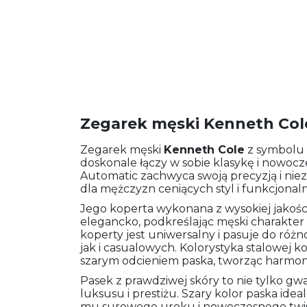
Zegarek męski Kenneth Co
Zegarek męski
Kenneth Cole
z symbolu
doskonale łączy w sobie klasykę i nowocz
Automatic zachwyca swoją precyzją i ni
dla mężczyzn ceniących styl i funkcjonal
Jego koperta wykonana z wysokiej jakości s
elegancko, podkreślając męski charakter 
koperty jest uniwersalny i pasuje do różn
jak i casualowych. Kolorystyka stalowej 
szarym odcieniem paska, tworząc harmoni
Pasek z prawdziwej skóry to nie tylko gw
luksusu i prestiżu. Szary kolor paska idea
mu surowego uroku i nowoczesnego twistu