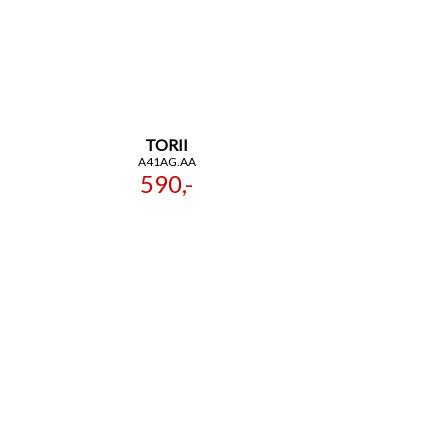
TORII
A41AG.AA
590,-