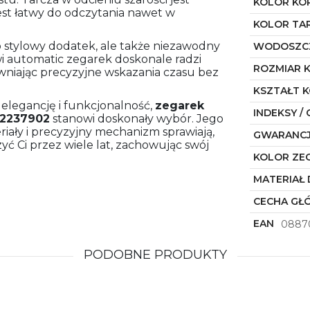
KOLOR KO
 jest łatwy do odczytania nawet w
KOLOR TA
o stylowy dodatek, ale także niezawodny
WODOSZC
i automatic zegarek doskonale radzi
ROZMIAR 
niając precyzyjne wskazania czasu bez
KSZTAŁT 
 elegancję i funkcjonalność,
zegarek
INDEKSY / 
2237902
stanowi doskonały wybór. Jego
eriały i precyzyjny mechanizm sprawiają,
GWARANC
zyć Ci przez wiele lat, zachowując swój
KOLOR ZE
MATERIAŁ 
CECHA GŁ
EAN
0887
PODOBNE PRODUKTY