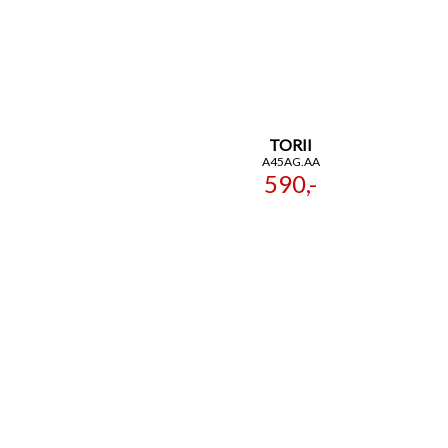
TORII
A45AG.AA
590,-