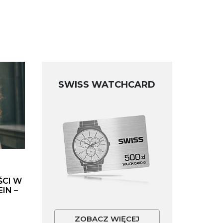
SWISS WATCHCARD
ŚCI W
IN –
ZOBACZ WIĘCEJ