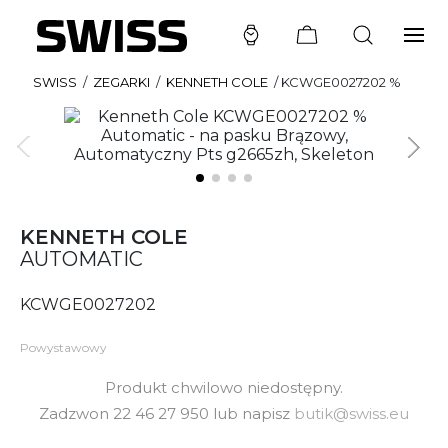
SWISS
/
ZEGARKI
/
KENNETH COLE
/
KCWGE0027202 %
KENNETH COLE
AUTOMATIC
KCWGE0027202
Powystawowy
Produkt chwilowo niedostępny.
Zadzwon 22 46 27 950 lub napisz
butik@swiss.eu