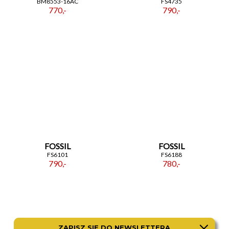
BM8553-16AC
FS4735
770,-
790,-
FOSSIL
FOSSIL
FS6101
FS6188
790,-
780,-
ZAPISZ SIĘ DO NEWSLETTERA