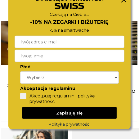
Czekają na Ciebie...
-10% NA ZEGARKI I BIŻUTERIĘ
-5% na smartwache
Płeć
JAK ŁĄCZYĆ BIŻUTERIĘ?
WYBÓR PIERWSZEGO
Akceptacja regulaminu
POZNAJ SPOSOBY NA
ZEGARKA DLA DZIECKA. CO
Akcetpuję regulamin i politykę
MODNE STYLIZACJE
WZIĄĆ POD UWAGĘ?
prywatności
CZYTAJ WIĘCEJ
CZYTAJ WIĘCEJ
Zapisuję się
Polityka prywatności