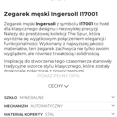
Zegarek męski Ingersoll I17001
Zegarek męski
Ingersoll
z symbolu
I17001
to hołd
dla klasycznego designu i niezwykłej precyzji.
Należy do prestiżowej kolekcji The Spur, która
wyróżnia się wyjątkowym połączeniem elegancji i
funkcjonalności. Wykonany z najwyższej jakości
materiałów, ten zegarek zachwyca nie tylko swoim
wyglądem, ale również trwałością i solidnością.
Inspirację do stworzenia tego czasomierza stanowiły
tradycyjne wzorce stylu klasycznego, które zostały
doskonale połączone z nowoczesnymi
POKAŻ PEŁNY OPIS
rozwiązaniami technicznymi. Materiał bransolety
oraz koperty to wysokogatunkowa stal,
gwarantująca nie tylko elegancki wygląd, ale także
CECHY
odporność na codzienne użytkowanie. Stalowy
kolor bransolety i koperty dodaje zegarkowi
SZKŁO
MINERALNE
wyjątkowej elegancji i ponadczasowego uroku.
MECHANIZM
AUTOMATYCZNY
Charakterystycznym elementem tego modelu jest
kształt koperty, który został zaprojektowany w
MATERIAŁ KOPERTY
STAL