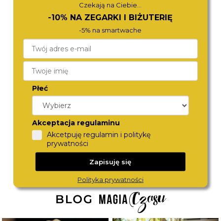
Czekają na Ciebie...
-10% NA ZEGARKI I BIŻUTERIĘ
-5% na smartwache
Płeć
ROAMER
ROAMER
993819 41 85 20
993819 41 44 20
1 680,-
1 680,-
Akceptacja regulaminu
Akcetpuję regulamin i politykę
prywatności
Zapisuję się
Polityka prywatności