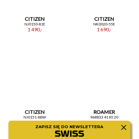
CITIZEN
CITIZEN
NJ0150-81E
NK0020-55E
1 490,-
1 690,-
CITIZEN
ROAMER
NJ0151-88W
968833 41 85 20
1 490,-
1 490,-
ZAPISZ SIĘ DO NEWSLETTERA