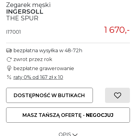
Zegarek męski
INGERSOLL
THE SPUR
1 670,-
I17001
bezpłatna wysyłka w 48-72h
zwrot przez rok
bezpłatne grawerowanie
raty 0% od
167 zł
x 10
DOSTĘPNOŚĆ W BUTIKACH
MASZ TAŃSZĄ OFERTĘ -
NEGOCJUJ
OPIS