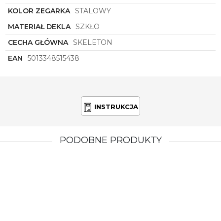
jednocześnie niezawodną jakość i precyzję.
KOLOR ZEGARKA
STALOWY
MATERIAŁ DEKLA
SZKŁO
CECHA GŁÓWNA
SKELETON
EAN
5013348515438
INSTRUKCJA
PODOBNE PRODUKTY