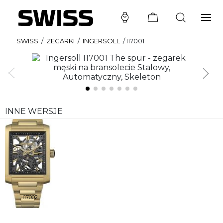
SWISS
/
ZEGARKI
/
INGERSOLL
/
I17001
INNE WERSJE
I17002