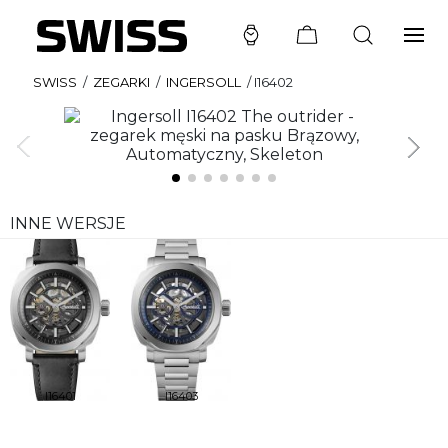
SWISS
/
ZEGARKI
/
INGERSOLL
/
I16402
INNE WERSJE
I16401
I16403