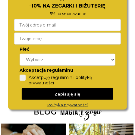
-10% NA ZEGARKI I BIŻUTERIĘ
-5% na smartwache
Płeć
ZEPPELIN
ZEPPELIN
9668-5
8662-5
1 580,-
1 580,-
Akceptacja regulaminu
Akcetpuję regulamin i politykę
prywatności
Zapisuję się
Polityka prywatności