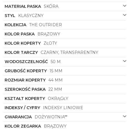
dodaje mu nowoczesnego charakteru i sprawia, że
MATERIAŁ PASKA
SKÓRA
jest on nie tylko praktycznym narzędziem do
odmierzania czasu, ale również stylowym dodatkiem
STYL
KLASYCZNY
do każdej eleganckiej garderoby.
KOLEKCJA
THE OUTRIDER
Ingersoll
I16402
to zegarek, który doskonale
KOLOR PASKA
BRĄZOWY
podkreśli wyjątkowy gust i indywidualny styl
każdego mężczyzny. Jego uniwersalny design
KOLOR KOPERTY
ZŁOTY
sprawia, że będzie idealnym wyborem zarówno na
co dzień, jak i na specjalne okazje, dodając subtelnej
KOLOR TARCZY
CZARNY, TRANSPARENTNY
elegancji i prestiżu każdej stylizacji.
WODOSZCZELNOŚĆ
50 M
Dzięki połączeniu klasyki z nowoczesnością, wysokiej
jakości materiałom i precyzyjnej konstrukcji,
GRUBOŚĆ KOPERTY
15 MM
zegarek
Ingersoll
I16402
to nie tylko praktyczny
ROZMIAR KOPERTY
44 MM
czasomierz, ale również wyjątkowy dodatek, który z
pewnością przyciągnie spojrzenia i zostanie
SZEROKOŚĆ PASKA
22 MM
doceniony przez wszystkich miłośników markowych
zegarków.
KSZTAŁT KOPERTY
OKRĄGŁY
INDEKSY / CYFRY
INDEKSY LINIOWE
GWARANCJA
DOŻYWOTNIA**
KOLOR ZEGARKA
BRĄZOWY