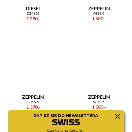
DIESEL
ZEPPELIN
DZ4692
9666-5
1 290,-
1 580,-
ZEPPELIN
ZEPPELIN
8056-5
9670-5
1 370,-
1 580,-
ZAPISZ SIĘ DO NEWSLETTERA
Czekają na Ciebie...