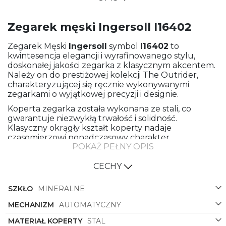
Zegarek męski Ingersoll I16402
Zegarek Męski
Ingersoll
symbol
I16402
to
kwintesencja elegancji i wyrafinowanego stylu,
doskonałej jakości zegarka z klasycznym akcentem.
Należy on do prestiżowej kolekcji The Outrider,
charakteryzującej się ręcznie wykonywanymi
zegarkami o wyjątkowej precyzji i designie.
Koperta zegarka została wykonana ze stali, co
gwarantuje niezwykłą trwałość i solidność.
Klasyczny okrągły kształt koperty nadaje
czasomierzowi ponadczasowy charakter,
POKAŻ PEŁNY OPIS
podkreślając jego uniwersalność i elegancję.
Brązowy pasek ze skóry doskonale komponuje się z
CECHY
złotą kopertą, tworząc harmonijną i stylową całość.
Brązowy kolor paska dodaje zegarkowi ciepła i
SZKŁO
MINERALNE
klasycznego uroku, idealnie kontrastując z
subtelnym blaskiem złotej koperty.
MECHANIZM
AUTOMATYCZNY
Tarcza zegarka w kolorze czarnym lub
MATERIAŁ KOPERTY
STAL
transparentnym, w zależności od oświetlenia,