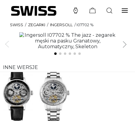
SWISS
/
ZEGARKI
/
INGERSOLL
/
I07702 %
INNE WERSJE
I07701
I07703