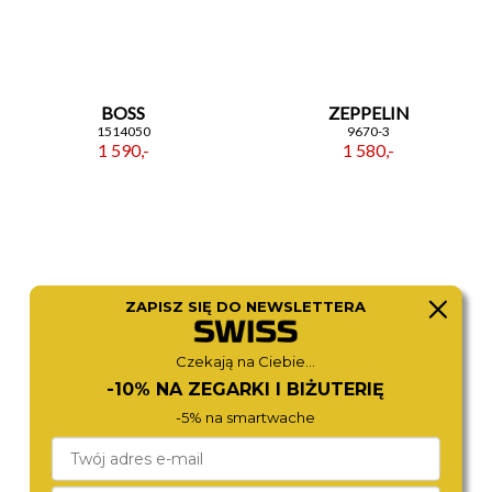
BOSS
ZEPPELIN
1514050
9670-3
1 590,-
1 580,-
ZAPISZ SIĘ DO NEWSLETTERA
Czekają na Ciebie...
-10% NA ZEGARKI I BIŻUTERIĘ
-5% na smartwache
CITIZEN
ZEPPELIN
AT8260-18A
8658-3
1 980,-
1 690,-