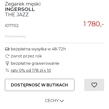
Zegarek męski
INGERSOLL
THE JAZZ
1 780,-
I07702
Powystawowy
bezpłatna wysyłka w 48-72h
zwrot przez rok
bezpłatne grawerowanie
raty 0% od
178 zł
x 10
DOSTĘPNOŚĆ W BUTIKACH
CECHY