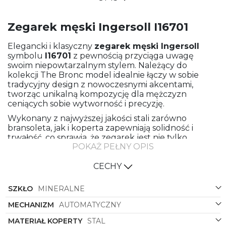
Zegarek męski Ingersoll I16701
Elegancki i klasyczny
zegarek męski
Ingersoll
symbolu
I16701
z pewnością przyciąga uwagę
swoim niepowtarzalnym stylem. Należący do
kolekcji The Bronc model idealnie łączy w sobie
tradycyjny design z nowoczesnymi akcentami,
tworząc unikalną kompozycję dla mężczyzn
ceniących sobie wytworność i precyzję.
Wykonany z najwyższej jakości stali zarówno
bransoleta, jak i koperta zapewniają solidność i
trwałość, co sprawia, że zegarek jest nie tylko
POKAŻ PEŁNY OPIS
pięknym dodatkiem do stroju, ale także
funkcjonalnym narzędziem codziennego użytku.
Klasyczny kształt koperty w formie okręgu jest
CECHY
ponadczasowy i pasuje do każdego stylu,
podkreślając elegancję i rafinację noszącego.
SZKŁO
MINERALNE
Stalowy kolor zarówno bransolety, jak i koperty
MECHANIZM
AUTOMATYCZNY
dodaje zegarkowi ponadczasowości i sprawia, że
doskonale komponuje się z różnorodnymi
MATERIAŁ KOPERTY
STAL