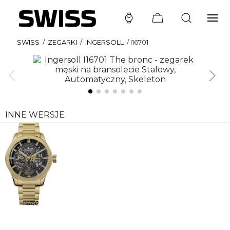
SWISS
/
ZEGARKI
/
INGERSOLL
/
I16701
INNE WERSJE
I16702