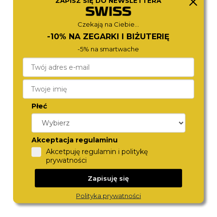
ZAPISZ SIĘ DO NEWSLETTERA
718833 41 55 70
NK0020-55E
1 370,-
1 690,-
Czekają na Ciebie...
-10% NA ZEGARKI I BIŻUTERIĘ
-5% na smartwache
Płeć
Akceptacja regulaminu
ROAMER
CITIZEN
968833 41 85 20
AT2141-87E
Akcetpuję regulamin i politykę
1 490,-
1 490,-
prywatności
Zapisuję się
Polityka prywatności