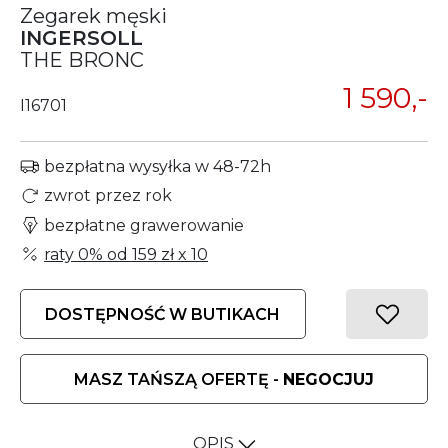
Zegarek męski
INGERSOLL
THE BRONC
1 590,-
I16701
bezpłatna wysyłka w 48-72h
zwrot przez rok
bezpłatne grawerowanie
raty 0% od
159 zł
x 10
DOSTĘPNOŚĆ W BUTIKACH
MASZ TAŃSZĄ OFERTĘ -
NEGOCJUJ
OPIS