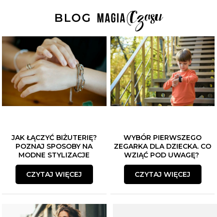
JAK ŁĄCZYĆ BIŻUTERIĘ?
WYBÓR PIERWSZEGO
POZNAJ SPOSOBY NA
ZEGARKA DLA DZIECKA. CO
MODNE STYLIZACJE
WZIĄĆ POD UWAGĘ?
CZYTAJ WIĘCEJ
CZYTAJ WIĘCEJ