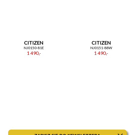
CITIZEN
CITIZEN
NJ0150-81E
NJ0151-88W
1 490,-
1 490,-
ROAMER
CITIZEN