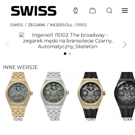
SWISS
/
ZEGARKI
/
INGERSOLL
/
I15102
INNE WERSJE
I12902
I12905
I12907
I12908