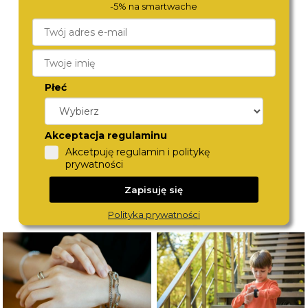
-5% na smartwache
BOSS
CITIZEN
Płeć
1514298
JY8149-05E
1 880,-
2 290,-
Akceptacja regulaminu
Akcetpuję regulamin i politykę
prywatności
Zapisuję się
Polityka prywatności