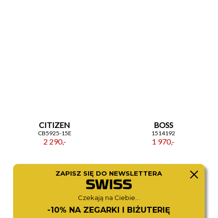
CITIZEN
BOSS
CB5925-15E
1514192
2 290,-
1 970,-
ZAPISZ SIĘ DO NEWSLETTERA
Czekają na Ciebie...
-10% NA ZEGARKI I BIŻUTERIĘ