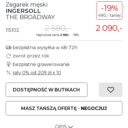
Zegarek męski
-19%
INGERSOLL
490,- taniej
THE BROADWAY
2 580,-
2 090,-
I15102
Najniższa cena
2 580,-
-19%
bezpłatna wysyłka w 48-72h
zwrot przez rok
bezpłatne grawerowanie
raty 0% od
209 zł
x 10
DOSTĘPNOŚĆ W BUTIKACH
MASZ TAŃSZĄ OFERTĘ -
NEGOCJUJ
OPIS