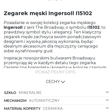
Zegarek męski Ingersoll I15102
Posiadanie w swojej kolekcji zegarka męskiego
Ingersoll
z serii The Broadway, o symbolu
I15102
, to
prawdziwy symbol stylu i elegancji. Ten klasyczny
zegarek męski zachwyca swoim ponadczasowym
designem i wysoką jakością wykonania, będąc
idealnym akcesorium dla mężczyzny ceniącego
sobie wyrafinowany gust.
Inspiracje nowojorskimi bulwarami Broadwayu
przemycają się w każdym detalu tego zegarka.
Ceramiczna bransoleta i koperta w kolorze czarnym
POKAŻ PEŁNY OPIS
nadają mu eleganckiego charakteru i sprawiają, że z
łatwością dopasuje się do różnorodnych stylizacji.
Klasyczny, okrągły kształt koperty jest uniwersalny i
CECHY
ponadczasowy, idealnie komponując się z każdym
zegarmistrzowskim detalem.
SZKŁO
MINERALNE
Czarna tarcza wyraźnie kontrastuje z białymi i
MECHANIZM
AUTOMATYCZNY
srebrnymi detalami indeksów, co nadaje zegarkowi
czytelnego i eleganckiego wyglądu. Precyzyjny
MATERIAŁ KOPERTY
CERAMIKA