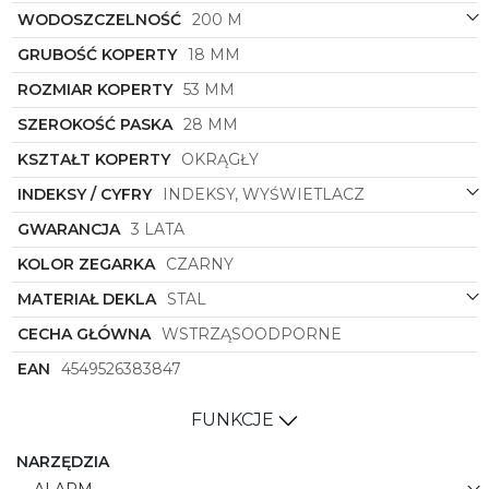
Świetnie sprawdzi się zarówno podczas aktywności
WODOSZCZELNOŚĆ
200 M
sportowych, jak i w codziennym użytkowaniu,
GRUBOŚĆ KOPERTY
18 MM
podkreślając indywidualny styl każdego mężczyzny,
który ceni sobie jakość, precyzję i niezawodność.
ROZMIAR KOPERTY
53 MM
SZEROKOŚĆ PASKA
28 MM
KSZTAŁT KOPERTY
OKRĄGŁY
INDEKSY / CYFRY
INDEKSY, WYŚWIETLACZ
GWARANCJA
3 LATA
KOLOR ZEGARKA
CZARNY
MATERIAŁ DEKLA
STAL
CECHA GŁÓWNA
WSTRZĄSOODPORNE
EAN
4549526383847
FUNKCJE
NARZĘDZIA