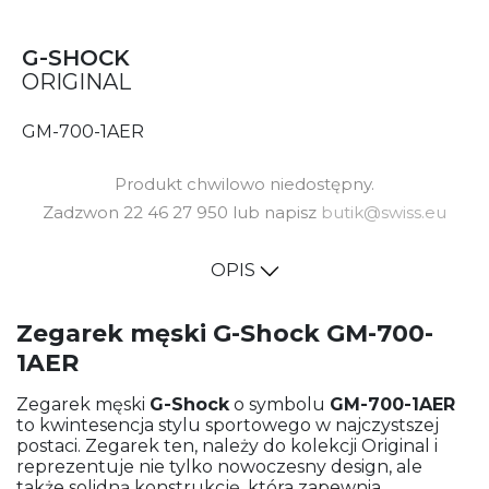
G-SHOCK
ORIGINAL
GM-700-1AER
Produkt chwilowo niedostępny.
Zadzwon 22 46 27 950 lub napisz
butik@swiss.eu
OPIS
Zegarek męski G-Shock GM-700-
1AER
Zegarek męski
G-Shock
o symbolu
GM-700-1AER
to kwintesencja stylu sportowego w najczystszej
postaci. Zegarek ten, należy do kolekcji Original i
reprezentuje nie tylko nowoczesny design, ale
także solidną konstrukcję, która zapewnia