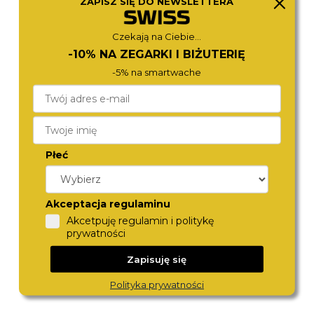
ZAPISZ SIĘ DO NEWSLETTERA
FS6186
1792144
790,-
690,-
Czekają na Ciebie...
-10% NA ZEGARKI I BIŻUTERIĘ
-5% na smartwache
Płeć
Akceptacja regulaminu
MICHAEL KORS
TOMMY HILFIGER
Akcetpuję regulamin i politykę
MK7553
1792262
790,-
880,-
prywatności
Zapisuję się
Polityka prywatności