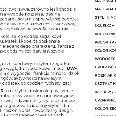
MATERIAŁ
ości tworzywa, zarówno jeśli chodzi o
MATERIAŁ 
wnia wygodę noszenia, idealną
STYL
SPO
e zegarek świetnie sprawdzi się podczas
perta wykonana również z tworzywa,
KOLEKCJA
trzymałość na wszelkie warunki.
KOLOR PA
kolorze, co dodaje zegarkowi
. Pasek, i koperta doskonale
KOLOR TA
i eleganckiego charakteru. Tarcza z
KOLOR KO
t godziny czy daty jest szybki i
WODOSZC
łgra ze sportowym stylem zegarka,
GRUBOŚĆ 
ego wyglądu. Dodatkowo, model
DW-
lą o wygodzie i funkcjonalności, dzięki
ROZMIAR 
ningów, aktywności na świeżym
dodatek do codziennych stylizacji.
KSZTAŁT 
ER
to nie tylko doskonałe połączenie
INDEKSY / 
symbol niezawodności i innowacyjności
GWARANC
sz swój indywidualny styl oraz dodasz
ji zegarków. To idealny wybór dla
KOLOR ZE
t noszenia oraz nowoczesny design.
 Ci w codziennych wyzwaniach i