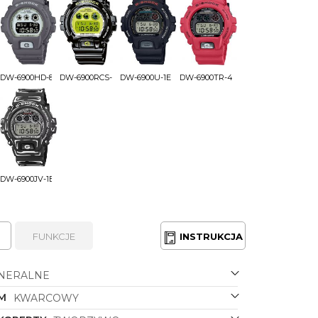
DW-6900HD-8ER
DW-6900RCS-1ER
DW-6900U-1ER
DW-6900TR-4ER
DW-6900JV-1ER
FUNKCJE
INSTRUKCJA
NERALNE
M
KWARCOWY