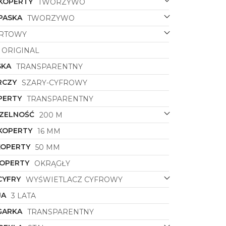
 KOPERTY
TWORZYWO
PASKA
TWORZYWO
RTOWY
ORIGINAL
SKA
TRANSPARENTNY
RCZY
SZARY-CYFROWY
PERTY
TRANSPARENTNY
ZELNOŚĆ
200 M
KOPERTY
16 MM
KOPERTY
50 MM
KOPERTY
OKRĄGŁY
CYFRY
WYŚWIETLACZ CYFROWY
JA
3 LATA
GARKA
TRANSPARENTNY