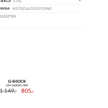
DEKLA
STAL
ÓWNA
WSTRZĄSOODPORNE
26353789
G-SHOCK
GM-5600SG-9ER
1 149,-
805,-