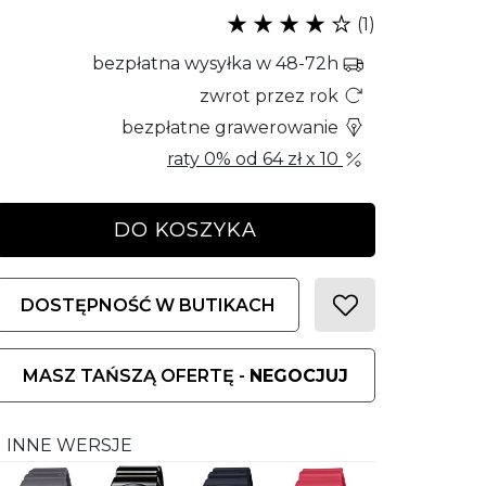
(1)
bezpłatna wysyłka w 48-72h
zwrot przez rok
bezpłatne grawerowanie
raty 0% od
64 zł
x 10
DO KOSZYKA
DOSTĘPNOŚĆ W BUTIKACH
MASZ TAŃSZĄ OFERTĘ -
NEGOCJUJ
INNE WERSJE