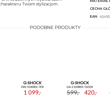
MATERIAŁ 
 charakteru Twoim stylizacjom.
CECHA GŁ
EAN
45495
PODOBNE PRODUKTY
G-SHOCK
G-SHOCK
DW-5040RX-7ER
GA-2100BM-7A5ER
1 099,-
599,-
420,-