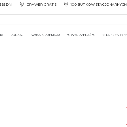
65 DNI
GRAWER GRATIS
100 BUTIKÓW STACJONARNYCH
KI
RODZAJ
SWISS & PREMIUM
% WYPRZEDAŻ %
♡ PREZENTY ♡