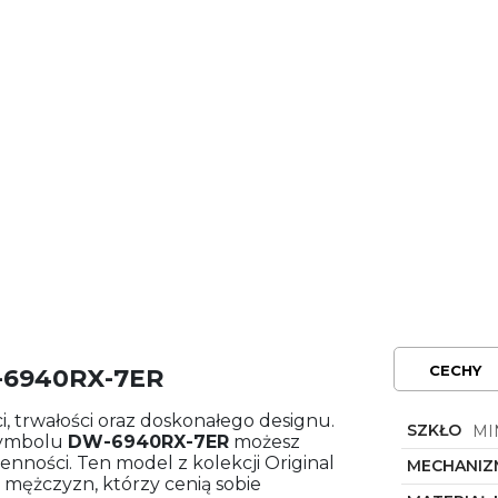
CECHY
-6940RX-7ER
, trwałości oraz doskonałego designu.
SZKŁO
MI
ymbolu
DW-6940RX-7ER
możesz
enności. Ten model z kolekcji Original
MECHANIZ
mężczyzn, którzy cenią sobie