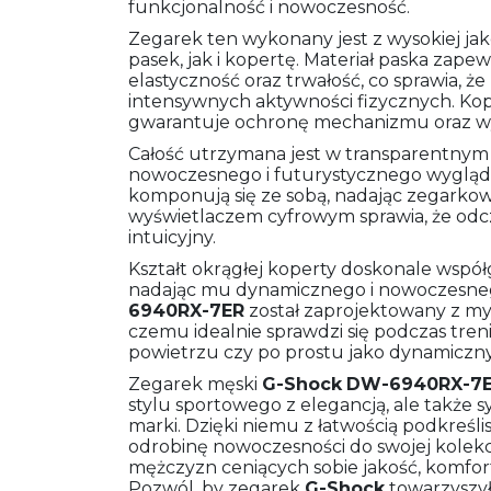
funkcjonalność i nowoczesność.
Zegarek ten wykonany jest z wysokiej jak
pasek, jak i kopertę. Materiał paska zape
elastyczność oraz trwałość, co sprawia, ż
intensywnych aktywności fizycznych. Ko
gwarantuje ochronę mechanizmu oraz wy
Całość utrzymana jest w transparentnym 
nowoczesnego i futurystycznego wyglądu
komponują się ze sobą, nadając zegarkow
wyświetlaczem cyfrowym sprawia, że odczy
intuicyjny.
Kształt okrągłej koperty doskonale wspó
nadając mu dynamicznego i nowoczesn
6940RX-7ER
został zaprojektowany z myś
czemu idealnie sprawdzi się podczas tre
powietrzu czy po prostu jako dynamiczny 
Zegarek męski
G-Shock
DW-6940RX-7
stylu sportowego z elegancją, ale także 
marki. Dzięki niemu z łatwością podkreśli
odrobinę nowoczesności do swojej kolekc
mężczyzn ceniących sobie jakość, komfor
Pozwól, by zegarek
G-Shock
towarzyszył