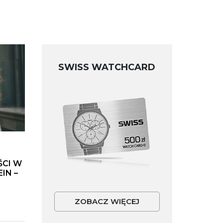
SWISS WATCHCARD
ŚCI W
IN –
ZOBACZ WIĘCEJ