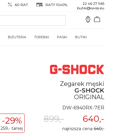
22 46 27 965
60 RAT
RATY 10x0%
butik@swiss.eu
BIŻUTERIA
TOREBKI
PASKI
BUTIKI
Zegarek męski
G-SHOCK
ORIGINAL
DW-6940RX-7ER
899,-
640,-
-29%
259,- taniej
najniższa cena
640,-