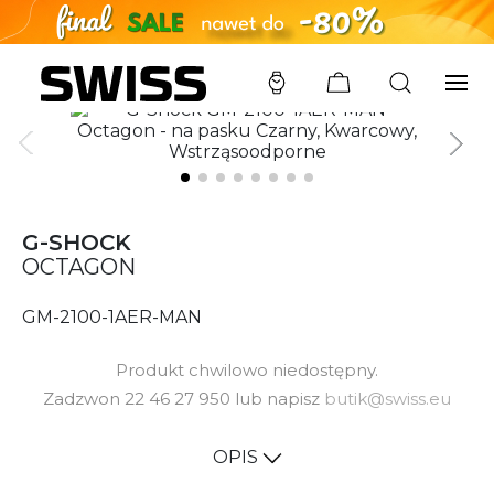
SWISS
/
ZEGARKI
/
G-SHOCK
/
GM-2100-1AER-MAN
G-SHOCK
OCTAGON
GM-2100-1AER-MAN
Produkt chwilowo niedostępny.
Zadzwon 22 46 27 950 lub napisz
butik@swiss.eu
OPIS