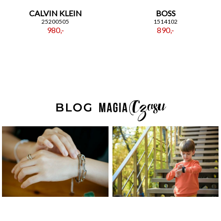
CALVIN KLEIN
BOSS
25200505
1514102
980,-
890,-
Płeć
Akceptacja regulaminu
Akcetpuję regulamin i politykę
prywatności
Zapisuję się
Polityka prywatności