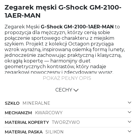
Zegarek męski G-Shock GM-2100-
1AER-MAN
Zegarek Męski
G-Shock
GM-2100-1AER-MAN
to
propozycja dla mężczyzn, którzy cenią sobie
połączenie sportowego charakteru z miejskim
szykiem. Projekt z kolekcji Octagon przyciąga
wzrok wyraźną, inspirowaną osiemką formą lunety,
jednocześnie zachowując praktyczną i klasyczną,
okrągłą kopertę — harmonijny duet
geometrycznych kontrastów, który nadaje
zegarkowi nowoczesny i zdecydowany wyraz.
POKAŻ PEŁNY OPIS
Stylistyka: Sportowy z nutą elegancji
Model
GM-2100-1AER-MAN
to zegarek o
CECHY
sportowym DNA, stworzony dla aktywnych
mężczyzn potrzebujących niezawodnego partnera
SZKŁO
MINERALNE
zarówno podczas treningu, jak i w codziennych
miejskich wyzwaniach. Czarny, silikonowy pasek
MECHANIZM
KWARCOWY
zapewnia komfort noszenia i idealne dopasowanie
MATERIAŁ KOPERTY
TWORZYWO
do nadgarstka, a stalowy odcień koperty
przełamany szarą tarczą dodaje całości
MATERIAŁ PASKA
SILIKON