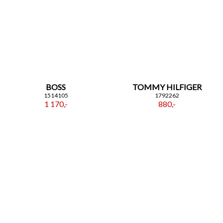
BOSS
TOMMY HILFIGER
1514105
1792262
1 170,-
880,-
ZAPISZ SIĘ DO NEWSLETTERA
Czekają na Ciebie...
-10% NA ZEGARKI I BIŻUTERIĘ
-5% na smartwache