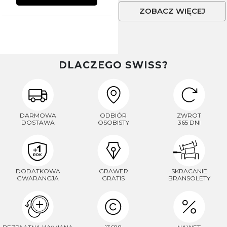
ZOBACZ WIĘCEJ
DLACZEGO SWISS?
DARMOWA
ODBIÓR
ZWROT
DOSTAWA
OSOBISTY
365 DNI
DODATKOWA
GRAWER
SKRACANIE
GWARANCJA
GRATIS
BRANSOLETY