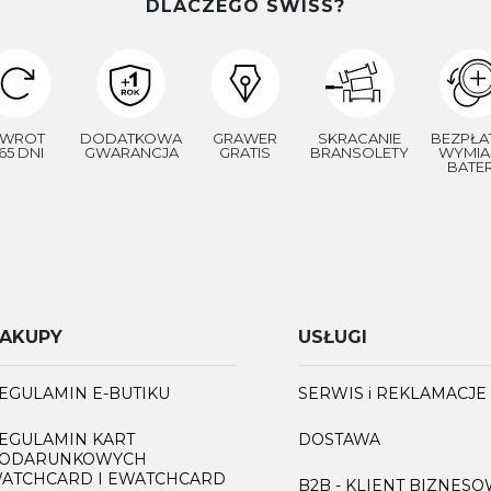
DLACZEGO SWISS?
WROT
DODATKOWA
GRAWER
SKRACANIE
BEZPŁA
65 DNI
GWARANCJA
GRATIS
BRANSOLETY
WYMIA
BATER
AKUPY
USŁUGI
EGULAMIN E-BUTIKU
SERWIS i REKLAMACJE
EGULAMIN KART
DOSTAWA
ODARUNKOWYCH
ATCHCARD I EWATCHCARD
B2B - KLIENT BIZNES