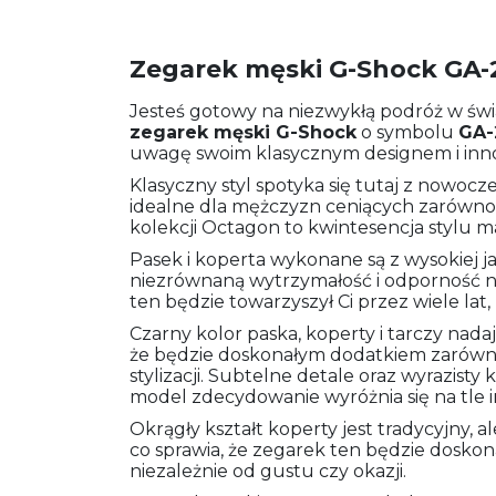
Zegarek męski G-Shock GA-
Jesteś gotowy na niezwykłą podróż w świa
zegarek męski
G-Shock
o symbolu
GA-
uwagę swoim klasycznym designem i inn
Klasyczny styl spotyka się tutaj z nowoc
idealne dla mężczyzn ceniących zarówno 
kolekcji Octagon to kwintesencja stylu m
Pasek i koperta wykonane są z wysokiej j
niezrównaną wytrzymałość i odporność na
ten będzie towarzyszył Ci przez wiele lat,
Czarny kolor paska, koperty i tarczy nada
że będzie doskonałym dodatkiem zarówno
stylizacji. Subtelne detale oraz wyrazisty 
model zdecydowanie wyróżnia się na tle 
Okrągły kształt koperty jest tradycyjny, 
co sprawia, że zegarek ten będzie dosk
niezależnie od gustu czy okazji.