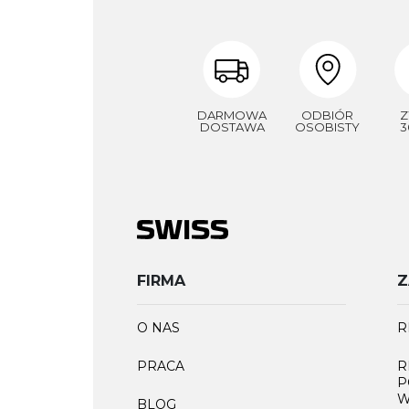
DARMOWA
ODBIÓR
Z
DOSTAWA
OSOBISTY
3
FIRMA
Z
O NAS
R
PRACA
R
P
W
BLOG