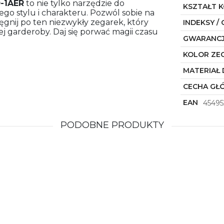
-1AER
to nie tylko narzędzie do
KSZTAŁT 
ego stylu i charakteru. Pozwól sobie na
ęgnij po ten niezwykły zegarek, który
INDEKSY / 
j garderoby. Daj się porwać magii czasu
GWARANC
KOLOR ZE
MATERIAŁ 
CECHA GŁ
EAN
45495
PODOBNE PRODUKTY