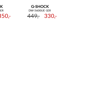
K
G-SHOCK
4ER
DW-5600UE-1ER
350,-
449,-
330,-