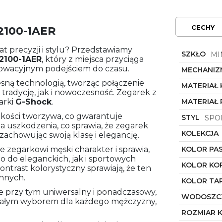
CECHY
2100-1AER
t precyzji i stylu? Przedstawiamy
SZKŁO
MI
2100-1AER
, który z miejsca przyciąga
owacyjnym podejściem do czasu.
MECHANIZ
zesną technologią, tworząc połączenie
MATERIAŁ
tradycję, jak i nowoczesność. Zegarek z
arki
G-Shock
.
MATERIAŁ 
akości tworzywa, co gwarantuje
STYL
SPO
 uszkodzenia, co sprawia, że zegarek
KOLEKCJA
 zachowując swoją klasę i elegancję.
je zegarkowi męski charakter i sprawia,
KOLOR PA
 do eleganckich, jak i sportowych
KOLOR KO
kontrast kolorystyczny sprawiają, że ten
innych.
KOLOR TA
ale przy tym uniwersalny i ponadczasowy,
WODOSZC
onałym wyborem dla każdego mężczyzny,
ROZMIAR 