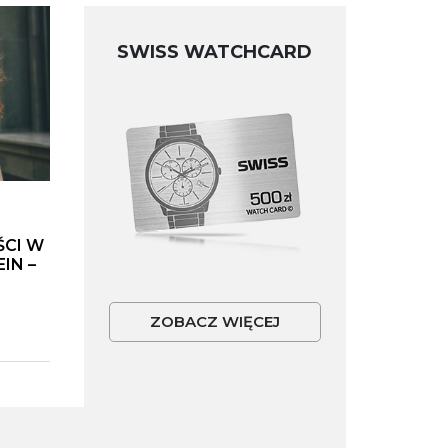
SWISS WATCHCARD
ŚCI W
IN –
ZOBACZ WIĘCEJ