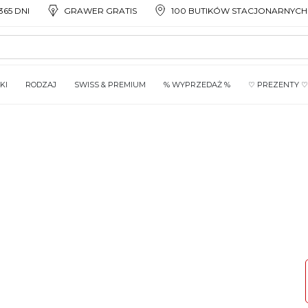
65 DNI
GRAWER GRATIS
100 BUTIKÓW STACJONARNYCH
KI
RODZAJ
SWISS & PREMIUM
% WYPRZEDAŻ %
♡ PREZENTY ♡