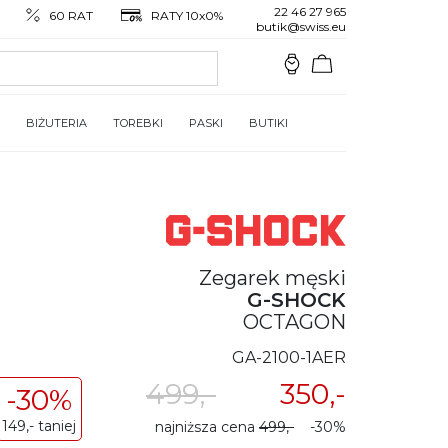
22 46 27 965
60 RAT
RATY 10x0%
butik@swiss.eu
BIŻUTERIA
TOREBKI
PASKI
BUTIKI
Zegarek męski
G-SHOCK
OCTAGON
GA-2100-1AER
499,-
350,-
-30%
149,- taniej
najniższa cena
499,-
-30%