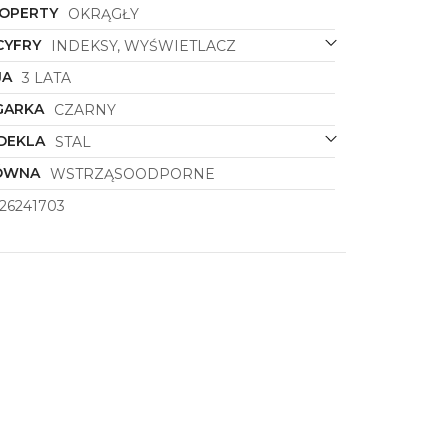
KOPERTY
OKRĄGŁY
CYFRY
INDEKSY, WYŚWIETLACZ
JA
3 LATA
GARKA
CZARNY
DEKLA
STAL
ÓWNA
WSTRZĄSOODPORNE
26241703