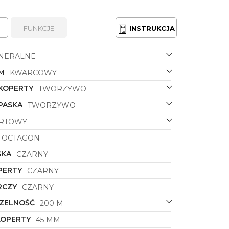
FUNKCJE
INSTRUKCJA
NERALNE
M
KWARCOWY
 KOPERTY
TWORZYWO
PASKA
TWORZYWO
RTOWY
OCTAGON
SKA
CZARNY
PERTY
CZARNY
RCZY
CZARNY
ZELNOŚĆ
200 M
KOPERTY
45 MM