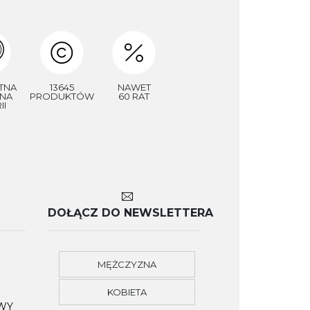
TNA
13645
NAWET
NA
PRODUKTÓW
60 RAT
II
DOŁĄCZ DO NEWSLETTERA
MĘŻCZYZNA
KOBIETA
OWY