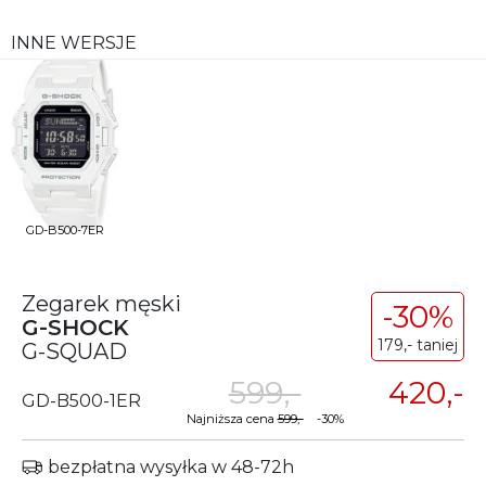
INNE WERSJE
GD-B500-7ER
Zegarek męski
-30%
G-SHOCK
179,- taniej
G-SQUAD
599,-
420,-
GD-B500-1ER
Najniższa cena
599,-
-30%
bezpłatna wysyłka w 48-72h