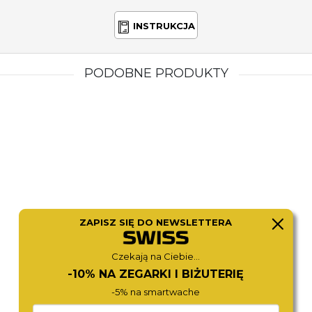
INSTRUKCJA
PODOBNE PRODUKTY
ZAPISZ SIĘ DO NEWSLETTERA
G-SHOCK
ARMANI EXCHANGE
GA-100BEG-1AER
AX2520
499,-
490,-
Czekają na Ciebie...
-10% NA ZEGARKI I BIŻUTERIĘ
-5% na smartwache