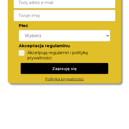
Płeć
Akceptacja regulaminu
G-SHOCK
G-SHOCK
Akcetpuję regulamin i politykę
GD-010-1A1ER
GA-2100-1A4ER
prywatności
499,-
499,-
Zapisuję się
Polityka prywatności