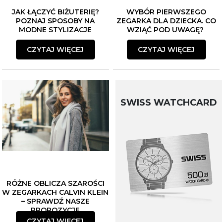
JAK ŁĄCZYĆ BIŻUTERIĘ?
WYBÓR PIERWSZEGO
POZNAJ SPOSOBY NA
ZEGARKA DLA DZIECKA. CO
MODNE STYLIZACJE
WZIĄĆ POD UWAGĘ?
CZYTAJ WIĘCEJ
CZYTAJ WIĘCEJ
SWISS WATCHCARD
RÓŻNE OBLICZA SZAROŚCI
W ZEGARKACH CALVIN KLEIN
– SPRAWDŹ NASZE
PROPOZYCJE
CZYTAJ WIĘCEJ