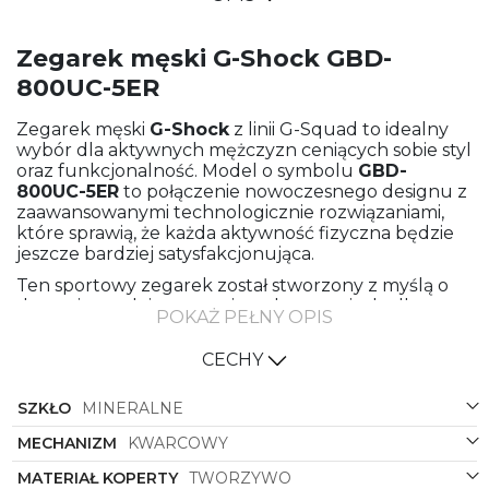
Zegarek męski G-Shock GBD-
800UC-5ER
Zegarek męski
G-Shock
z linii G-Squad to idealny
wybór dla aktywnych mężczyzn ceniących sobie styl
oraz funkcjonalność. Model o symbolu
GBD-
800UC-5ER
to połączenie nowoczesnego designu z
zaawansowanymi technologicznie rozwiązaniami,
które sprawią, że każda aktywność fizyczna będzie
jeszcze bardziej satysfakcjonująca.
Ten sportowy zegarek został stworzony z myślą o
dynamicznych i wymagających sytuacjach, dlatego
POKAŻ PEŁNY OPIS
doskonale sprawdzi się podczas treningów, biegania,
a nawet podczas ekstremalnych wyzwań. Jego
CECHY
solidna konstrukcja oparta na tworzywie sztucznym
zapewnia niezawodność nawet w najtrudniejszych
SZKŁO
MINERALNE
warunkach.
Brązowy pasek oraz koperta z tworzywa nadają
MECHANIZM
KWARCOWY
zegarkowi eleganckiego i nowoczesnego wyglądu,
MATERIAŁ KOPERTY
TWORZYWO
który z łatwością dopasuje się do każdej stylizacji.