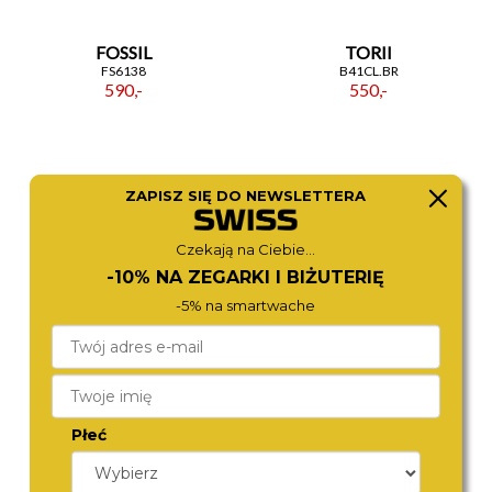
FOSSIL
TORII
FS6138
B41CL.BR
590,-
550,-
ZAPISZ SIĘ DO NEWSLETTERA
Czekają na Ciebie...
-10% NA ZEGARKI I BIŻUTERIĘ
-5% na smartwache
FESTINA
TORII
16573/9
B45DL.BR
499,-
590,-
Płeć