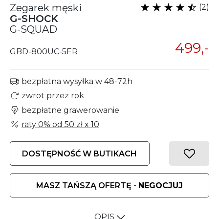
Zegarek męski
(2)
G-SHOCK
G-SQUAD
499,-
GBD-800UC-5ER
bezpłatna wysyłka w 48-72h
zwrot przez rok
bezpłatne grawerowanie
raty 0% od
50 zł
x 10
DOSTĘPNOŚĆ W BUTIKACH
MASZ TAŃSZĄ OFERTĘ -
NEGOCJUJ
OPIS