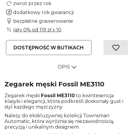
zwrot przez rok
dodatkowy rok gwarancji
bezpłatne grawerowanie
raty 0% od
119 zł
x 10
DOSTĘPNOŚĆ W BUTIKACH
OPIS
Zegarek męski Fossil ME3110
Zegarek męski
Fossil
ME3110
to kwintesencja
klasyki i elegancji, która podkreśli doskonały gust i
styl każdego mężczyzny.
Należy do ekskluzywnej kolekcji Townsman
Automatic, która wyróżnia się niezawodnością,
precyzją i unikalnym designem.