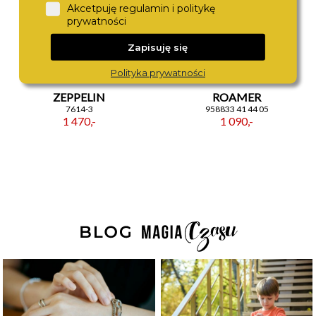
Akcetpuję regulamin i politykę
prywatności
Zapisuję się
Polityka prywatności
ZEPPELIN
ROAMER
7614-3
958833 41 44 05
1 470,-
1 090,-