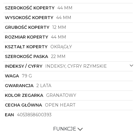
pewnością spełni Twoje oczekiwania.
SZEROKOŚĆ KOPERTY
44 MM
Załóż go i poczuj elegancję i prestiż, jakie niesie ze
sobą ten wyjątkowy czasomierz.
WYSOKOŚĆ KOPERTY
44 MM
GRUBOŚĆ KOPERTY
12 MM
ROZMIAR KOPERTY
44 MM
KSZTAŁT KOPERTY
OKRĄGŁY
SZEROKOŚĆ PASKA
22 MM
INDEKSY / CYFRY
INDEKSY, CYFRY RZYMSKIE
WAGA
79 G
GWARANCJA
2 LATA
KOLOR ZEGARKA
GRANATOWY
CECHA GŁÓWNA
OPEN HEART
EAN
4053858600393
FUNKCJE