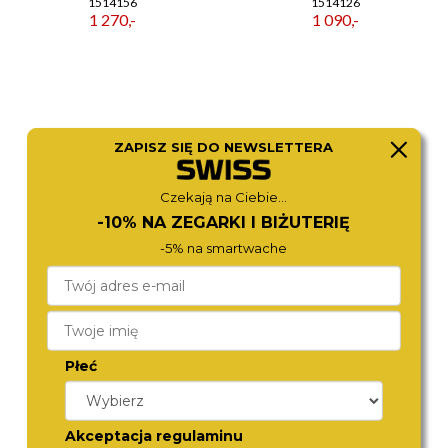
1514156
1514126
1 270,-
1 090,-
ZAPISZ SIĘ DO NEWSLETTERA
Czekają na Ciebie...
-10% NA ZEGARKI I BIŻUTERIĘ
-5% na smartwache
BOSS
BOSS
1514273
1514194
1 190,-
1 290,-
Płeć
Akceptacja regulaminu