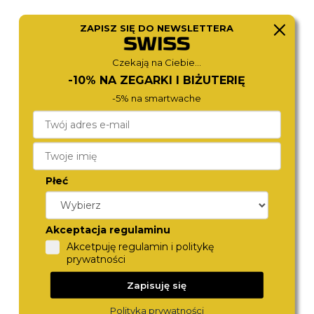
ZAPISZ SIĘ DO NEWSLETTERA
ZEPPELIN
DIESEL
7674-6
DZ4665
Czekają na Ciebie...
1 370,-
1 290,-
-10% NA ZEGARKI I BIŻUTERIĘ
-5% na smartwache
Płeć
Akceptacja regulaminu
Akcetpuję regulamin i politykę
prywatności
DIESEL
ZEPPELIN
DZ4343
8442-5
1 290,-
1 370,-
Zapisuję się
Polityka prywatności