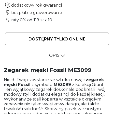
dodatkowy rok gwarancji
bezpłatne grawerowanie
raty 0% od
119 zł
x 10
DOSTĘPNY TYLKO ONLINE
OPIS
Zegarek męski Fossil ME3099
Niech Twój czas stanie się sztuką nosząc
zegarek
męski
Fossil
z symbolu
ME3099
z kolekcji Grant.
Ten wyjątkowy zegarek doskonale podkreśli Twój
modowy styl i dodatku elegancji do każdej kreacji.
Wykonany ze stali koperta w kształcie okrągłym
zapewnia nie tylko wyjątkowy design, ale także
trwałość i solidność. Skórzany pasek w złocistym
odcieniu brązu dodaje nuty klasycznej elegancji,