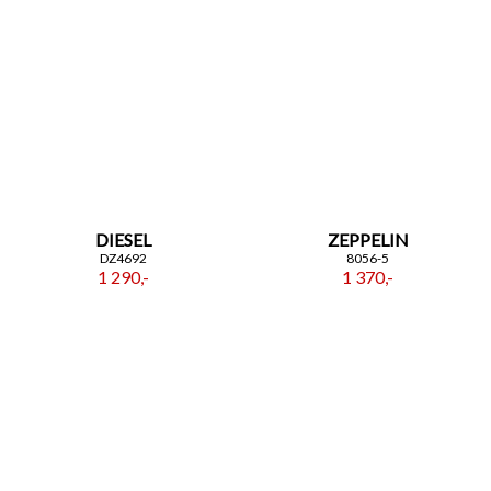
DIESEL
ZEPPELIN
DZ4692
8056-5
1 290,-
1 370,-