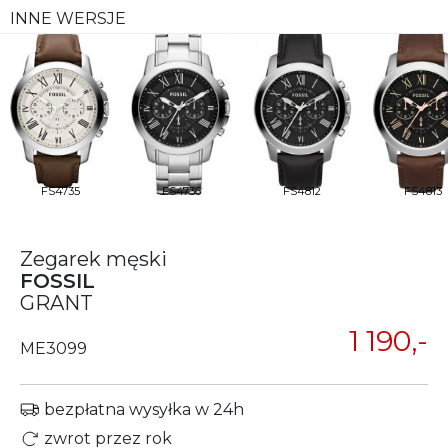
INNE WERSJE
FS4735
FS4736
FS4812
FS4813
Zegarek męski
FOSSIL
GRANT
1 190,-
ME3099
bezpłatna wysyłka w 24h
zwrot przez rok