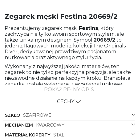
Zegarek męski Festina 20669/2
Prezentujemy zegarek męski
Festina
, który
zachwyca nie tylko swoim sportowym stylem, ale
także unikalnym designem. Symbol
20669/2
to
jeden z flagowych modeli z kolekcji The Originals
Diver, dedykowanej prawdziwym pasjonatom
nurkowania oraz aktywnego stylu życia.
Wykonany z najwyższej jakości materiałów, ten
zegarek to nie tylko perfekcyjna precyzja, ale także
niezawodne działanie na każdym kroku. Bransoleta
zegarka została wykonana z wysokogatunkowej
POKAŻ PEŁNY OPIS
stali, która gwarantuje wytrzymałość i komfort
noszenia przez wiele lat. Koperta zegarka również
została wykonana z stali, co dodaje mu solidności i
CECHY
elegancji.
SZKŁO
SZAFIROWE
Niezwykłe połączenie kolorów bransolety oraz
koperty nadaje zegarkowi niepowtarzalnego
MECHANIZM
KWARCOWY
charakteru. Bransoleta w kolorze stalowym idealnie
komponuje się z zielonym odcieniem koperty,
MATERIAŁ KOPERTY
STAL