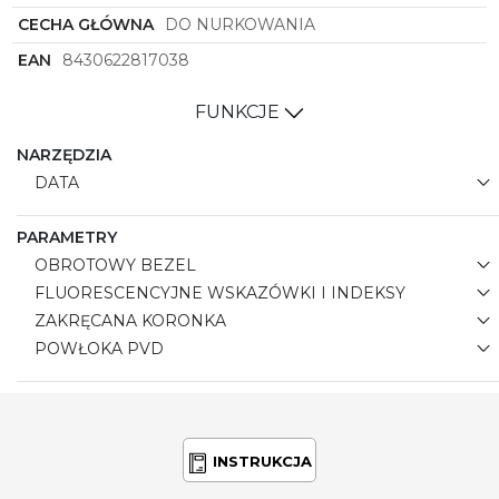
unikalny design i funkcjonalność sprawiają, że
CECHA GŁÓWNA
DO NURKOWANIA
stanowi nie tylko praktyczny pomiar czasu, ale
również wyrazisty element stylistyczny,
EAN
8430622817038
podkreślający charakter i osobowość właściciela.
FUNKCJE
NARZĘDZIA
DATA
PARAMETRY
OBROTOWY BEZEL
FLUORESCENCYJNE WSKAZÓWKI I INDEKSY
ZAKRĘCANA KORONKA
POWŁOKA PVD
INSTRUKCJA