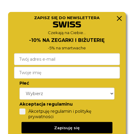
ZAPISZ SIĘ DO NEWSLETTERA
Czekają na Ciebie...
TOMMY HILFIGER
FESTINA
1792230
20668/3
-10% NA ZEGARKI I BIŻUTERIĘ
690,-
699,-
-5% na smartwache
Płeć
Akceptacja regulaminu
Akcetpuję regulamin i politykę
prywatności
TOMMY HILFIGER
FESTINA
Zapisuję się
1792192
20343/B
590,-
649,-