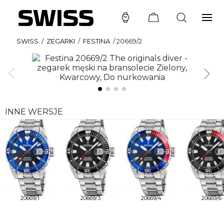
SWISS
/
ZEGARKI
/
FESTINA
/
20669/2
INNE WERSJE
20669/1
20669/3
20669/4
20669/6