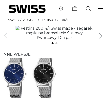
SWISS
/
ZEGARKI
/
FESTINA
/
20014/1
INNE WERSJE
20014/2
20014/3