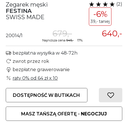
Zegarek męski
(2)
FESTINA
-6%
SWISS MADE
39,- taniej
679,-
640,-
20014/1
Najniższa cena
545,-
17%
bezpłatna wysyłka w 48-72h
zwrot przez rok
bezpłatne grawerowanie
raty 0% od
64 zł
x 10
DOSTĘPNOŚĆ W BUTIKACH
MASZ TAŃSZĄ OFERTĘ -
NEGOCJUJ