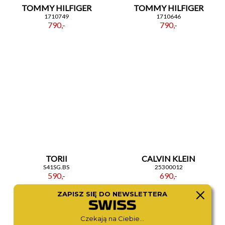
TOMMY HILFIGER
TOMMY HILFIGER
1710749
1710646
790,-
790,-
TORII
CALVIN KLEIN
S41SG.BS
25300012
590,-
690,-
ZAPISZ SIĘ DO NEWSLETTERA
Czekają na Ciebie...