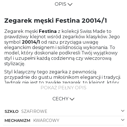
OPIS
Zegarek męski Festina 20014/1
Zegarek męski
Festina
z kolekcji Swiss Made to
prawdziwy klejnot wśród zegarków klasyków. Jego
symbol
20014/1
od razu przyciąga uwagę
eleganckim designem i solidnością wykonania. To
model, który doskonale podkreśli Twój wyjątkowy
styl i uzupełni każdą codzienną czy wieczorową
stylizację.
Styl klasyczny tego zegarka z pewnością
przypadnie do gustu miłośnikom elegancji i tradycji.
Jednak nie jest to zwykłe zegarek, to klejnot, który
POKAŻ PEŁNY OPIS
łączy w sobie najnowocześniejsze technologie z
ponadczasowym designem. Materiał bransolety
meshowej, czyli stal, nadaje mu solidności i trwałości,
CECHY
jednocześnie zapewniając komfort noszenia.
SZKŁO
SZAFIROWE
Koperta tego zegarka również wykonana jest ze
stali, co gwarantuje długą żywotność i odporność na
MECHANIZM
KWARCOWY
uszkodzenia. Kolorystyka zegarka to eleganckie