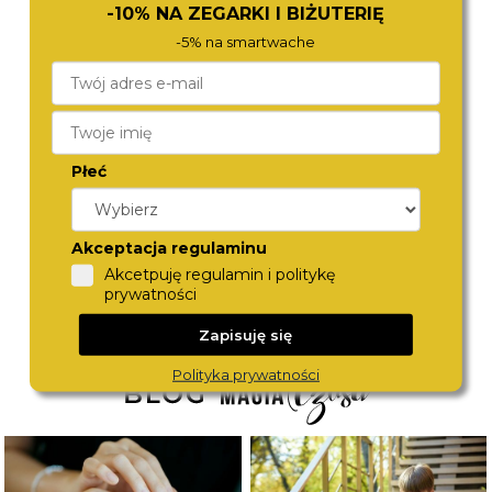
-10% NA ZEGARKI I BIŻUTERIĘ
-5% na smartwache
Płeć
CALVIN KLEIN
CALVIN KLEIN
25300009
25200260
790,-
690,-
Akceptacja regulaminu
Akcetpuję regulamin i politykę
prywatności
Zapisuję się
Polityka prywatności