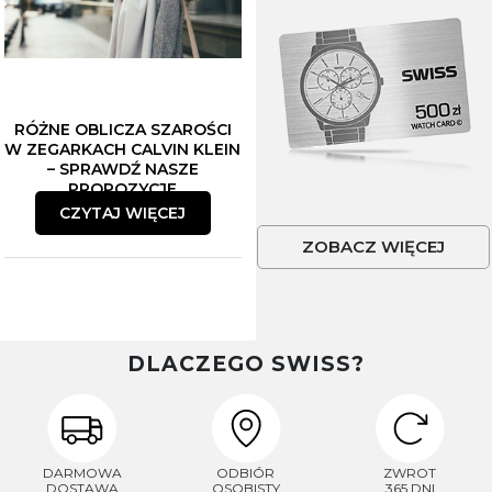
RÓŻNE OBLICZA SZAROŚCI
W ZEGARKACH CALVIN KLEIN
– SPRAWDŹ NASZE
PROPOZYCJE
CZYTAJ WIĘCEJ
ZOBACZ WIĘCEJ
DLACZEGO SWISS?
DARMOWA
ODBIÓR
ZWROT
DOSTAWA
OSOBISTY
365 DNI