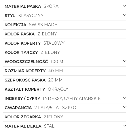
MATERIAŁ PASKA
SKÓRA
Zielona tarcza zegarka, utrzymana w stonowanym
odcieniu, doskonale harmonizuje z resztą designu,
STYL
KLASYCZNY
tworząc spójną i elegancką całość. Precyzyjne
wskaźniki oraz czytelne cyfry ułatwiają odczyt
KOLEKCJA
SWISS MADE
godzin nawet w warunkach słabego oświetlenia.
KOLOR PASKA
ZIELONY
Zegarek
Festina
20007/5
to nie tylko praktyczny
gadżet do codziennego użytku, ale także stylowy
KOLOR KOPERTY
STALOWY
dodatek, który podkreśli indywidualny styl i klasykę
właściciela.
KOLOR TARCZY
ZIELONY
Dzięki starannemu wykonaniu i dbałości o detale,
WODOSZCZELNOŚĆ
100 M
zegarek męski
Festina
20007/5
to propozycja dla
osób wymagających, które cenią wysoką jakość i
ROZMIAR KOPERTY
40 MM
elegancki design. Idealny zarówno na co dzień, jak i
SZEROKOŚĆ PASKA
20 MM
na specjalne okazje, zegarek ten będzie
niezawodnym towarzyszem przez wiele lat.
KSZTAŁT KOPERTY
OKRĄGŁY
Przekonaj się sam, dlaczego zegarki marki
Festina
cieszą się uznaniem na całym świecie!
INDEKSY / CYFRY
INDEKSY, CYFRY ARABSKIE
GWARANCJA
2 LATA/5 LAT SZKŁO
KOLOR ZEGARKA
ZIELONY
MATERIAŁ DEKLA
STAL