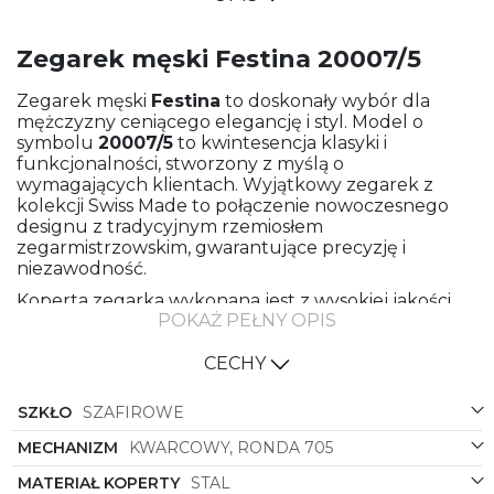
Zegarek męski Festina 20007/5
Zegarek męski
Festina
to doskonały wybór dla
mężczyzny ceniącego elegancję i styl. Model o
symbolu
20007/5
to kwintesencja klasyki i
funkcjonalności, stworzony z myślą o
wymagających klientach. Wyjątkowy zegarek z
kolekcji Swiss Made to połączenie nowoczesnego
designu z tradycyjnym rzemiosłem
zegarmistrzowskim, gwarantujące precyzję i
niezawodność.
Koperta zegarka wykonana jest z wysokiej jakości
POKAŻ PEŁNY OPIS
stali, co zapewnia trwałość i solidność konstrukcji.
Dzięki klasycznemu, okrągłemu kształtowi koperty
zegarek prezentuje się elegancko i ponadczasowo.
CECHY
Stalowy kolor koperty doskonale komponuje się z
intensywnym, zielonym odcieniem paska zegarka,
SZKŁO
SZAFIROWE
wykonanego ze skóry najwyższej jakości. Połączenie
tych dwóch elementów nadaje zegarkowi
MECHANIZM
KWARCOWY, RONDA 705
wyjątkowego charakteru i wyróżnia go na tle innych
MATERIAŁ KOPERTY
STAL
akcesoriów.