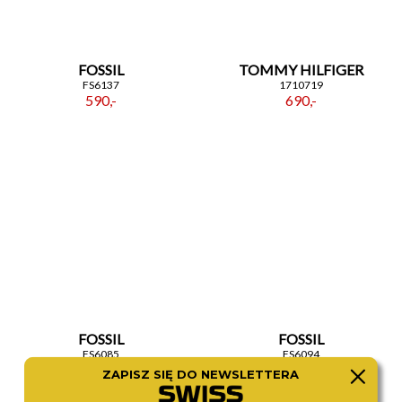
FOSSIL
TOMMY HILFIGER
FS6137
1710719
590,-
690,-
FOSSIL
FOSSIL
FS6085
FS6094
690,-
590,-
ZAPISZ SIĘ DO NEWSLETTERA