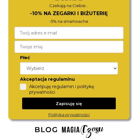
Czekają na Ciebie...
-10% NA ZEGARKI I BIŻUTERIĘ
-5% na smartwache
Płeć
TOMMY HILFIGER
CALVIN KLEIN
1791985
25200435
Akceptacja regulaminu
690,-
590,-
Akcetpuję regulamin i politykę
prywatności
Zapisuję się
Polityka prywatności