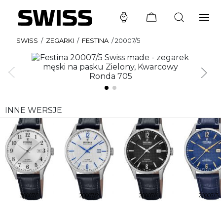
SWISS
/
ZEGARKI
/
FESTINA
/
20007/5
INNE WERSJE
20007/1
20007/2
20007/4
20007/3