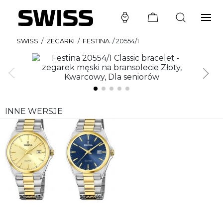
SWISS
/
ZEGARKI
/
FESTINA
/
20554/1
INNE WERSJE
20554/3
20554/4