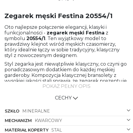
Zegarek męski Festina 20554/1
Oto najlepsze połączenie elegancji, klasyki i
funkcjonalności -
zegarek męski
Festina
z
symbolu
20554/1
. Ten wyjątkowy model to
prawdziwy klejnot wśród męskich czasomierzy,
który idealnie łączy w sobie tradycyjny, klasyczny
styl z nowoczesnym designem.
Styl zegarka jest niewątpliwie klasyczny, co czyni go
ponadczasowym dodatkiem do każdej męskiej
garderoby. Kompozycja klasycznej bransolety z
wysokiej jakości stali sprawia, że zegarek prezentuje
POKAŻ PEŁNY OPIS
się niezwykle elegancko i stylowo. Każdy element
tego zegarka został starannie przemyślany, aby
stworzyć harmonijną całość, która zachwyci nawet
CECHY
najbardziej wymagających miłośników zegarków.
SZKŁO
MINERALNE
Kolekcja Classic Bracelet to gwarancja wysokiej
jakości i precyzji wykonania. Materiał bransolety - stal
MECHANIZM
KWARCOWY
- zapewnia trwałość i solidność, dzięki czemu
zegarek będzie towarzyszył Ci przez wiele lat,
MATERIAŁ KOPERTY
STAL