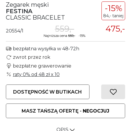
Zegarek męski
-15%
FESTINA
84,- taniej
CLASSIC BRACELET
559,-
475,-
20554/1
Najniższa cena
559,-
-15%
bezpłatna wysyłka w 48-72h
zwrot przez rok
bezpłatne grawerowanie
raty 0% od
48 zł
x 10
DOSTĘPNOŚĆ W BUTIKACH
MASZ TAŃSZĄ OFERTĘ -
NEGOCJUJ
OPIS