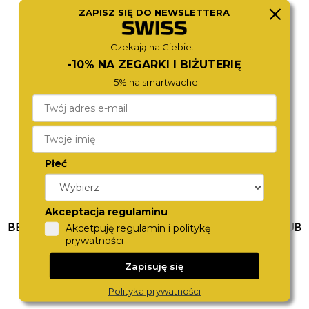
ZAPISZ SIĘ DO NEWSLETTERA
CITIZEN
FOSSIL
BI5002-57P
FS6181
480,-
490,-
Czekają na Ciebie...
-10% NA ZEGARKI I BIŻUTERIĘ
-5% na smartwache
Płeć
Akceptacja regulaminu
BEVERLY HILLS POLO CLUB
BEVERLY HILLS POLO CLUB
Akcetpuję regulamin i politykę
BP3895X.230
BP3018X.210
prywatności
490,-
490,-
Zapisuję się
Polityka prywatności