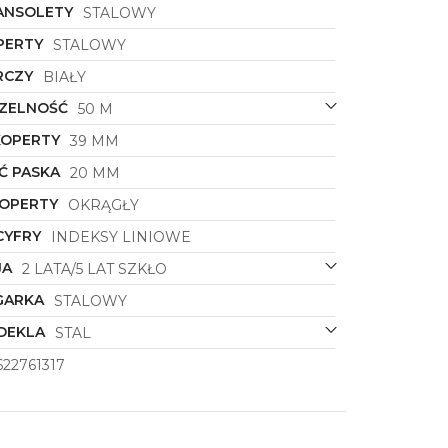
ANSOLETY
STALOWY
PERTY
STALOWY
RCZY
BIAŁY
ZELNOŚĆ
50 M
KOPERTY
39 MM
Ć PASKA
20 MM
KOPERTY
OKRĄGŁY
CYFRY
INDEKSY LINIOWE
JA
2 LATA/5 LAT SZKŁO
GARKA
STALOWY
DEKLA
STAL
22761317