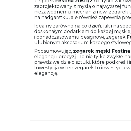
Zegarek
Festina
20511/2
nie tylko zachw
zaprojektowany z myślą o najwyższej funkc
niezawodnemu mechanizmowi zegarek ten
na nadgarstku, ale również zapewnia pre
Idealny zarówno na co dzień, jak i na spe
doskonałym dodatkiem do każdej męskiej 
i ponadczasowemu designowi, zegarek
F
ulubionym akcesorium każdego stylowe
Podsumowując,
zegarek męski
Festina
elegancji i precyzji. To nie tylko zwykłe n
prawdziwe dzieło sztuki, które podkreśli
Inwestycja w ten zegarek to inwestycja 
elegancję.