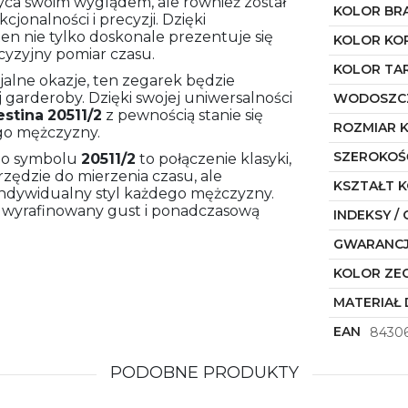
yca swoim wyglądem, ale również został
KOLOR BR
jonalności i precyzji. Dzięki
 nie tylko doskonale prezentuje się
KOLOR KO
cyzyjny pomiar czasu.
KOLOR TA
cjalne okazje, ten zegarek będzie
garderoby. Dzięki swojej uniwersalności
WODOSZC
estina
20511/2
z pewnością stanie się
ROZMIAR 
go mężczyzny.
SZEROKOŚ
o symbolu
20511/2
to połączenie klasyki,
arzędzie do mierzenia czasu, ale
KSZTAŁT 
 indywidualny styl każdego mężczyzny.
w wyrafinowany gust i ponadczasową
INDEKSY / 
GWARANC
KOLOR ZE
MATERIAŁ 
EAN
84306
PODOBNE PRODUKTY