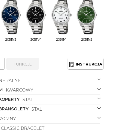
20511/3
20511/4
20511/1
20511/5
FUNKCJE
INSTRUKCJA
NERALNE
M
KWARCOWY
 KOPERTY
STAL
 BRANSOLETY
STAL
SYCZNY
CLASSIC BRACELET