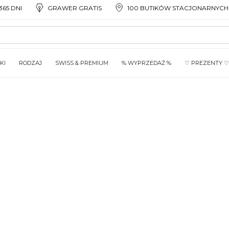
65 DNI
GRAWER GRATIS
100 BUTIKÓW STACJONARNYCH
KI
RODZAJ
SWISS & PREMIUM
% WYPRZEDAŻ %
♡ PREZENTY ♡