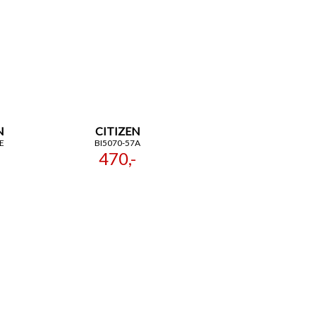
N
CITIZEN
E
BI5070-57A
470,-