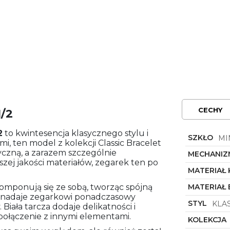
CECHY
1/2
2
to kwintesencja klasycznego stylu i
SZKŁO
MI
, ten model z kolekcji Classic Bracelet
tyczną, a zarazem szczególnie
MECHANIZ
ej jakości materiałów, zegarek ten po
MATERIAŁ
omponują się ze sobą, tworząc spójną
MATERIAŁ
ły, nadaje zegarkowi ponadczasowy
STYL
KLA
 Biała tarcza dodaje delikatności i
 połączenie z innymi elementami.
KOLEKCJA