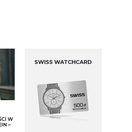
SWISS WATCHCARD
ŚCI W
IN –