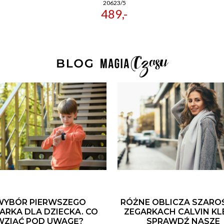
20623/5
489,-
WYBÓR PIERWSZEGO
RÓŻNE OBLICZA SZARO
ARKA DLA DZIECKA. CO
ZEGARKACH CALVIN KLE
WZIĄĆ POD UWAGĘ?
SPRAWDŹ NASZE