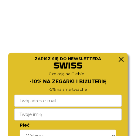
ZAPISZ SIĘ DO NEWSLETTERA
DIESEL
DIESEL
Czekają na Ciebie...
DZ4338
DZ4691
1 380,-
1 380,-
-10% NA ZEGARKI I BIŻUTERIĘ
-5% na smartwache
Płeć