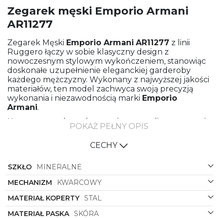
Zegarek męski Emporio Armani
AR11277
Zegarek Męski
Emporio Armani
AR11277
z linii
Ruggero łączy w sobie klasyczny design z
nowoczesnym stylowym wykończeniem, stanowiąc
doskonałe uzupełnienie eleganckiej garderoby
każdego mężczyzny. Wykonany z najwyższej jakości
materiałów, ten model zachwyca swoją precyzją
wykonania i niezawodnością marki
Emporio
Armani
.
Koperta zegarka wykonana jest ze stali, co zapewnia
POKAŻ PEŁNY OPIS
trwałość i solidność konstrukcji, jednocześnie
dodając mu eleganckiego wyglądu. Klasyczny
CECHY
kształt okrągłej koperty doskonale komponuje się z
charakterystycznym brązowym kolorem tarczy,
SZKŁO
MINERALNE
nadając zegarkowi wyjątkowego uroku. Stalowy
kolor koperty nadaje mu nowoczesnego,
MECHANIZM
KWARCOWY
designerskiego wykończenia, które wyróżnia się na
nadgarstku.
MATERIAŁ KOPERTY
STAL
Zegarek wyposażony jest w pasek wykonany z
MATERIAŁ PASKA
SKÓRA