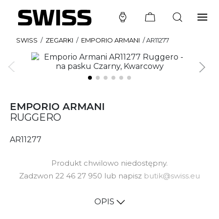
SWISS
/
ZEGARKI
/
EMPORIO ARMANI
/
AR11277
EMPORIO ARMANI
RUGGERO
AR11277
Produkt chwilowo niedostępny.
Zadzwon 22 46 27 950 lub napisz
butik@swiss.eu
OPIS