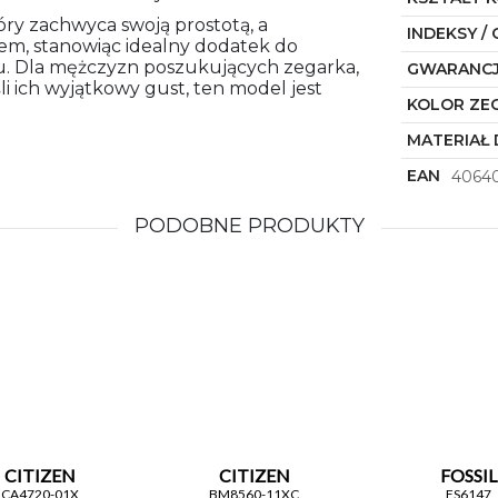
óry zachwyca swoją prostotą, a
INDEKSY / 
em, stanowiąc idealny dodatek do
tylu. Dla mężczyzn poszukujących zegarka,
GWARANC
li ich wyjątkowy gust, ten model jest
KOLOR ZE
MATERIAŁ 
EAN
4064
PODOBNE PRODUKTY
CITIZEN
CITIZEN
FOSSIL
CA4720-01X
BM8560-11XC
FS6147