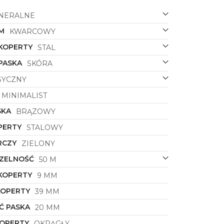
NERALNE
M
KWARCOWY
 KOPERTY
STAL
PASKA
SKÓRA
SYCZNY
MINIMALIST
SKA
BRĄZOWY
PERTY
STALOWY
RCZY
ZIELONY
ZELNOŚĆ
50 M
KOPERTY
9 MM
KOPERTY
39 MM
Ć PASKA
20 MM
KOPERTY
OKRĄGŁY