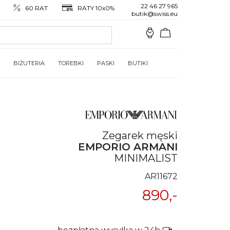
22 46 27 965
60 RAT
RATY 10x0%
butik@swiss.eu
BIŻUTERIA
TOREBKI
PASKI
BUTIKI
Zegarek męski
EMPORIO ARMANI
MINIMALIST
AR11672
890,-