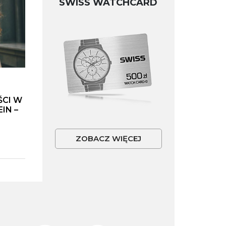
SWISS WATCHCARD
ŚCI W
IN –
ZOBACZ WIĘCEJ