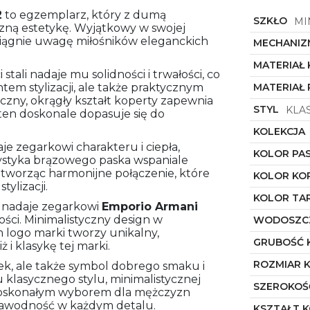
2
to egzemplarz, który z dumą
SZKŁO
MI
yczną estetykę. Wyjątkowy w swojej
ciągnie uwagę miłośników eleganckich
MECHANIZ
MATERIAŁ
tali nadaje mu solidności i trwałości, co
em stylizacji, ale także praktycznym
MATERIAŁ 
zny, okrągły kształt koperty zapewnia
STYL
KLA
 ten doskonale dopasuje się do
KOLEKCJA
e zegarkowi charakteru i ciepła,
KOLOR PA
rystyka brązowego paska wspaniale
 tworząc harmonijne połączenie, które
KOLOR KO
tylizacji.
KOLOR TA
 nadaje zegarkowi
Emporio Armani
ści. Minimalistyczny design w
WODOSZC
logo marki tworzy unikalny,
GRUBOŚĆ 
 i klasykę tej marki.
ROZMIAR 
ek, ale także symbol dobrego smaku i
 klasycznego stylu, minimalistycznej
SZEROKOŚ
st doskonałym wyborem dla mężczyzn
zawodność w każdym detalu.
KSZTAŁT 