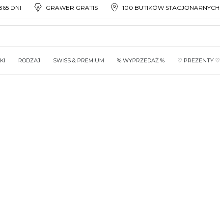
65 DNI
GRAWER GRATIS
100 BUTIKÓW STACJONARNYCH
KI
RODZAJ
SWISS & PREMIUM
% WYPRZEDAŻ %
♡ PREZENTY ♡