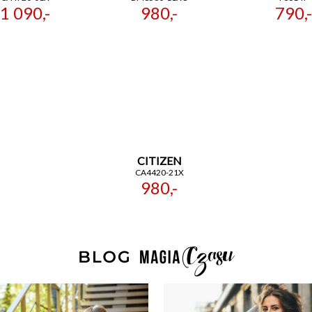
1 090,-
980,-
790,-
CITIZEN
CA4420-21X
980,-