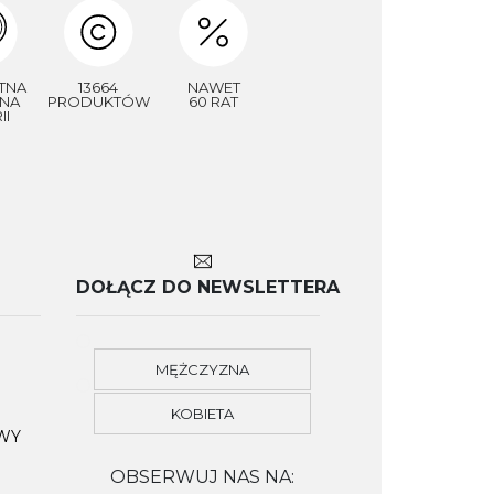
TNA
13664
NAWET
NA
PRODUKTÓW
60 RAT
II
DOŁĄCZ DO NEWSLETTERA
MĘŻCZYZNA
KOBIETA
OWY
OBSERWUJ NAS NA: