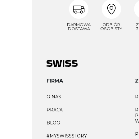
DARMOWA
ODBIÓR
Z
DOSTAWA
OSOBISTY
3
FIRMA
Z
O NAS
R
PRACA
R
P
W
BLOG
P
#MYSWISSSTORY