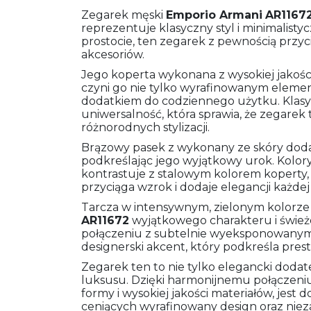
Zegarek męski
Emporio Armani
AR1167
reprezentuje klasyczny styl i minimalist
prostocie, ten zegarek z pewnością przy
akcesoriów.
Jego koperta wykonana z wysokiej jakości s
czyni go nie tylko wyrafinowanym element
dodatkiem do codziennego użytku. Klasyc
uniwersalność, która sprawia, że zegarek
różnorodnych stylizacji.
Brązowy pasek z wykonany ze skóry dodaj
podkreślając jego wyjątkowy urok. Kolo
kontrastuje z stalowym kolorem koperty,
przyciąga wzrok i dodaje elegancji każdej s
Tarcza w intensywnym, zielonym kolorze
AR11672
wyjątkowego charakteru i świeżo
połączeniu z subtelnie wyeksponowanym 
designerski akcent, który podkreśla prestiż
Zegarek ten to nie tylko elegancki dodat
luksusu. Dzięki harmonijnemu połączeniu
formy i wysokiej jakości materiałów, je
ceniących wyrafinowany design oraz nie