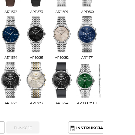
AR11572
AR11573
AR11599
AR11600
AR11674
AR60081
AR60082
AR11771
AR11772
AR11773
AR11774
AR80087SET
FUNKCJE
INSTRUKCJA