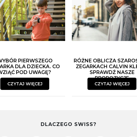
WYBÓR PIERWSZEGO
RÓŻNE OBLICZA SZARO
ARKA DLA DZIECKA. CO
ZEGARKACH CALVIN KLE
WZIĄĆ POD UWAGĘ?
SPRAWDŹ NASZE
PROPOZYCJE
CZYTAJ WIĘCEJ
CZYTAJ WIĘCEJ
DLACZEGO SWISS?