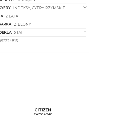
CYFRY
INDEKSY, CYFRY RZYMSKIE
JA
2 LATA
GARKA
ZIELONY
DEKLA
STAL
092324815
CITIZEN
CA7069-24X