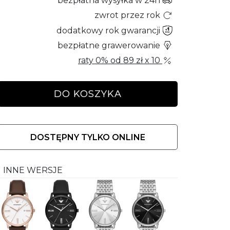
bezpłatna wysyłka w 24h
zwrot przez rok
dodatkowy rok gwarancji
bezpłatne grawerowanie
raty 0% od
89 zł
x 10
DO KOSZYKA
DOSTĘPNY TYLKO ONLINE
INNE WERSJE