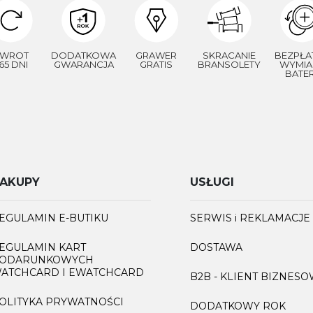
WROT
DODATKOWA
GRAWER
SKRACANIE
BEZPŁA
65 DNI
GWARANCJA
GRATIS
BRANSOLETY
WYMIA
BATER
AKUPY
USŁUGI
EGULAMIN E-BUTIKU
SERWIS i REKLAMACJE
EGULAMIN KART
DOSTAWA
ODARUNKOWYCH
ATCHCARD I EWATCHCARD
B2B - KLIENT BIZNES
OLITYKA PRYWATNOŚCI
DODATKOWY ROK