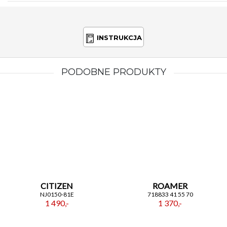
INSTRUKCJA
PODOBNE PRODUKTY
CITIZEN
ROAMER
NJ0150-81E
718833 41 55 70
1 490,-
1 370,-