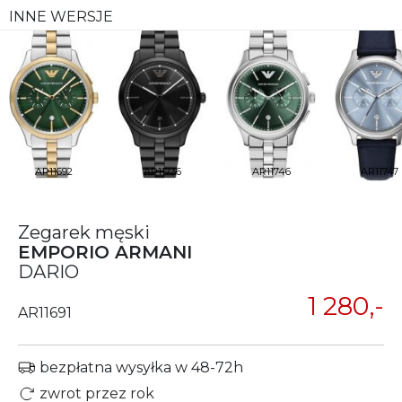
INNE WERSJE
AR11692
AR11736
AR11746
AR11747
Zegarek męski
EMPORIO ARMANI
DARIO
1 280,-
AR11691
bezpłatna wysyłka w 48-72h
zwrot przez rok