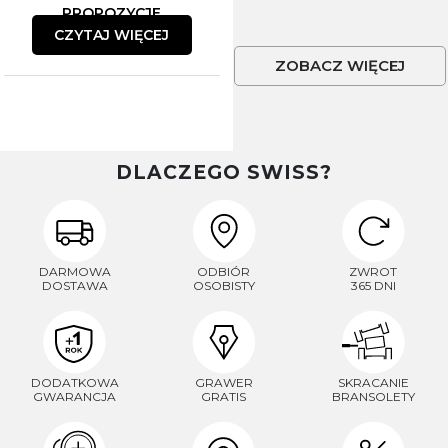
PROPOZYCJE
CZYTAJ WIĘCEJ
ZOBACZ WIĘCEJ
DLACZEGO SWISS?
DARMOWA
ODBIÓR
ZWROT
DOSTAWA
OSOBISTY
365 DNI
DODATKOWA
GRAWER
SKRACANIE
GWARANCJA
GRATIS
BRANSOLETY