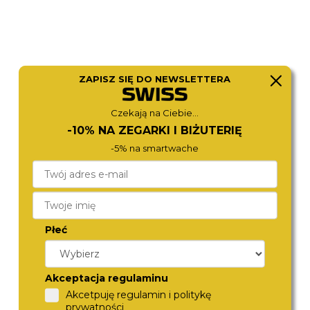
ZAPISZ SIĘ DO NEWSLETTERA
Czekają na Ciebie...
-10% NA ZEGARKI I BIŻUTERIĘ
-5% na smartwache
ROAMER
CITIZEN
968833 41 85 20
NJ0151-88W
1 490,-
1 490,-
Płeć
Akceptacja regulaminu
Akcetpuję regulamin i politykę
prywatności