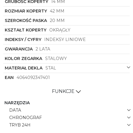
Pozwól sobie na odrobinę luksusu i dostojności,
GRUBOŚĆ KOPERTY
14 MM
wybierając zegarek, który pokaże nie tylko czas, ale
ROZMIAR KOPERTY
42 MM
także Twój niepowtarzalny styl i wyrafinowany gust.
SZEROKOŚĆ PASKA
20 MM
KSZTAŁT KOPERTY
OKRĄGŁY
INDEKSY / CYFRY
INDEKSY LINIOWE
GWARANCJA
2 LATA
KOLOR ZEGARKA
STALOWY
MATERIAŁ DEKLA
STAL
EAN
4064092347401
FUNKCJE
NARZĘDZIA
DATA
CHRONOGRAF
TRYB 24H