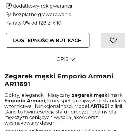
dodatkowy rok gwarancji
bezpłatne grawerowanie
raty 0% od
128 zł
x 10
DOSTĘPNOŚĆ W BUTIKACH
OPIS
Zegarek męski Emporio Armani
AR11691
Odkryj elegancki i klasyczny
zegarek męski
marki
Emporio Armani
, który spełnia najwyższe standardy
wzornictwa i funkcjonalności. Model
AR11691
z linii
Dario to kwintesencja stylu i precyzji, idealny dla
mężczyzn ceniących wysoką jakość oraz
wysmakowany design.