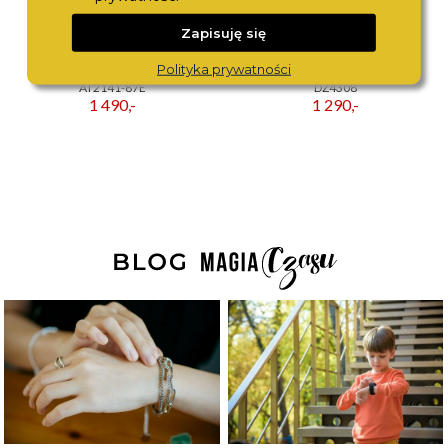
Zapisuję się
Polityka prywatności
CITIZEN
DIESEL
AT2141-87E
DZ4308
1 490,-
1 290,-