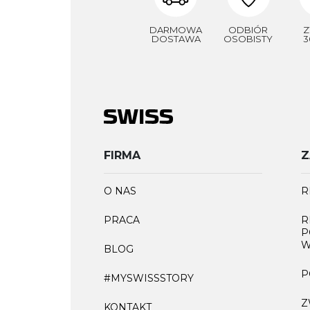
DARMOWA
ODBIÓR
Z
DOSTAWA
OSOBISTY
3
FIRMA
Z
O NAS
R
PRACA
R
P
W
BLOG
P
#MYSWISSSTORY
Z
KONTAKT