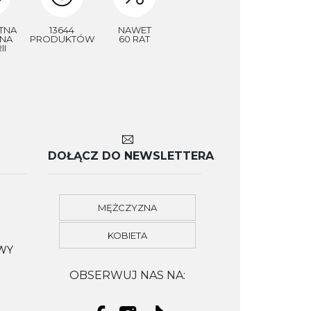
TNA
13644
NAWET
NA
PRODUKTÓW
60 RAT
II
DOŁĄCZ DO NEWSLETTERA
MĘŻCZYZNA
KOBIETA
OWY
OBSERWUJ NAS NA: