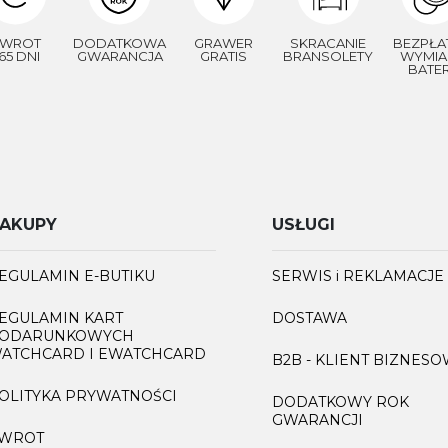
WROT
DODATKOWA
GRAWER
SKRACANIE
BEZPŁA
65 DNI
GWARANCJA
GRATIS
BRANSOLETY
WYMIA
BATER
AKUPY
USŁUGI
EGULAMIN E-BUTIKU
SERWIS i REKLAMACJE
EGULAMIN KART
DOSTAWA
ODARUNKOWYCH
ATCHCARD I EWATCHCARD
B2B - KLIENT BIZNES
OLITYKA PRYWATNOŚCI
DODATKOWY ROK
GWARANCJI
WROT