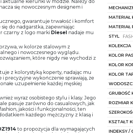
 i aktualne kierunki w modzie. Należy do
znacza się nowoczesnym designem i
MECHANIZ
MATERIAŁ
ucznego, gwarantuje trwałość i komfort
się do nadgarstka, zapewniając
MATERIAŁ 
or czarny z logo marki
Diesel
nadaje mu
STYL
FAS
KOLEKCJA
orzywa, w kolorze stalowym z
ialnego i nowoczesnego wyglądu.
KOLOR PA
 rozwiązaniem, które nigdy nie wychodzi z
KOLOR KO
tuje z kolorystyką koperty, nadając mu
KOLOR TA
e i precyzyjne wykończenie sprawiają, że
onałe uzupełnienie każdej męskiej
WODOSZC
GRUBOŚĆ 
wnież wyraz osobistego stylu i klasy. Jego
ROZMIAR 
nale pasuje zarówno do casualowych, jak
ashion, jakości i funkcjonalności, ten
SZEROKOŚ
dodatkiem każdego mężczyzny z klasą i
KSZTAŁT 
DZ1914
to propozycja dla wymagających
INDEKSY / 