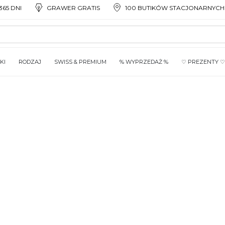
65 DNI
GRAWER GRATIS
100 BUTIKÓW STACJONARNYCH
KI
RODZAJ
SWISS & PREMIUM
% WYPRZEDAŻ %
♡ PREZENTY ♡