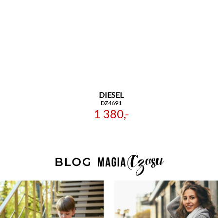
DIESEL
DZ4691
1 380,-