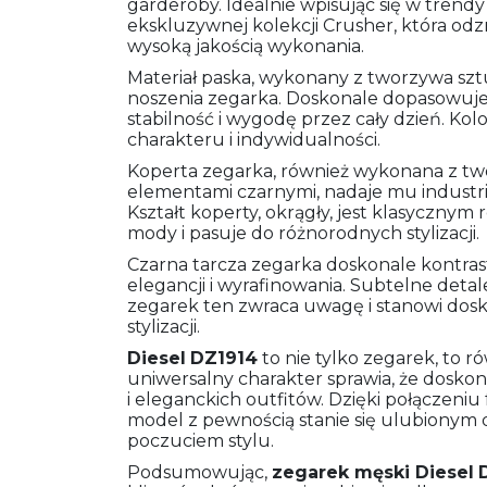
garderoby. Idealnie wpisując się w trendy
ekskluzywnej kolekcji Crusher, która od
wysoką jakością wykonania.
Materiał paska, wykonany z tworzywa szt
noszenia zegarka. Doskonale dopasowuje 
stabilność i wygodę przez cały dzień. Kol
charakteru i indywidualności.
Koperta zegarka, również wykonana z tw
elementami czarnymi, nadaje mu industr
Kształt koperty, okrągły, jest klasycznym
mody i pasuje do różnorodnych stylizacji.
Czarna tarcza zegarka doskonale kontras
elegancji i wyrafinowania. Subtelne detal
zegarek ten zwraca uwagę i stanowi dosk
stylizacji.
Diesel
DZ1914
to nie tylko zegarek, to ró
uniwersalny charakter sprawia, że dosko
i eleganckich outfitów. Dzięki połączeniu f
model z pewnością stanie się ulubionym 
poczuciem stylu.
Podsumowując,
zegarek męski
Diesel