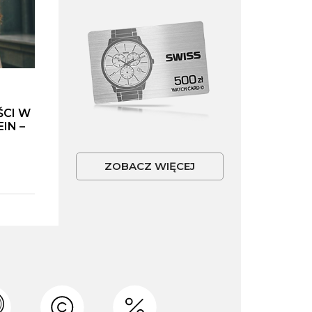
ŚCI W
IN –
ZOBACZ WIĘCEJ