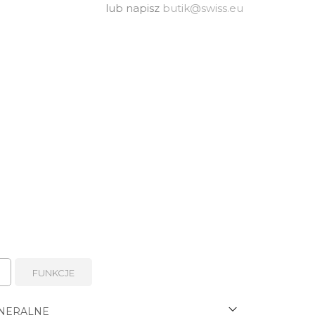
lub napisz
butik@swiss.eu
FUNKCJE
NERALNE