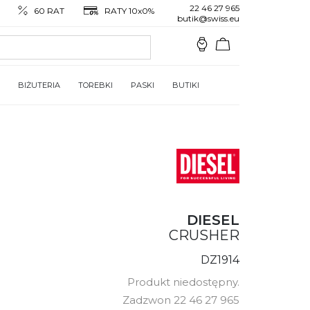
22 46 27 965
60 RAT
RATY 10x0%
butik@swiss.eu
BIŻUTERIA
TOREBKI
PASKI
BUTIKI
DIESEL
CRUSHER
DZ1914
Produkt niedostępny.
Zadzwon 22 46 27 965