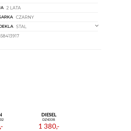
JA
2 LATA
GARKA
CZARNY
DEKLA
STAL
58413917
N
DIESEL
02
DZ4338
-
1 380,-