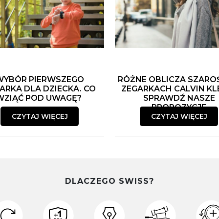
WYBÓR PIERWSZEGO
RÓŻNE OBLICZA SZARO
ARKA DLA DZIECKA. CO
ZEGARKACH CALVIN KLE
WZIĄĆ POD UWAGĘ?
SPRAWDŹ NASZE
PROPOZYCJE
CZYTAJ WIĘCEJ
CZYTAJ WIĘCEJ
DLACZEGO SWISS?