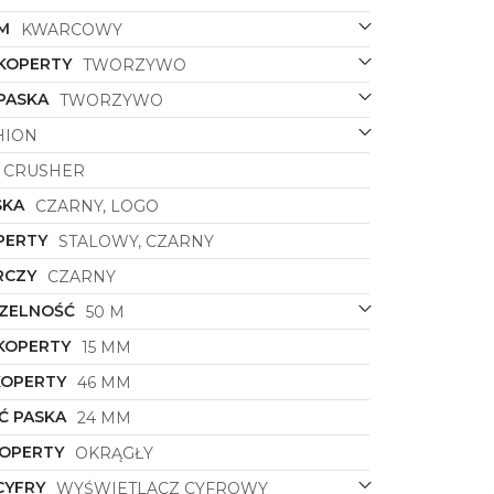
M
KWARCOWY
 KOPERTY
TWORZYWO
PASKA
TWORZYWO
HION
CRUSHER
SKA
CZARNY, LOGO
PERTY
STALOWY, CZARNY
RCZY
CZARNY
ZELNOŚĆ
50 M
KOPERTY
15 MM
KOPERTY
46 MM
Ć PASKA
24 MM
KOPERTY
OKRĄGŁY
CYFRY
WYŚWIETLACZ CYFROWY