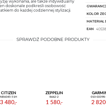
ecyzję wykonania, ale także indywidualny
 ten doskonale podkreśli osobowość
GWARANC
kiem do każdej codziennej stylizacji.
KOLOR ZE
MATERIAŁ 
EAN
40538
SPRAWDŹ PODOBNE PRODUKTY
CITIZEN
ZEPPELIN
GARMI
NB6045-51H
8662-2
010-03398-
3 480,-
1 580,-
2 820,